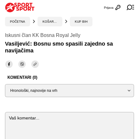
Prijava
Otvori profi
Ot
POČETNA
KOŠARKA
KUP BIH
Iskusni član KK Bosna Royal Jelly
Vasiljević: Bosnu smo spasili zajedno sa
navijačima
KOMENTARI (0)
Sortiraj
Komentar