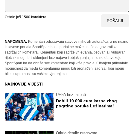
Ostalo još
1500
karaktera
POŠALJI
NAPOMENA:
Komentari odražavaju stavove njihovih autora/ica, a ne nužno
i stavove portala SportSport.ba te portal ne može i neće odgovarati za
sadržaj tih kometara. Komentari koji sadrže vrijeđanja, psovanja i vulgaran
riječnik mogu biti uklonjeni bez najave i objašnjenja, ali to ne obavezuje
SportSport.ba da obriše sve komentare koji krše pravila. Čitanjem prihvatate
mogućnost da među komentarima mogu biti pronađeni sadržaji koji mogu
biti u suprotnosti sa vašim uvjerenjima.
NAJNOVIJE VIJESTI
UEFA bez milosti
Dobili 10.000 eura kazne zbog
pogrdne poruke Lešinarima!
Otkrio detalje pregovora