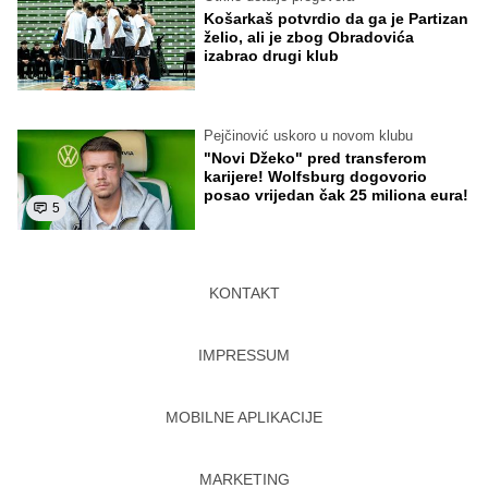
Košarkaš potvrdio da ga je Partizan
želio, ali je zbog Obradovića
izabrao drugi klub
Pejčinović uskoro u novom klubu
"Novi Džeko" pred transferom
karijere! Wolfsburg dogovorio
posao vrijedan čak 25 miliona eura!
5
KONTAKT
IMPRESSUM
MOBILNE APLIKACIJE
MARKETING