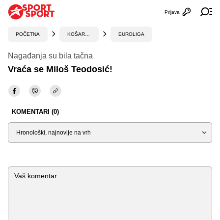
Prijava
Otvori profi
Ot
POČETNA
KOŠARKA
EUROLIGA
Nagađanja su bila tačna
Vraća se Miloš Teodosić!
KOMENTARI (0)
Sortiraj
Komentar