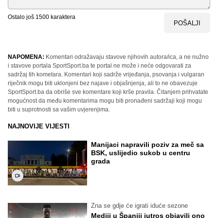
Ostalo još
1500
karaktera
POŠALJI
NAPOMENA:
Komentari odražavaju stavove njihovih autora/ica, a ne nužno
i stavove portala SportSport.ba te portal ne može i neće odgovarati za
sadržaj tih kometara. Komentari koji sadrže vrijeđanja, psovanja i vulgaran
riječnik mogu biti uklonjeni bez najave i objašnjenja, ali to ne obavezuje
SportSport.ba da obriše sve komentare koji krše pravila. Čitanjem prihvatate
mogućnost da među komentarima mogu biti pronađeni sadržaji koji mogu
biti u suprotnosti sa vašim uvjerenjima.
NAJNOVIJE VIJESTI
Manijaci napravili poziv za meč sa
BSK, uslijedio sukob u centru
grada
Zna se gdje će igrati iduće sezone
Mediji u Španiji jutros objavili ono