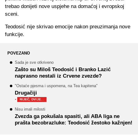
trebao donijeti nove uspjehe na domaćoj i evropskoj
sceni.
Teodosić nije skrivao emocije nakon preuzimanja nove
funkcije.
POVEZANO
Sada je sve otkriveno
Zašto su Miloš Teodosić i Branko Lazić
naprasno nestali iz Crvene zvezde?
"Ostaće pjesma i uspomena, na Tea kapitena"
Drugačiji
·
RIJEČ, DVIJE...
Nisu imali milosti
Zvezda ga pokušala spasiti, ali ABA liga ne
prašta bezobrazluke: Teodosić žestoko kažnjen!