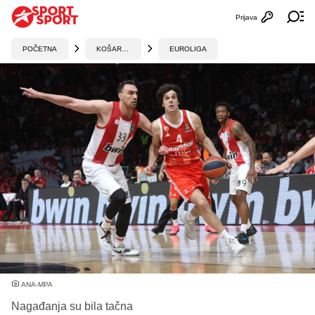
Prijava
Otvori profi
Ot
POČETNA
KOŠARKA
EUROLIGA
ANA-MPA
Nagađanja su bila tačna