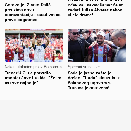
Gotovo je! Zlatko Dalić
očekivali kakav šamar će im
preuzima novu
zadati Julian Alvarez nakon
reprezentaciju i zarađivat će
cijele drame!
pravo bogatstvo
Nakon utakmice protiv Botosanija
Spremni su na sve
Trener U.Cluja potvrdio
Sada je jasno zašto je
transfer Jove Lukića: "Želim
došao: "Luda" klauzula iz
mu sve najbolje"
Salahovog ugovora s
Turcima je otkrivena!