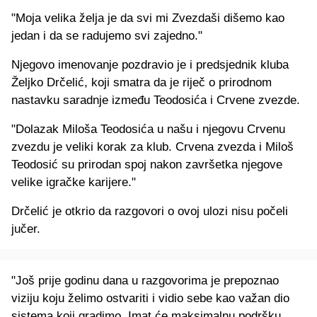
"Moja velika želja je da svi mi Zvezdaši dišemo kao
jedan i da se radujemo svi zajedno."
Njegovo imenovanje pozdravio je i predsjednik kluba
Željko Drčelić, koji smatra da je riječ o prirodnom
nastavku saradnje između Teodosića i Crvene zvezde.
"Dolazak Miloša Teodosića u našu i njegovu Crvenu
zvezdu je veliki korak za klub. Crvena zvezda i Miloš
Teodosić su prirodan spoj nakon završetka njegove
velike igračke karijere."
Drčelić je otkrio da razgovori o ovoj ulozi nisu počeli
jučer.
"Još prije godinu dana u razgovorima je prepoznao
viziju koju želimo ostvariti i vidio sebe kao važan dio
sistema koji gradimo. Imat će maksimalnu podršku