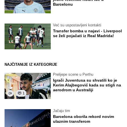
Barcelonu
Već su uspostavljeni kontakti
Transfer bomba u najavi - Liverpool
se želi pojačati iz Real Madrida!
NAJČITANIJE IZ KATEGORIJE
Prelijepe scene u Perthu
Igrači Juventusa su shvatili ko je
Kerim Alajbegović kada su stigli na
aerodrom u Australiji
1
Jačaju tim
Barcelona oborila rekord novim
ulaznim transferom