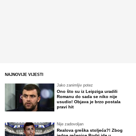
NAJNOVIJE VIJESTI
Jako zanimljiv potez
Ono što su iz Leipziga uradili
Romanu do sada se niko nije
usudio! Objava je brzo postala
pravi hit
Nije zadovoljan
Realova greška stoljeća?! Zbog
jedne rečenice Rodri ide u