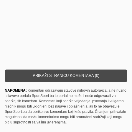
PRIKAŽI STRANICU KOMENTARA (0)
NAPOMENA:
Komentari odražavaju stavove njihovih autora/ica, a ne nužno
i stavove portala SportSport.ba te portal ne može i neće odgovarati za
sadržaj tih kometara. Komentari koji sadrže vrijeđanja, psovanja i vulgaran
riječnik mogu biti uklonjeni bez najave i objašnjenja, ali to ne obavezuje
SportSport.ba da obriše sve komentare koji krše pravila. Čitanjem prihvatate
mogućnost da među komentarima mogu biti pronađeni sadržaji koji mogu
biti u suprotnosti sa vašim uvjerenjima.