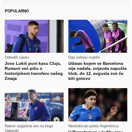
POPULARNO
Odredili cijenu
Dao zeleno svjetlo
Jovo Lukić puni kasu Cluja,
Udarac kojem se Barcelona
Rumuni već pišu o
nije nadala, zvijezda napušta
historijskom transferu našeg
klub, do 12. avgusta sve će
Zmaja
biti gotovo
Nakon uspješne ere na klupi
Neočekivan potez Argentinca
Vatrenih
U Barceloni ni u ludilu nisu