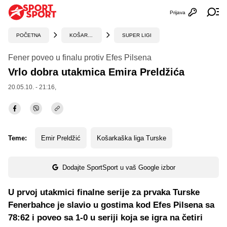
Prijava
Otvori profi
Ot
POČETNA
KOŠARKA
SUPER LIGI
Fener poveo u finalu protiv Efes Pilsena
Vrlo dobra utakmica Emira Preldžića
20.05.10. - 21:16,
Teme:
Emir Preldžić
Košarkaška liga Turske
Dodajte SportSport u vaš Google izbor
U prvoj utakmici finalne serije za prvaka Turske
Fenerbahce je slavio u gostima kod Efes Pilsena sa
78:62 i poveo sa 1-0 u seriji koja se igra na četiri