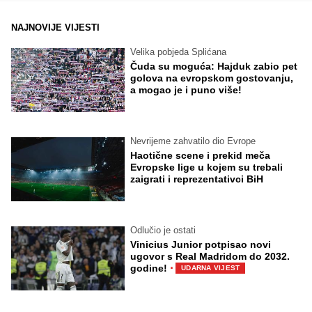
NAJNOVIJE VIJESTI
Velika pobjeda Splićana
Čuda su moguća: Hajduk zabio pet
golova na evropskom gostovanju,
a mogao je i puno više!
Nevrijeme zahvatilo dio Evrope
Haotične scene i prekid meča
Evropske lige u kojem su trebali
zaigrati i reprezentativci BiH
Odlučio je ostati
Vinicius Junior potpisao novi
ugovor s Real Madridom do 2032.
·
godine!
UDARNA VIJEST