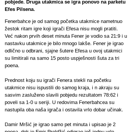
pobjede. Druga utakmica se igra ponovo na parketu
Efes Pilsena.
Fenerbahce je od samog početka utakmice nametnuo
žestok ritam igre koji igrači Efesa nisu mogli pratiti.
Već nakon prvih deset minuta Fener je vodio sa 21:9 i u
nastavku utakmice je bilo mnogo lakše. Fener je igrao
odlično u odbrani, sjajne šutere Efesa u ovoj utakmici
su limitirali na samo 15 posto uspješnosti šuta za tri
poena.
Prednost koju su igrači Fenera stekli na početku
utakmice nisu ispustili do samog kraja, i n akraju su
sasvim zasluženo slavili pobjedu rezultatom 78:62 i
poveli sa 1-0 u seriji. U redovima Fenerbahcea su
nastupila oba naša igrača i ostavila vrlo dobar učinak.
Damir Mršić je igrao samo pet minuta i upisao je 2
poena, dok je Emir Preldžić odigrao još jednu vrlo