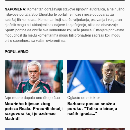
NAPOMENA:
Komentari odražavaju stavove njihovih autora/ica, a ne nužno
i stavove portala SportSport.ba te portal ne može i neće odgovarati za
sadržaj tih kometara. Komentari koji sadrže vrijeđanja, psovanja i vulgaran
riječnik mogu biti uklonjeni bez najave i objašnjenja, ali to ne obavezuje
SportSport.ba da obriše sve komentare koji krše pravila. Čitanjem prihvatate
mogućnost da među komentarima mogu biti pronađeni sadržaji koji mogu
biti u suprotnosti sa vašim uvjerenjima.
POPULARNO
Nije mu se dopalo ono što je čuo
Oglasio se selektor
Mourinho bijesan zbog
Barbarez poslao snažnu
poteza Reala: Procurili detalji
poruku: "Toliko o biranju
razgovora koji je uzdrmao
naših igrača..."
Madrid!