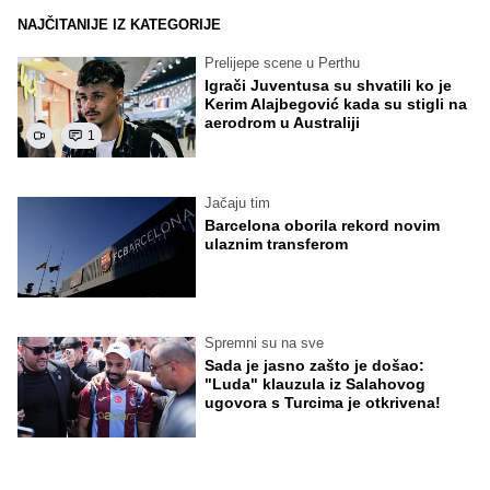
NAJČITANIJE IZ KATEGORIJE
Prelijepe scene u Perthu
Igrači Juventusa su shvatili ko je
Kerim Alajbegović kada su stigli na
aerodrom u Australiji
1
Jačaju tim
Barcelona oborila rekord novim
ulaznim transferom
Spremni su na sve
Sada je jasno zašto je došao:
"Luda" klauzula iz Salahovog
ugovora s Turcima je otkrivena!