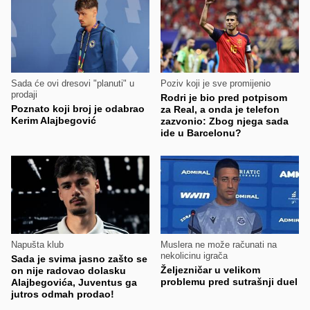
Sada će ovi dresovi "planuti" u
Poziv koji je sve promijenio
prodaji
Rodri je bio pred potpisom
Poznato koji broj je odabrao
za Real, a onda je telefon
Kerim Alajbegović
zazvonio: Zbog njega sada
ide u Barcelonu?
Napušta klub
Muslera ne može računati na
nekolicinu igrača
Sada je svima jasno zašto se
Željezničar u velikom
on nije radovao dolasku
problemu pred sutrašnji duel
Alajbegovića, Juventus ga
jutros odmah prodao!