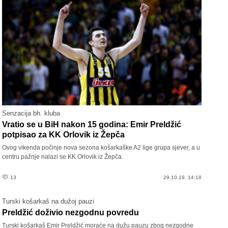
Senzacija bh. kluba
Vratio se u BiH nakon 15 godina: Emir Preldžić
potpisao za KK Orlovik iz Žepča
Ovog vikenda počinje nova sezona košarkaške A2 lige grupa sjever, a u
centru pažnje nalazi se KK Orlovik iz Žepča.
13
29.10.19. 14:18
Turski košarkaš na dužoj pauzi
Preldžić doživio nezgodnu povredu
Turski košarkaš Emir Preldžić moraće na dužu pauzu zbog nezgodne