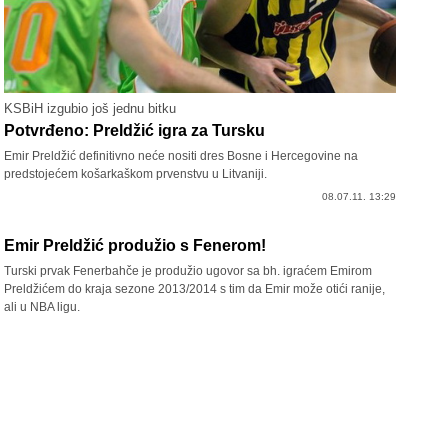
KSBiH izgubio još jednu bitku
Potvrđeno: Preldžić igra za Tursku
Emir Preldžić definitivno neće nositi dres Bosne i Hercegovine na
predstojećem košarkaškom prvenstvu u Litvaniji.
08.07.11. 13:29
Emir Preldžić produžio s Fenerom!
Turski prvak Fenerbahče je produžio ugovor sa bh. igraćem Emirom
Preldžićem do kraja sezone 2013/2014 s tim da Emir može otići ranije,
ali u NBA ligu.