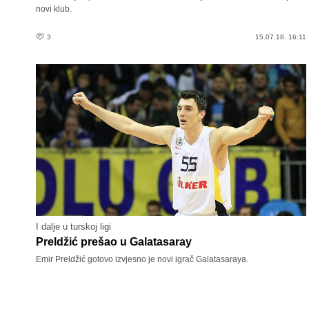
novi klub.
3
15.07.18. 16:11
I dalje u turskoj ligi
Preldžić prešao u Galatasaray
Emir Preldžić gotovo izvjesno je novi igrač Galatasaraya.