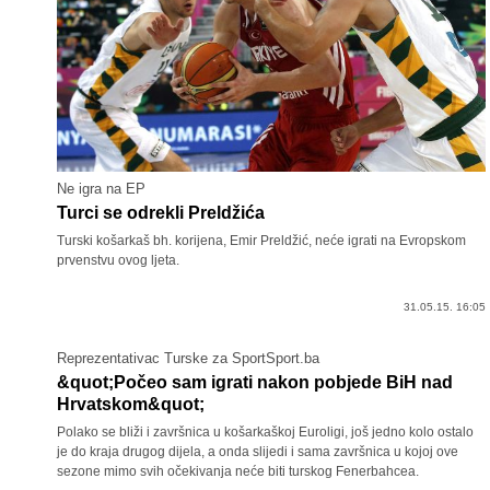
Ne igra na EP
Turci se odrekli Preldžića
Turski košarkaš bh. korijena, Emir Preldžić, neće igrati na Evropskom
prvenstvu ovog ljeta.
31.05.15. 16:05
Reprezentativac Turske za SportSport.ba
&quot;Počeo sam igrati nakon pobjede BiH nad
Hrvatskom&quot;
Polako se bliži i završnica u košarkaškoj Euroligi, još jedno kolo ostalo
je do kraja drugog dijela, a onda slijedi i sama završnica u kojoj ove
sezone mimo svih očekivanja neće biti turskog Fenerbahcea.