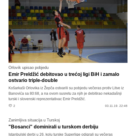
Orlovik upisao pobjedu
Emir Preldžić debitovao u trećoj ligi BiH i zamalo
ostvario triple-double
Košarkaši Orlovika iz Žepča ostvarili su pobjedu večeras protiv Litve iz
Banovića sa 80:68, a na ovom susretu za njih je debitirao nekadašnji
turski i slovenski reprezentativac Emir Preldžić.
2
03.11.19. 22:46
Zanimljiva situacija u Turskoj
"Bosanci" dominirali u turskom derbiju
Istanbulski derbi u 26. kolu turske Superlige odigrali su večeras