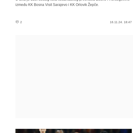
između KK Bosna Visit Sarajevo i KK Orlovik Žepče.
2
16.11.24. 18:47