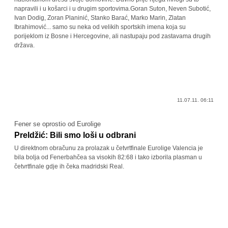
napravili i u košarci i u drugim sportovima.Goran Suton, Neven Subotić,
Ivan Dodig, Zoran Planinić, Stanko Barać, Marko Marin, Zlatan
Ibrahimović... samo su neka od velikih sportskih imena koja su
porijeklom iz Bosne i Hercegovine, ali nastupaju pod zastavama drugih
država.
11.07.11. 06:11
Fener se oprostio od Eurolige
Preldžić: Bili smo loši u odbrani
U direktnom obračunu za prolazak u četvrtfinale Eurolige Valencia je
bila bolja od Fenerbahčea sa visokih 82:68 i tako izborila plasman u
četvrtfinale gdje ih čeka madridski Real.