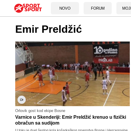
NOVO
FORUM
MOJ
Emir Preldžić
Orlovik gost kod ekipe Bosne
Varnice u Skenderiji: Emir Preldžić krenuo u fizički
obračun sa sudijom
U toku je duel šestog kola košarkaškog prvenstva Bosne i Hercegovine