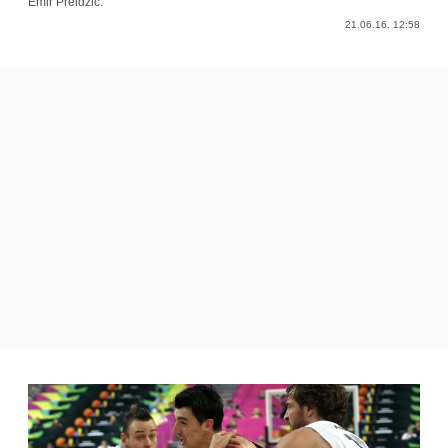
Emir Preldžić.
21.06.16. 12:58