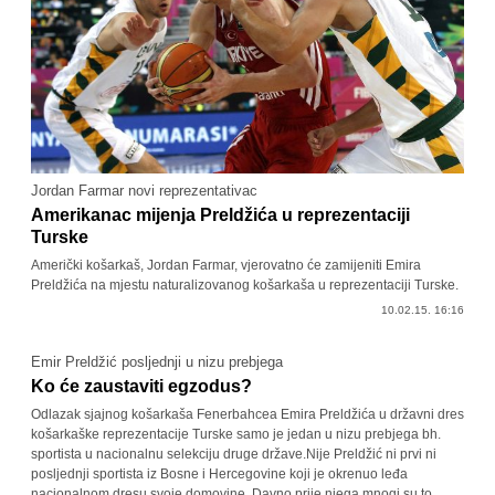
Jordan Farmar novi reprezentativac
Amerikanac mijenja Preldžića u reprezentaciji
Turske
Američki košarkaš, Jordan Farmar, vjerovatno će zamijeniti Emira
Preldžića na mjestu naturalizovanog košarkaša u reprezentaciji Turske.
10.02.15. 16:16
Emir Preldžić posljednji u nizu prebjega
Ko će zaustaviti egzodus?
Odlazak sjajnog košarkaša Fenerbahcea Emira Preldžića u državni dres
košarkaške reprezentacije Turske samo je jedan u nizu prebjega bh.
sportista u nacionalnu selekciju druge države.Nije Preldžić ni prvi ni
posljednji sportista iz Bosne i Hercegovine koji je okrenuo leđa
nacionalnom dresu svoje domovine. Davno prije njega mnogi su to