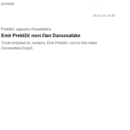
povrede.
24.12.16. 15:38
Preldžić napustio Fenerbahče
Emir Preldžić novi član Darussafake
Turski košarkaš bh. korijena, Emir Preldžić, novi je član ekipe
Darussafaka Doguš.