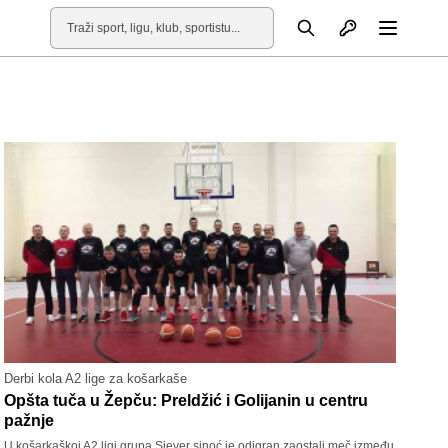
Otvori profil
Pretraga
Otvori
Derbi kola A2 lige za košarkaše
Opšta tuča u Žepču: Preldžić i Golijanin u centru
pažnje
U košarkaškoj A2 ligi grupa Sjever sinoć je odigran zaostali meč između