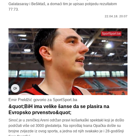
Galatasaray i Bešiktaš, a domaći tim je upisao pobjedu rezultatom
77:73.
22.04.18. 20:07
Emir Preldžić govorio za SportSport.ba
&quot;BiH ima velike šanse da se plasira na
Evropsko prvenstvo&quot;
Sinoć je u zeničkoj Areni održan pravi košarkaški spektakl koji je došlo
podržati više od 3000 gledatelja. Na oproštaj Ivana Opačka došle su
brojne zvijezde iz ovog sporta, a jedna od njih svakako je i 28-godišnji