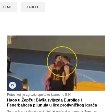
E TEME
TABELE
Potez koji je zgrozio sportsku javnost u BiH
Haos u Žepču: Bivša zvijezda Eurolige i
Fenerbahcea pljunula u lice protivničkog igrača
Sport u Bosni i Hercegovini nije baš na čvrstim granama. Tako nas