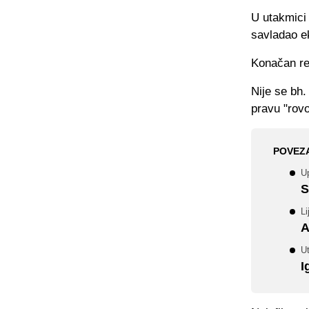
U utakmici
savladao e
Konačan rez
Nije se bh.
pravu "rov
POVEZ
Up
S
Li
A
U
I