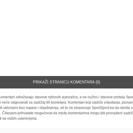
PRIKAŽI STRANICU KOMENTARA (0)
omentari odražavaju stavove njihovih autora/ica, a ne nužno i stavove portala Spor
i neće odgovarati za sadržaj tih kometara. Komentari koji sadrže vrijeđanja, psovan
iti uklonjeni bez najave i objašnjenja, ali to ne obavezuje SportSport.ba da obriše
la. Čitanjem prihvatate mogućnost da među komentarima mogu biti pronađeni sadrža
ti sa vašim uvjerenjima.