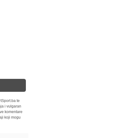
tSport.ba te
ja i vulgaran
 sve komentare
ji koji mogu