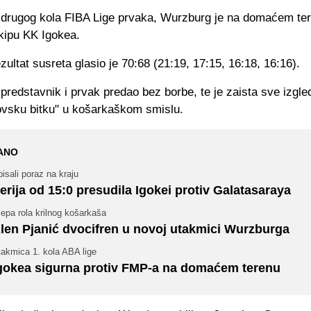
 drugog kola FIBA Lige prvaka, Wurzburg je na domaćem te
kipu KK Igokea.
ultat susreta glasio je 70:68 (21:19, 17:15, 16:18, 16:16).
 predstavnik i prvak predao bez borbe, te je zaista sve izgle
ovsku bitku" u košarkaškom smislu.
ANO
isali poraz na kraju
erija od 15:0 presudila Igokei protiv Galatasaraya
jepa rola krilnog košarkaša
len Pjanić dvocifren u novoj utakmici Wurzburga
takmica 1. kola ABA lige
gokea sigurna protiv FMP-a na domaćem terenu