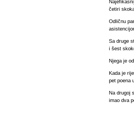
Najefikasni
četiri skok
Odličnu par
asistencijo
Sa druge st
i šest skok
Njega je od
Kada je rij
pet poena 
Na drugoj st
imao dva po