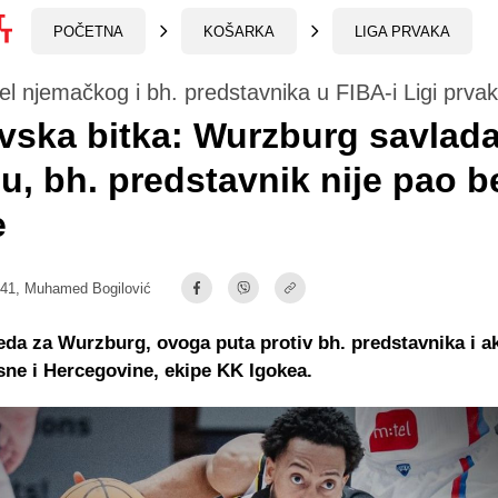
POČETNA
KOŠARKA
LIGA PRVAKA
l njemačkog i bh. predstavnika u FIBA-i Ligi prva
vska bitka: Wurzburg savlad
u, bh. predstavnik nije pao b
e
:41,
Muhamed Bogilović
da za Wurzburg, ovoga puta protiv bh. predstavnika i a
ne i Hercegovine, ekipe KK Igokea.