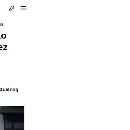
Otvori profil
Otvori meni
ka
ao
ez
ktuelnog