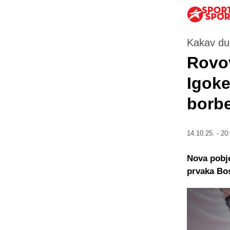
Kakav due
Rovo
Igoke
borb
14.10.25. - 20
Nova pobje
prvaka Bos