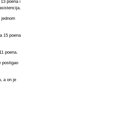
 13 poena i
asistencija.
e jednom
sa 15 poena
 11 poena.
e postigao
, a on je