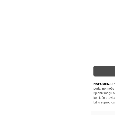
NAPOMENA:
K
portal ne može 
riječnik mogu b
koji krše pravi
biti u suprotnos