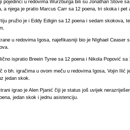
ji pojedinci u redovima Wurzburga bili su Jonathan Stove sa
a, a njega je pratio Marcus Carr sa 12 poena, tri skoka i pet 
tiju pružio je i Eddy Edigin sa 12 poena i sedam skokova, t
m.
rane u redovima Igosa, najefikasniji bio je NIghael Ceaser 
ova.
lično ispratio Breein Tyree sa 12 poena i Nikola Popović sa
eč o bh. igračima u ovom meču u redovima Igosa, Vojin Ilić j
uz jedan skok.
rani igrao je Alen Pjanić čiji je status još uvijek nerazriješen
ena, jedan skok i jednu asistenciju.