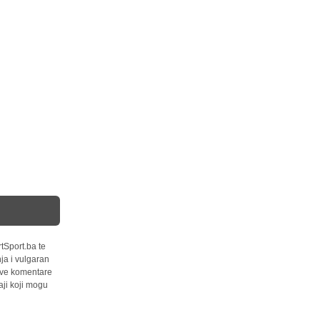
tSport.ba te
ja i vulgaran
 sve komentare
ji koji mogu