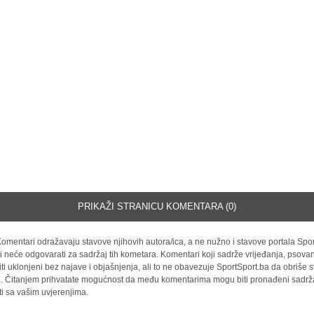
PRIKAŽI STRANICU KOMENTARA (0)
omentari odražavaju stavove njihovih autora/ica, a ne nužno i stavove portala Spor
i neće odgovarati za sadržaj tih kometara. Komentari koji sadrže vrijeđanja, psovan
iti uklonjeni bez najave i objašnjenja, ali to ne obavezuje SportSport.ba da obriše
la. Čitanjem prihvatate mogućnost da među komentarima mogu biti pronađeni sadrža
ti sa vašim uvjerenjima.