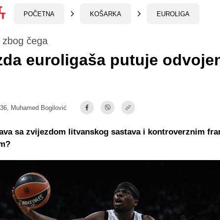
POČETNA
KOŠARKA
EUROLIGA
i zbog čega
zda euroligaša putuje odvoje
:36,
Muhamed Bogilović
ava sa zvijezdom litvanskog sastava i kontroverznim fr
em?