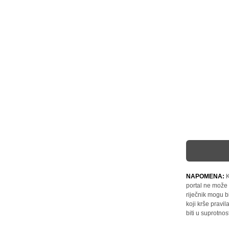
NAPOMENA:
K
portal ne može 
riječnik mogu b
koji krše pravi
biti u suprotnos