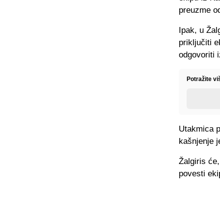
preuzme od
Ipak, u Žal
priključiti
odgovoriti 
Potražite v
Utakmica pr
kašnjenje j
Žalgiris će
povesti eki