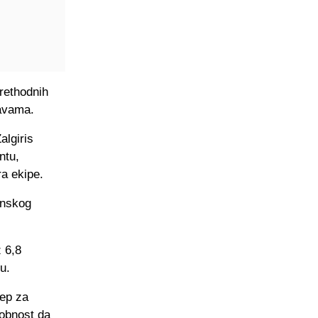
prethodnih
žavama.
algiris
ntu,
a ekipe.
anskog
z 6,8
u.
kep za
sobnost da