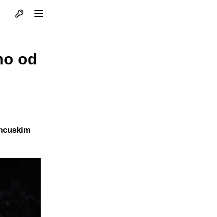
Otvori profil
Otvori meni
no od
ancuskim