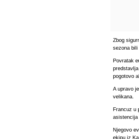
Zbog sigurn
sezona bil
Povratak eu
predstavlj
pogotovo a
A upravo je
velikana.
Francuz u p
asistencija
Njegovo eve
ekipu iz Ka