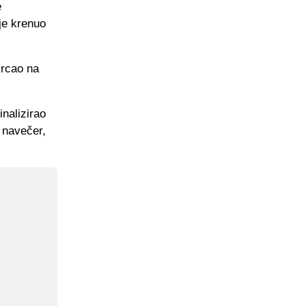
e
 je krenuo
ukrcao na
inalizirao
k navečer,