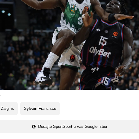
A
Zalgiris
Sylvain Francisco
Dodajte SportSport u vaš Google izbor