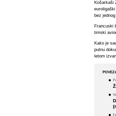
Košarkaši Ž
euroligaški
bez jednog 
Francuski b
timski avio
Kako je sao
putnu dokum
letom izva
POVEZ
Po
Ž
V
D
(
F