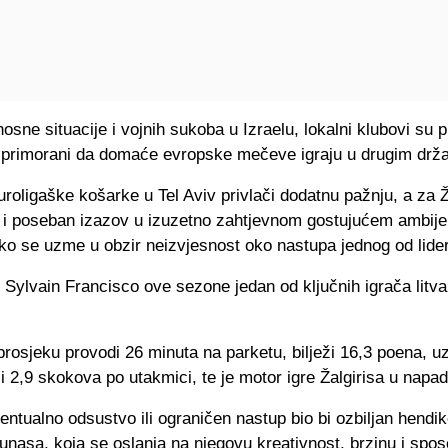
osne situacije i vojnih sukoba u Izraelu, lokalni klubovi su 
i primorani da domaće evropske mečeve igraju u drugim dr
roligaške košarke u Tel Aviv privlači dodatnu pažnju, a za Ž
a i poseban izazov u izuzetno zahtjevnom gostujućem ambije
ko se uzme u obzir neizvjesnost oko nastupa jednog od lider
 Sylvain Francisco ove sezone jedan od ključnih igrača litv
rosjeku provodi 26 minuta na parketu, bilježi 16,3 poena, u
 i 2,9 skokova po utakmici, te je motor igre Žalgirisa u napad
ntualno odsustvo ili ograničen nastup bio bi ozbiljan hendi
unasa, koja se oslanja na njegovu kreativnost, brzinu i spo