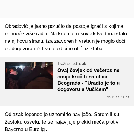
Obradović je jasno poručio da postoje igrači s kojima
ne može više raditi. Na kraju je rukovodstvo tima stalo
na njihovu stranu, iza zatvorenih vrata nije moglo doći
do dogovora i Željko je odlučio otići iz kluba.
Traži se odlazak
Ovaj čovjek od večeras ne
smije kročiti na ulice
Beograda - "Uradio je to u
dogovoru s Vučićem"
29.11.25. 18:54
Odlazak legende je uznemirio navijače. Spremili su
žestoku osvetu, te se najavljuje prekid meča protiv
Bayerna u Euroligi.