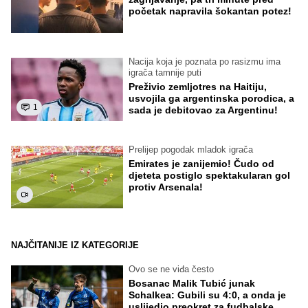
početak napravila šokantan potez!
Nacija koja je poznata po rasizmu ima
igrača tamnije puti
Preživio zemljotres na Haitiju,
usvojila ga argentinska porodica, a
1
sada je debitovao za Argentinu!
Prelijep pogodak mladok igrača
Emirates je zanijemio! Čudo od
djeteta postiglo spektakularan gol
protiv Arsenala!
NAJČITANIJE IZ KATEGORIJE
Ovo se ne viđa često
Bosanac Malik Tubić junak
Schalkea: Gubili su 4:0, a onda je
uslijedio preokret za fudbalske