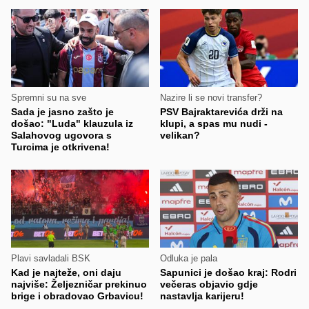
Spremni su na sve
Nazire li se novi transfer?
Sada je jasno zašto je
PSV Bajraktarevića drži na
došao: "Luda" klauzula iz
klupi, a spas mu nudi -
Salahovog ugovora s
velikan?
Turcima je otkrivena!
Plavi savladali BSK
Odluka je pala
Kad je najteže, oni daju
Sapunici je došao kraj: Rodri
najviše: Željezničar prekinuo
večeras objavio gdje
brige i obradovao Grbavicu!
nastavlja karijeru!