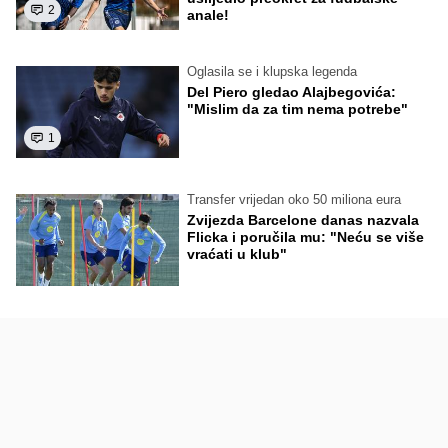
2
anale!
Oglasila se i klupska legenda
Del Piero gledao Alajbegovića:
"Mislim da za tim nema potrebe"
1
Transfer vrijedan oko 50 miliona eura
Zvijezda Barcelone danas nazvala
Flicka i poručila mu: "Neću se više
vraćati u klub"