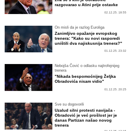
razgovarao u Atini prije ostavke
02.12.25. 18:55
On misli da je razlog Euroliga
Zanimljivo opažanje evropskog
trenera: "Kako su novi rasporedi
uništili dva najiskusnija trenera?"
01.12.25. 23:32
Nebojša Čović o odlasku najtrofejnijeg
trenera
"Nikada bespomoćnijeg Željka
Obradovića nisam vidio"
01.12.25. 20:25
Sve su dogovorili
Uzalud silni protesti navijača -
Obradović je već prošlost jer je
danas Partizan našao novog
trenera