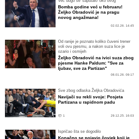
Već dugo se 'šaputalo' oko ovog
Bomba godine već u februaru!
Željko Obradović je na pragu
novog angažmana!
02.02.26. 14:45
Od ranije je poznato koliko čuveni trener
voli ovu pjesmu, a nakon suza lice je
ozario i osmijeh
Željko Obradović na ivici suza zbog
pjesme Hanke Paldum: "Sve za
ljubav, sve za Partizan"
08.01.26. 09:17
Sve zbog odlaska Željka Obradovića
Navijači su rekli svoje: Posjeta
Partizana u rapidnom padu
1
29.12.25. 16:03
Ispričao šta se dogodilo
Konačno se pojavio čovjek koji je