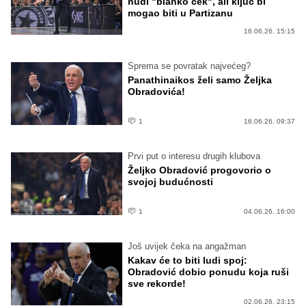
nudi "blanko ček", ali ključ bi
mogao biti u Partizanu
16.06.26. 15:15
Sprema se povratak najvećeg?
Panathinaikos želi samo Željka
Obradovića!
1
16.06.26. 09:37
Prvi put o interesu drugih klubova
Željko Obradović progovorio o
svojoj budućnosti
1
04.06.26. 16:00
Još uvijek čeka na angažman
Kakav će to biti ludi spoj:
Obradović dobio ponudu koja ruši
sve rekorde!
02.06.26. 23:15