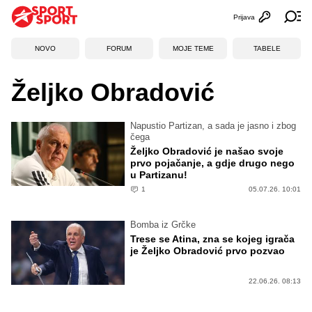
Prijava
Otvori profi
Ot
NOVO
FORUM
MOJE TEME
TABELE
Željko Obradović
Napustio Partizan, a sada je jasno i zbog
čega
Željko Obradović je našao svoje
prvo pojačanje, a gdje drugo nego
u Partizanu!
1
05.07.26. 10:01
Bomba iz Grčke
Trese se Atina, zna se kojeg igrača
je Željko Obradović prvo pozvao
22.06.26. 08:13