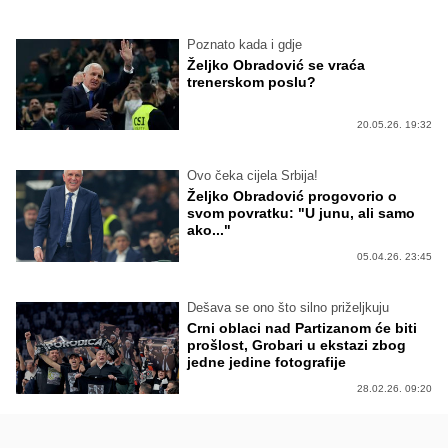
Poznato kada i gdje
Željko Obradović se vraća
trenerskom poslu?
20.05.26. 19:32
Ovo čeka cijela Srbija!
Željko Obradović progovorio o
svom povratku: "U junu, ali samo
ako..."
05.04.26. 23:45
Dešava se ono što silno priželjkuju
Crni oblaci nad Partizanom će biti
prošlost, Grobari u ekstazi zbog
jedne jedine fotografije
28.02.26. 09:20