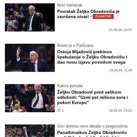
Novi nastavak
Povratak Željka Obradovića je
·
završena stvar!
ZVANIČNO
21.06.26. 14:57
Burno je u Partizanu
Ostoja Mijailović prekinuo
špekulacije o Željku Obradoviću i
dao novu izjavu povodom svega
19.06.26. 11:38
Kakva ponuda
Željko Obradović pred velikom
odlukom: "Uzmi pet miliona eura i
pokori Evropu"
1
16.06.26. 23:21
Grci donose nove detalje o pregovorima
Panathinaikos Željku Obradoviću