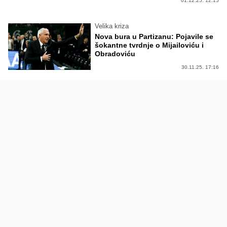
01.12.25. 12:15
Velika kriza
Nova bura u Partizanu: Pojavile se
šokantne tvrdnje o Mijailoviću i
Obradoviću
30.11.25. 17:16