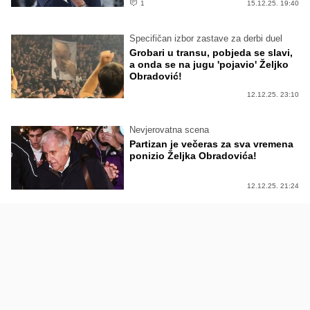
1
15.12.25. 19:40
Specifičan izbor zastave za derbi duel
Grobari u transu, pobjeda se slavi,
a onda se na jugu 'pojavio' Željko
Obradović!
12.12.25. 23:10
Nevjerovatna scena
Partizan je večeras za sva vremena
ponizio Željka Obradovića!
12.12.25. 21:24