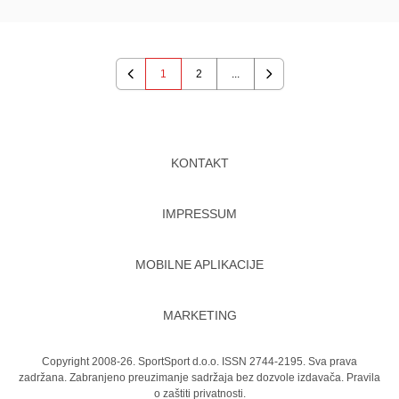
1
2
...
Previous
Next
KONTAKT
IMPRESSUM
MOBILNE APLIKACIJE
MARKETING
Copyright 2008-26. SportSport d.o.o. ISSN 2744-2195. Sva prava
zadržana. Zabranjeno preuzimanje sadržaja bez dozvole izdavača.
Pravila
o zaštiti privatnosti.