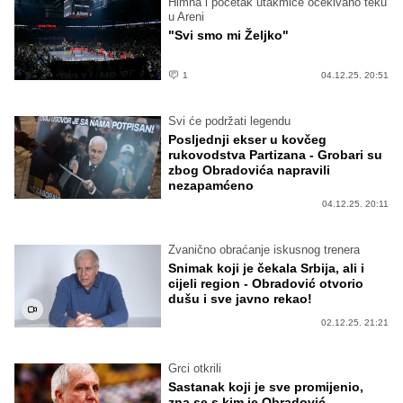
Himna i početak utakmice očekivano teku
u Areni
"Svi smo mi Željko"
1
04.12.25. 20:51
Svi će podržati legendu
Posljednji ekser u kovčeg
rukovodstva Partizana - Grobari su
zbog Obradovića napravili
nezapamćeno
04.12.25. 20:11
Zvanično obraćanje iskusnog trenera
Snimak koji je čekala Srbija, ali i
cijeli region - Obradović otvorio
dušu i sve javno rekao!
02.12.25. 21:21
Grci otkrili
Sastanak koji je sve promijenio,
zna se s kim je Obradović