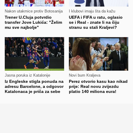
Nakon utakmice protiv Botosanija
I klubovi imaju šta da kažu
Trener U.Cluja potvrdio
UEFA i FIFA u ratu, oglasio
transfer Jove Lukića: "Želim
se i Real - znate li na čiju
mu sve najbolje"
stranu su stali Kraljevi?
Jasna poruka iz Katalonije
Novi bum Kraljeva
Iz Engleske stigla ponuda na
Perez otvorio kasu kao nikad
adresu Barcelone, a odgovor
prije: Real novu zvijezdu
Katalonaca je priča za sebe
platio 140 miliona eura!