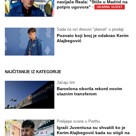
navijače Reala: "Stiže u Madrid na
·
potpis ugovora"
UDARNA VIJEST
Sada će ovi dresovi "planuti" u prodaji
Poznato koji broj je odabrao Kerim
Alajbegović
NAJČITANIJE IZ KATEGORIJE
Jačaju tim
Barcelona oborila rekord novim
ulaznim transferom
Prelijepe scene u Perthu
Igrači Juventusa su shvatili ko je
Kerim Alajbegović kada su stigli na