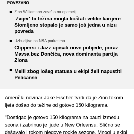
POVEZANO
Zion Williamson završio na operaciji
'Zvijer' bi težina mogla koštati velike karijere:
Slomljeno stopalo je samo još jedna u nizu
povreda
Uzbudljivo na NBA parketima
Clippersi i Jazz upisali nove pobjede, poraz
Mavsa bez Dončića, nova dominanta partija
Ziona
Melli zbog lošeg statusa u ekipi želi napustiti
Pelicanse
Američki novinar Jake Fischer tvrdi da je Zion tokom
ljeta došao do težine od gotovo 150 kilograma.
"Dostigao je gotovo 150 kilograma na pauzi između
seona i zabrinuo je ljude u New Orleansu. Slično se
dešavalo i tokom njegove rookie sezone. Mnogi u ekipi