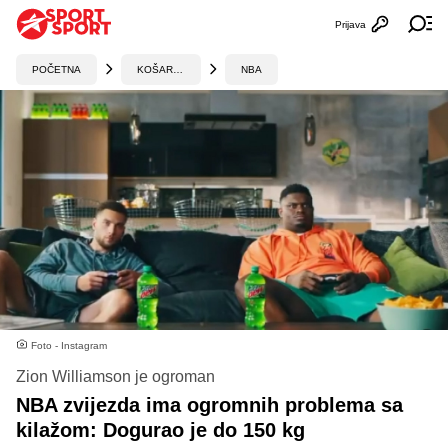
Prijava
Otvori profi
Ot
POČETNA
KOŠARKA
NBA
Foto - Instagram
Zion Williamson je ogroman
NBA zvijezda ima ogromnih problema sa
kilažom: Dogurao je do 150 kg