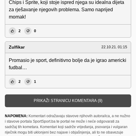
Chips i Sprite, koji stoje ispred njega su idealna dijeta
za rješavanje njegovih problema. Samo naprijed
momak!
2
0
Zulfikar
22.10.21. 01:15
Promasio je sport, definitivno bolje da je igrao americki
fudbal…
2
1
PRIKAŽI STRANICU KOMENTARA (9)
NAPOMENA:
Komentari odražavaju stavove njihovih autora/ica, a ne nužno
i stavove portala SportSport.ba te portal ne može i neće odgovarati za
sadržaj tih kometara. Komentari koji sadrže vrijeđanja, psovanja i vulgaran
riječnik mogu biti uklonjeni bez najave i objašnjenja, ali to ne obavezuje