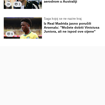
aerodrom u Australiji
1
Saga kojoj se ne nazire kraj
Iz Real Madrida jasno poručili
Arsenalu: "Možete dobiti Viniciusa
Juniora, ali ne ispod ove cijene"
6