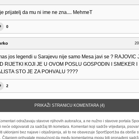
je prijatelj da mu ni ime ne zna.... MehmeT
0
brko
20
as jos legendi u Sarajevu nije samo Mesa javi se ? RAJOVIC 
D RIJETKI KOJI JE U OVOM POSLU GOSPODIN I SMEKER I 
LISTA STO JE ZA POHVALU ????
2
PRIKAŽI STRANICU KOMENTARA (4)
omentari odražavaju stavove njihovih autora/ica, a ne nužno i stavove portala Spor
i neće odgovarati za sadržaj tih kometara. Komentari koji sadrže vrijeđanja, psovan
iti uklonjeni bez najave i objašnjenja, ali to ne obavezuje SportSport.ba da obriše
la. Čitanjem prihvatate mogućnost da među komentarima mogu biti pronađeni sadrža