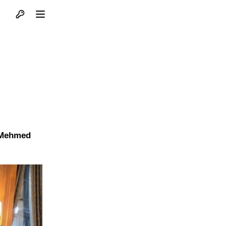
Otvori profil
Otvori meni
a Mehmed