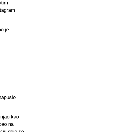
atim
stagram
o je
napusio
injao kao
 pao na
iji gdje se