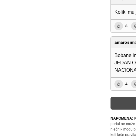
Koliki mu 
8
amarosim
Bobane im
JEDAN O
NACIONA
4
NAPOMENA:
K
portal ne može 
riječnik mogu b
koji krše pravi