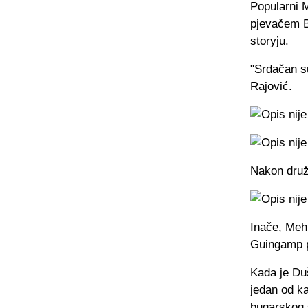
Popularni 
pjevačem Bo
storyju.
"Srdačan s
Rajović.
Nakon druže
Inače, Meh
Guingamp p
Kada je Du
jedan od ka
bugarskog s