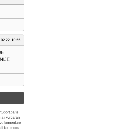
.02.22. 10:55
JE
NIJE
tSport.ba te
ja i vulgaran
 sve komentare
ji koji mogu