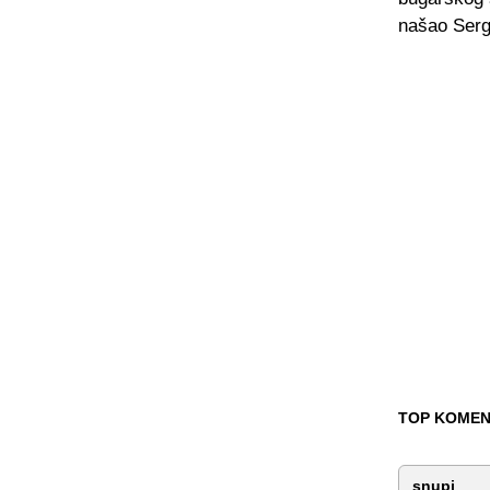
našao Serg
TOP KOMEN
snupi