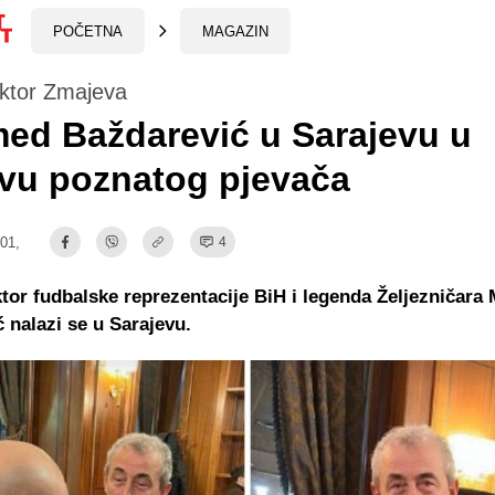
POČETNA
MAGAZIN
ektor Zmajeva
ed Baždarević u Sarajevu u
vu poznatog pjevača
:01,
4
ktor fudbalske reprezentacije BiH i legenda Željezničar
 nalazi se u Sarajevu.