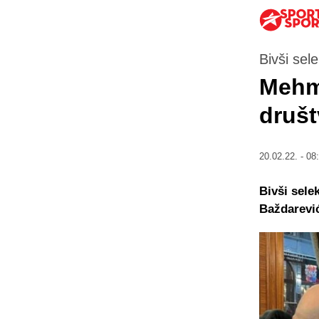
Bivši sel
Mehm
društ
20.02.22. - 08
Bivši sele
Baždarević