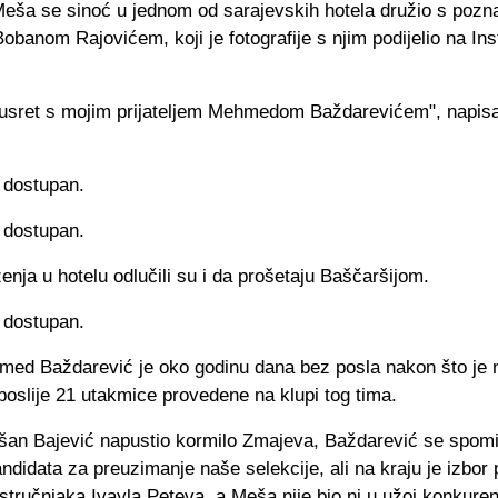
Meša se sinoć u jednom od sarajevskih hotela družio s pozn
banom Rajovićem, koji je fotografije s njim podijelio na In
usret s mojim prijateljem Mehmedom Baždarevićem", napisa
nja u hotelu odlučili su i da prošetaju Baščaršijom.
med Baždarević je oko godinu dana bez posla nakon što je 
oslije 21 utakmice provedene na klupi tog tima.
šan Bajević napustio kormilo Zmajeva, Baždarević se spom
ndidata za preuzimanje naše selekcije, ali na kraju je izbor
tručnjaka Ivayla Peteva, a Meša nije bio ni u užoj konkurenc