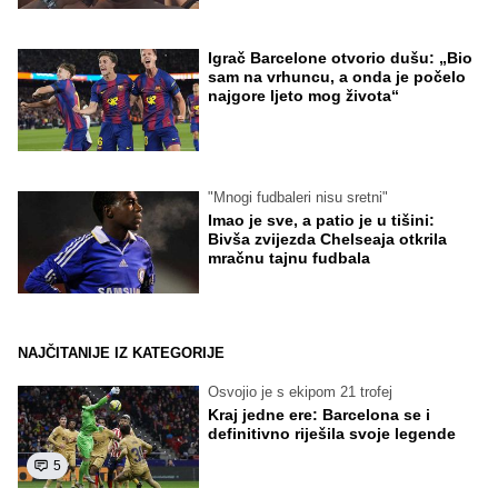
Igrač Barcelone otvorio dušu: „Bio
sam na vrhuncu, a onda je počelo
najgore ljeto mog života“
"Mnogi fudbaleri nisu sretni"
Imao je sve, a patio je u tišini:
Bivša zvijezda Chelseaja otkrila
mračnu tajnu fudbala
NAJČITANIJE IZ KATEGORIJE
Osvojio je s ekipom 21 trofej
Kraj jedne ere: Barcelona se i
definitivno riješila svoje legende
5