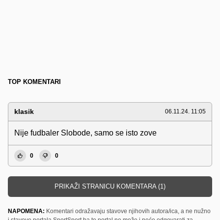
TOP KOMENTARI
klasik
06.11.24. 11:05
Nije fudbaler Slobode, samo se isto zove
0
0
PRIKAŽI STRANICU KOMENTARA (1)
NAPOMENA:
Komentari odražavaju stavove njihovih autora/ica, a ne nužno
i stavove portala SportSport.ba te portal ne može i neće odgovarati za