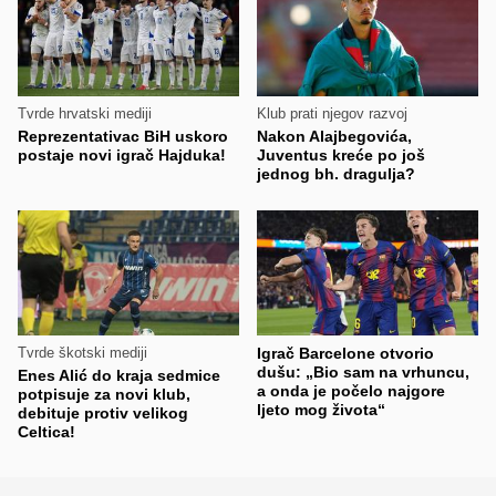
Tvrde hrvatski mediji
Klub prati njegov razvoj
Reprezentativac BiH uskoro
Nakon Alajbegovića,
postaje novi igrač Hajduka!
Juventus kreće po još
jednog bh. dragulja?
Tvrde škotski mediji
Igrač Barcelone otvorio
dušu: „Bio sam na vrhuncu,
Enes Alić do kraja sedmice
a onda je počelo najgore
potpisuje za novi klub,
ljeto mog života“
debituje protiv velikog
Celtica!