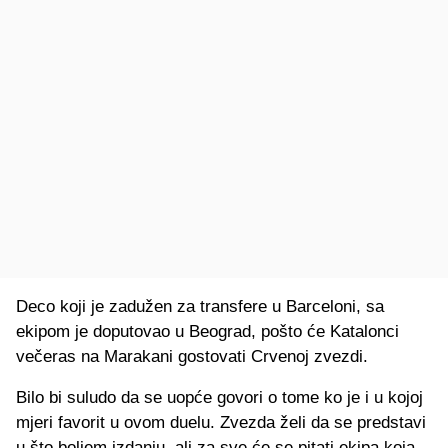
Deco koji je zadužen za transfere u Barceloni, sa
ekipom je doputovao u Beograd, pošto će Katalonci
večeras na Marakani gostovati Crvenoj zvezdi.
Bilo bi suludo da se uopće govori o tome ko je i u kojoj
mjeri favorit u ovom duelu. Zvezda želi da se predstavi
u što boljem izdanju, ali za sve će se pitati ekipa koja