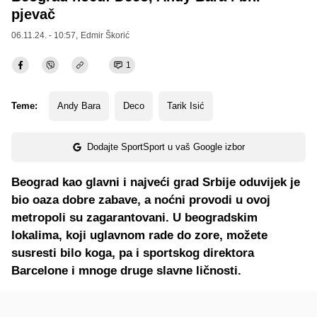
pjevač
06.11.24. - 10:57,
Edmir Škorić
1
Teme:
Andy Bara
Deco
Tarik Isić
Dodajte SportSport u vaš Google izbor
Beograd kao glavni i najveći grad Srbije oduvijek je
bio oaza dobre zabave, a noćni provodi u ovoj
metropoli su zagarantovani. U beogradskim
lokalima, koji uglavnom rade do zore, možete
susresti bilo koga, pa i sportskog direktora
Barcelone i mnoge druge slavne ličnosti.