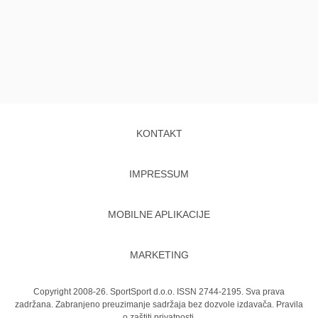
KONTAKT
IMPRESSUM
MOBILNE APLIKACIJE
MARKETING
Copyright 2008-26. SportSport d.o.o. ISSN 2744-2195. Sva prava
zadržana. Zabranjeno preuzimanje sadržaja bez dozvole izdavača.
Pravila
o zaštiti privatnosti.