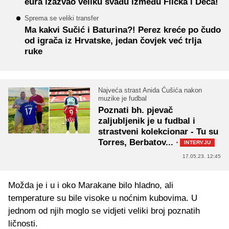
eura izazvao veliku svađu između Flicka i Deca!
Sprema se veliki transfer
Ma kakvi Sučić i Baturina?! Perez kreće po čudo
od igrača iz Hrvatske, jedan čovjek već trlja
ruke
Najveća strast Anida Ćušića nakon
muzike je fudbal
Poznati bh. pjevač
zaljubljenik je u fudbal i
strastveni kolekcionar - Tu su
Torres, Berbatov...
·
INTERVJU
17.05.23. 12:45
Možda je i u i oko Marakane bilo hladno, ali
temperature su bile visoke u noćnim kubovima. U
jednom od njih moglo se vidjeti veliki broj poznatih
ličnosti.