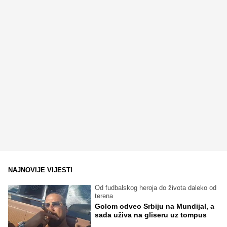
NAJNOVIJE VIJESTI
Od fudbalskog heroja do života daleko od
terena
Golom odveo Srbiju na Mundijal, a
sada uživa na gliseru uz tompus