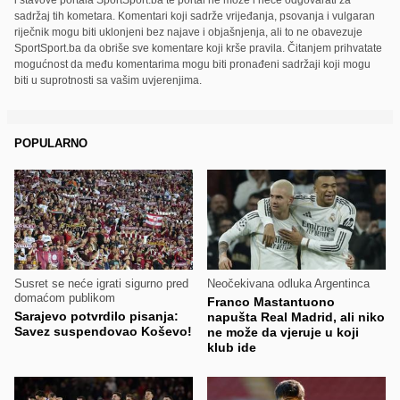
sadržaj tih kometara. Komentari koji sadrže vrijeđanja, psovanja i vulgaran
riječnik mogu biti uklonjeni bez najave i objašnjenja, ali to ne obavezuje
SportSport.ba da obriše sve komentare koji krše pravila. Čitanjem prihvatate
mogućnost da među komentarima mogu biti pronađeni sadržaji koji mogu
biti u suprotnosti sa vašim uvjerenjima.
POPULARNO
Susret se neće igrati sigurno pred
Neočekivana odluka Argentinca
domaćom publikom
Franco Mastantuono
Sarajevo potvrdilo pisanja:
napušta Real Madrid, ali niko
Savez suspendovao Koševo!
ne može da vjeruje u koji
klub ide