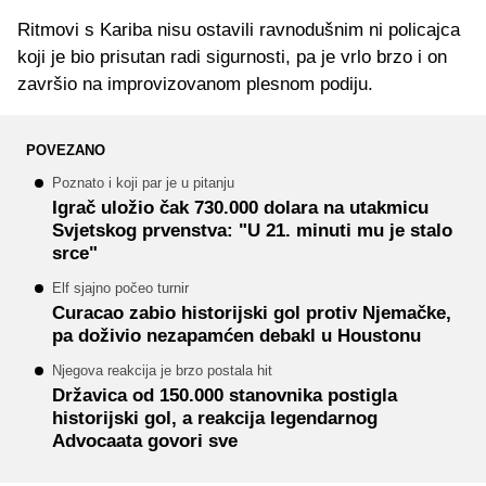
Ritmovi s Kariba nisu ostavili ravnodušnim ni policajca
koji je bio prisutan radi sigurnosti, pa je vrlo brzo i on
završio na improvizovanom plesnom podiju.
POVEZANO
Poznato i koji par je u pitanju
Igrač uložio čak 730.000 dolara na utakmicu
Svjetskog prvenstva: "U 21. minuti mu je stalo
srce"
Elf sjajno počeo turnir
Curacao zabio historijski gol protiv Njemačke,
pa doživio nezapamćen debakl u Houstonu
Njegova reakcija je brzo postala hit
Državica od 150.000 stanovnika postigla
historijski gol, a reakcija legendarnog
Advocaata govori sve