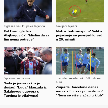
Oglasila se i klupska legenda
Navijači bijesni
Del Piero gledao
Muk u Trabzonsporu: Veliko
Alajbegovića: "Mislim da za
pojačanje se povrijedilo već
tim nema potrebe"
u 20. minuti
Spremni su na sve
Transfer vrijedan oko 50 miliona
eura
Sada je jasno zašto je
Zvijezda Barcelone danas
došao: "Luda" klauzula iz
nazvala Flicka i poručila mu:
Salahovog ugovora s
"Neću se više vraćati u klub"
Turcima je otkrivena!