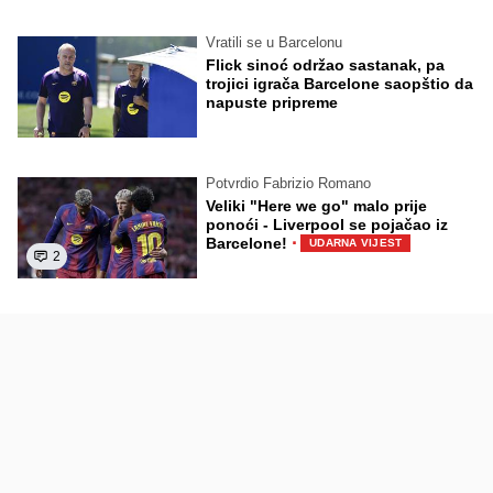
Vratili se u Barcelonu
Flick sinoć održao sastanak, pa
trojici igrača Barcelone saopštio da
napuste pripreme
Potvrdio Fabrizio Romano
Veliki "Here we go" malo prije
ponoći - Liverpool se pojačao iz
·
Barcelone!
UDARNA VIJEST
2