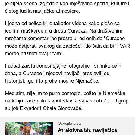
je cijela scena izgledala kao mješavina sporta, kulture i
čistog ludila navijačke atmosfere.
I jedna od policajki je također viđena kako pleše sa
jednim muškarcem u dresu Curacaa. Na društvenim
mrežama komentari ne prestaju; od onih da "Curacao
može natjerati svakog da zapleše", do šala da bi "i VAR
morao priznati ovaj ritam".
Fudbal zaista donosi sjajne fotografije i snimke ovih
dana, a Curacao i njegovi navijači proslavili su
historijski gol i to protiv moćne Njemačke.
Međutim, nije im to puno pomoglo, pošto je Njemačka
na kraju kao veliki favorit slavila sa visokih 7:1. U grupi
su još Ekvador i Obala Slonovače.
Osvojila srca
Atraktivna bh. navijačica