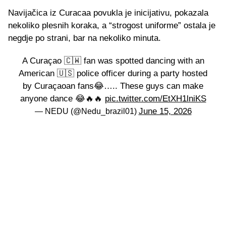
Navijačica iz Curacaa povukla je inicijativu, pokazala
nekoliko plesnih koraka, a “strogost uniforme” ostala je
negdje po strani, bar na nekoliko minuta.
A Curaçao 🇨🇼 fan was spotted dancing with an
American 🇺🇸 police officer during a party hosted
by Curaçaoan fans😂….. These guys can make
anyone dance 😂🔥🔥
pic.twitter.com/EtXH1lniKS
June 15, 2026
— NEDU (@Nedu_brazil01)