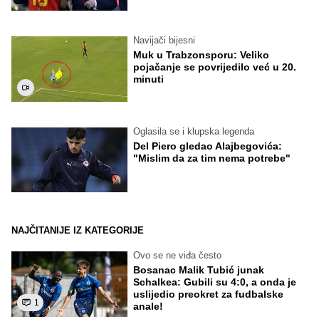
Navijači bijesni
Muk u Trabzonsporu: Veliko
pojačanje se povrijedilo već u 20.
minuti
Oglasila se i klupska legenda
Del Piero gledao Alajbegovića:
"Mislim da za tim nema potrebe"
NAJČITANIJE IZ KATEGORIJE
Ovo se ne viđa često
Bosanac Malik Tubić junak
Schalkea: Gubili su 4:0, a onda je
uslijedio preokret za fudbalske
1
anale!