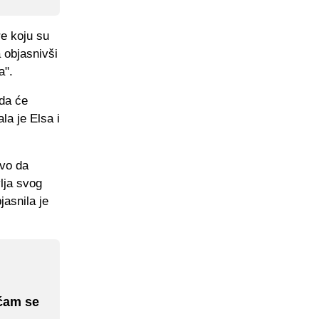
re koju su
a objasnivši
a".
da će
la je Elsa i
ivo da
lja svog
asnila je
aćam se