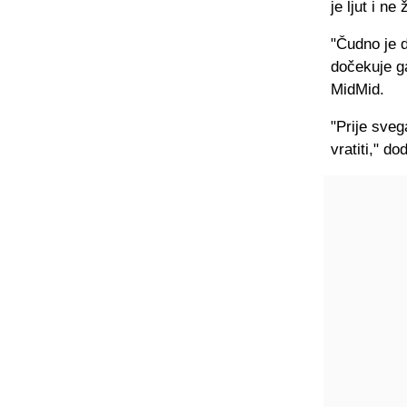
je ljut i ne
"Čudno je d
dočekuje ga
MidMid.
"Prije sve
vratiti," d