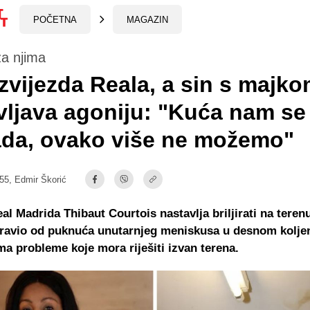
POČETNA
MAGAZIN
za njima
zvijezda Reala, a sin s majk
vljava agoniju: "Kuća nam se
ada, ovako više ne možemo"
:55,
Edmir Škorić
l Madrida Thibaut Courtois nastavlja briljirati na teren
ravio od puknuća unutarnjeg meniskusa u desnom koljen
ma probleme koje mora riješiti izvan terena.