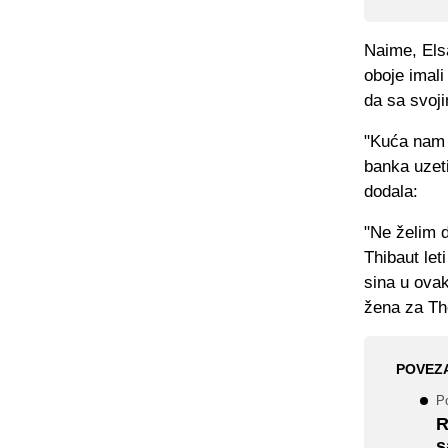
Naime, Elsa
oboje imali
da sa svoj
"Kuća nam 
banka uzeti
dodala:
"Ne želim d
Thibaut let
sina u ova
žena za Th
POVEZ
Po
R
s