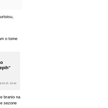
urtoisu,
mam o tome
ao
tepih"
9.03.25. 22:44
e branio na
ove sezone