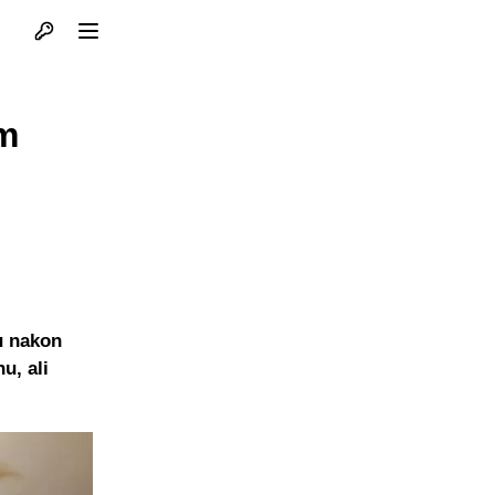
Otvori profil
Otvori meni
om
u nakon
u, ali