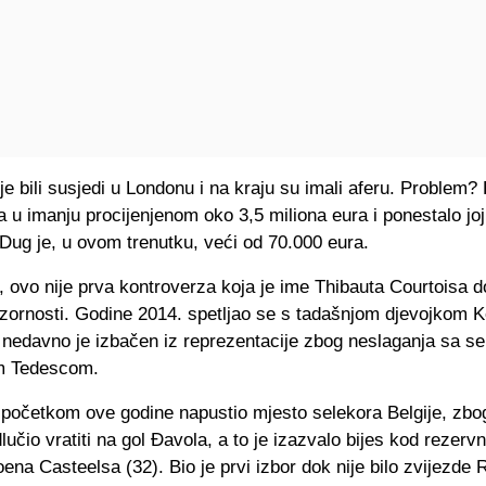
je bili susjedi u Londonu i na kraju su imali aferu. Problem? 
la u imanju procijenjenom oko 3,5 miliona eura i ponestalo jo
. Dug je, u ovom trenutku, veći od 70.000 eura.
 ovo nije prva kontroverza koja je ime Thibauta Courtoisa d
ozornosti. Godine 2014. spetljao se s tadašnjom djevojkom 
 nedavno je izbačen iz reprezentacije zbog neslaganja sa s
 Tedescom.
 početkom ove godine napustio mjesto selekora Belgije, zbo
lučio vratiti na gol Đavola, a to je izazvalo bijes kod rezerv
na Casteelsa (32). Bio je prvi izbor dok nije bilo zvijezde 