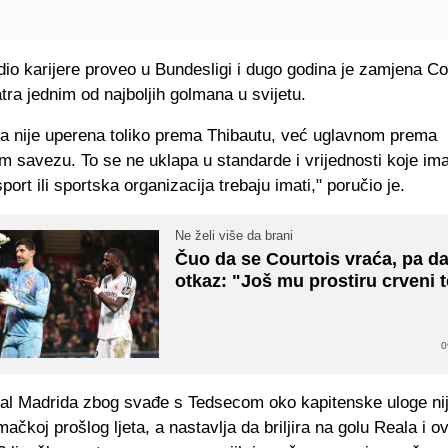
dio karijere proveo u Bundesligi i dugo godina je zamjena Co
tra jednim od najboljih golmana u svijetu.
a nije uperena toliko prema Thibautu, već uglavnom prema
 savezu. To se ne uklapa u standarde i vrijednosti koje i
port ili sportska organizacija trebaju imati," poručio je.
Ne želi više da brani
Čuo da se Courtois vraća, pa d
otkaz: "Još mu prostiru crveni 
0
l Madrida zbog svađe s Tedsecom oko kapitenske uloge nij
ačkoj prošlog ljeta, a nastavlja da briljira na golu Reala i 