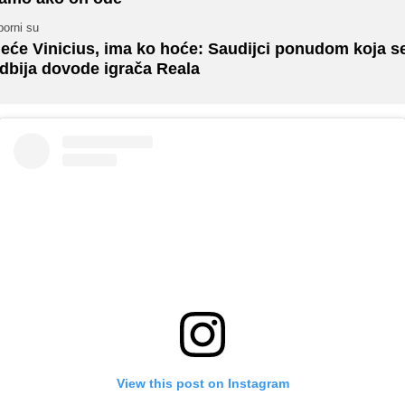
porni su
eće Vinicius, ima ko hoće: Saudijci ponudom koja s
dbija dovode igrača Reala
View this post on Instagram