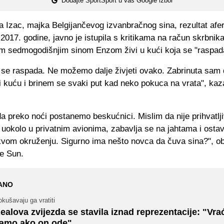
Dodajte SportSport u vaš Google izbor
 Izac, majka Belgijančevog izvanbračnog sina, rezultat afe
 2017. godine, javno je istupila s kritikama na račun skrbnik
im sedmogodišnjim sinom Enzom živi u kući koja se "raspad
se raspada. Ne možemo dalje živjeti ovako. Zabrinuta sam 
 kuću i brinem se svaki put kad neko pokuca na vrata", kaza
a preko noći postanemo beskućnici. Mislim da nije prihvatlj
i uokolo u privatnim avionima, zabavlja se na jahtama i ostav
kvom okruženju. Sigurno ima nešto novca da čuva sina?", obj
e Sun.
ANO
kušavaju ga vratiti
ealova zvijezda se stavila iznad reprezentacije: "Vr
amo ako on ode"