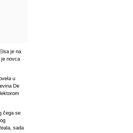
Elsa je na
j je novca
ovela u
Kevina De
elektorom
g čega se
nog
Reala, sada