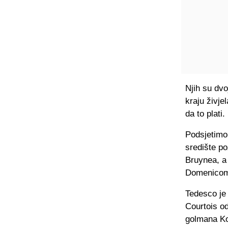
Njih su dvo
kraju živje
da to plati
Podsjetimo,
središte p
Bruynea, a
Domenicom
Tedesco je
Courtois od
golmana Koe