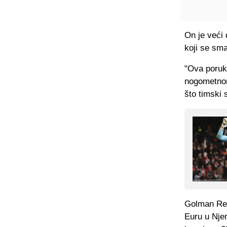
On je veći 
koji se sma
"Ova poruk
nogometnom
što timski s
Golman Rea
Euru u Njem