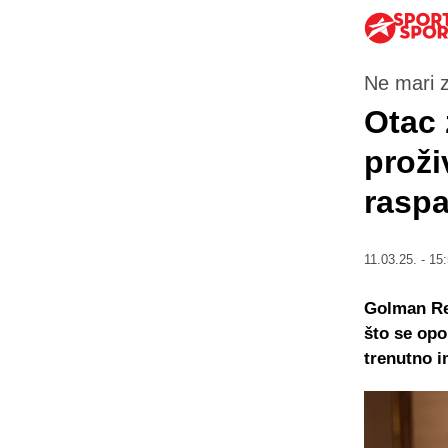
Ne mari 
Otac 
proži
rasp
11.03.25. - 15
Golman Rea
što se opo
trenutno i