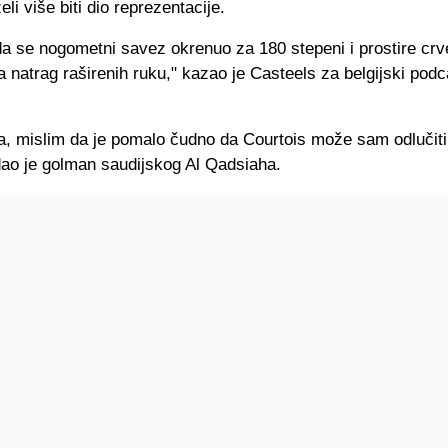
 želi više biti dio reprezentacije.
a se nogometni savez okrenuo za 180 stepeni i prostire crve
 natrag raširenih ruku," kazao je Casteels za belgijski podc
ga, mislim da je pomalo čudno da Courtois može sam odlučiti
odao je golman saudijskog Al Qadsiaha.