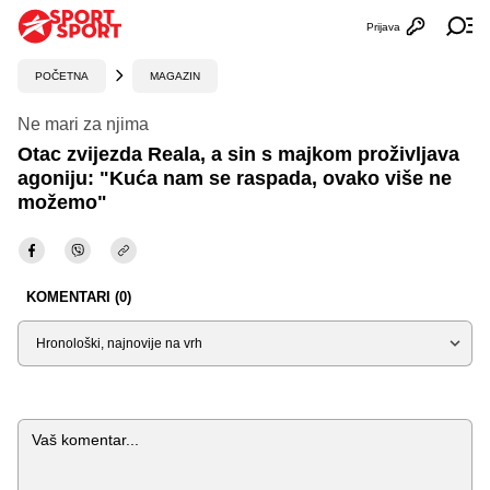
Prijava
Otvori profi
Ot
POČETNA
MAGAZIN
Ne mari za njima
Otac zvijezda Reala, a sin s majkom proživljava
agoniju: "Kuća nam se raspada, ovako više ne
možemo"
KOMENTARI (0)
Sortiraj
Komentar