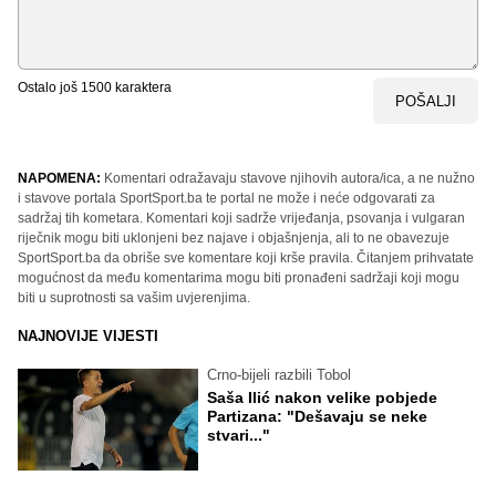
Ostalo još
1500
karaktera
POŠALJI
NAPOMENA:
Komentari odražavaju stavove njihovih autora/ica, a ne nužno
i stavove portala SportSport.ba te portal ne može i neće odgovarati za
sadržaj tih kometara. Komentari koji sadrže vrijeđanja, psovanja i vulgaran
riječnik mogu biti uklonjeni bez najave i objašnjenja, ali to ne obavezuje
SportSport.ba da obriše sve komentare koji krše pravila. Čitanjem prihvatate
mogućnost da među komentarima mogu biti pronađeni sadržaji koji mogu
biti u suprotnosti sa vašim uvjerenjima.
NAJNOVIJE VIJESTI
Crno-bijeli razbili Tobol
Saša Ilić nakon velike pobjede
Partizana: "Dešavaju se neke
stvari..."