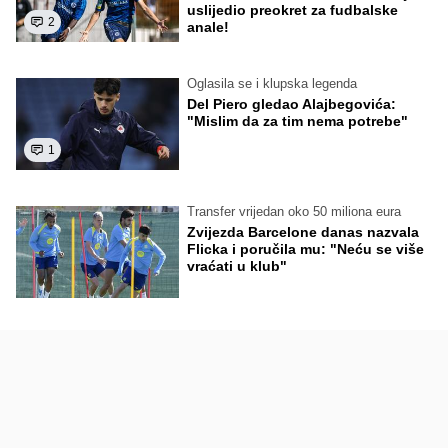
uslijedio preokret za fudbalske
2
anale!
Oglasila se i klupska legenda
Del Piero gledao Alajbegovića:
"Mislim da za tim nema potrebe"
1
Transfer vrijedan oko 50 miliona eura
Zvijezda Barcelone danas nazvala
Flicka i poručila mu: "Neću se više
vraćati u klub"