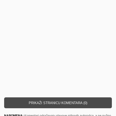
PRIKAŽI STRANICU KOMENTARA (0)
NAPOMENA:
Komentari odražavaju stavove njihovih autora/ica, a ne nužno