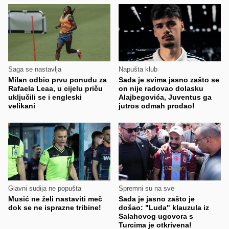
Saga se nastavlja
Napušta klub
Milan odbio prvu ponudu za
Sada je svima jasno zašto se
Rafaela Leaa, u cijelu priču
on nije radovao dolasku
uključili se i engleski
Alajbegovića, Juventus ga
velikani
jutros odmah prodao!
Glavni sudija ne popušta
Spremni su na sve
Musić ne želi nastaviti meč
Sada je jasno zašto je
dok se ne isprazne tribine!
došao: "Luda" klauzula iz
Salahovog ugovora s
Turcima je otkrivena!