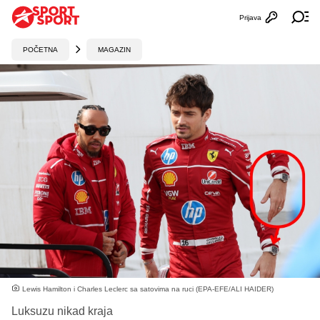
Prijava
Otvori profi
Ot
POČETNA
MAGAZIN
Lewis Hamilton i Charles Leclerc sa satovima na ruci (EPA-EFE/ALI HAIDER)
Luksuzu nikad kraja