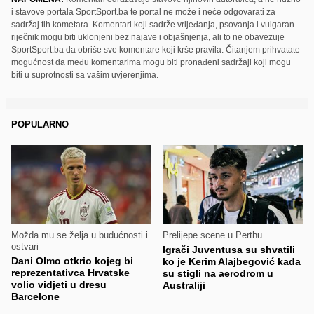
i stavove portala SportSport.ba te portal ne može i neće odgovarati za
sadržaj tih kometara. Komentari koji sadrže vrijeđanja, psovanja i vulgaran
riječnik mogu biti uklonjeni bez najave i objašnjenja, ali to ne obavezuje
SportSport.ba da obriše sve komentare koji krše pravila. Čitanjem prihvatate
mogućnost da među komentarima mogu biti pronađeni sadržaji koji mogu
biti u suprotnosti sa vašim uvjerenjima.
POPULARNO
Možda mu se želja u budućnosti i
Prelijepe scene u Perthu
ostvari
Igrači Juventusa su shvatili
Dani Olmo otkrio kojeg bi
ko je Kerim Alajbegović kada
reprezentativca Hrvatske
su stigli na aerodrom u
volio vidjeti u dresu
Australiji
Barcelone