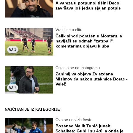
Alvareza u potpunoj tišini Deco
završava još jedan sjajan potpis
Vratili se u elitu
Čelik sinoć poražen u Mostaru, a
navijači su odmah "zatrpali"
komentarima objavu kluba
1
Oglasio se na Instagramu
Zanimljiva objava Zvjezdana
Misimovića nakon utakmice Borac -
Velež
7
NAJČITANIJE IZ KATEGORIJE
Ovo se ne viđa često
Bosanac Malik Tubić junak
Schalkea: Gubili su 4:0, a onda je