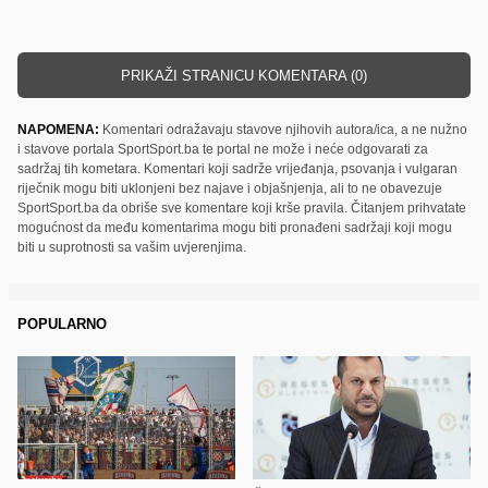
PRIKAŽI STRANICU KOMENTARA (0)
NAPOMENA:
Komentari odražavaju stavove njihovih autora/ica, a ne nužno
i stavove portala SportSport.ba te portal ne može i neće odgovarati za
sadržaj tih kometara. Komentari koji sadrže vrijeđanja, psovanja i vulgaran
riječnik mogu biti uklonjeni bez najave i objašnjenja, ali to ne obavezuje
SportSport.ba da obriše sve komentare koji krše pravila. Čitanjem prihvatate
mogućnost da među komentarima mogu biti pronađeni sadržaji koji mogu
biti u suprotnosti sa vašim uvjerenjima.
POPULARNO