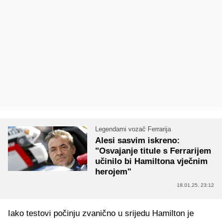
Legendarni vozač Ferrarija
Alesi sasvim iskreno:
"Osvajanje titule s Ferrarijem
učinilo bi Hamiltona vječnim
herojem"
18.01.25. 23:12
Iako testovi počinju zvanično u srijedu Hamilton je