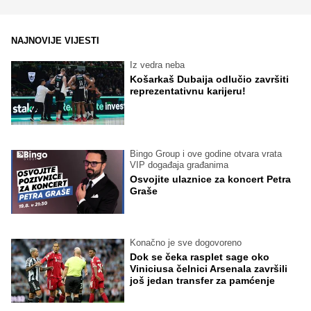
NAJNOVIJE VIJESTI
Iz vedra neba
Košarkaš Dubaija odlučio završiti
reprezentativnu karijeru!
Bingo Group i ove godine otvara vrata
VIP događaja građanima
Osvojite ulaznice za koncert Petra
Graše
Konačno je sve dogovoreno
Dok se čeka rasplet sage oko
Viniciusa čelnici Arsenala završili
još jedan transfer za pamćenje