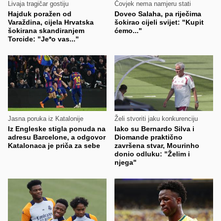
Livaja tragičar gostiju
Čovjek nema namjeru stati
Hajduk poražen od
Doveo Salaha, pa riječima
Varaždina, cijela Hrvatska
šokirao cijeli svijet: "Kupit
šokirana skandiranjem
ćemo..."
Torcide: "Je*o vas..."
Jasna poruka iz Katalonije
Želi stvoriti jaku konkurenciju
Iz Engleske stigla ponuda na
Iako su Bernardo Silva i
adresu Barcelone, a odgovor
Diomande praktično
Katalonaca je priča za sebe
završena stvar, Mourinho
donio odluku: "Želim i
njega"