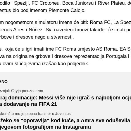
odilo i Speziji, FC Crotoneu, Boca Juniorsu i River Plateu, d
entus bio pod imenom Piemonte Calcio.
em nogometnom simulatoru imena će biti: Roma FC, La Spez
uenos Aires i Núñez. Svi navedeni timovi također će imati p
rbove i dresove nego u stvarnosti.
 koja će u igri imati ime FC Roma umjesto AS Roma, EA Sp
va na originalne grbove i dresove reprezentacija Portugala i I
u ovim slučajevima izašao kao pobjednik.
ANO
znjak Cityja preuzeo tron
raj dominacije: Messi više nije igrač s najboljom oc
a dodavanje na FIFA 21
akon što mu je propao transfer u Juventus
žeko se "oporavlja" kod kuće, a Amra sve oduševila
jegovom fotografijom na Instagramu