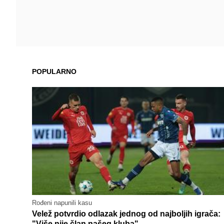
POPULARNO
Rođeni napunili kasu
Velež potvrdio odlazak jednog od najboljih igrača:
"Više nije član našeg kluba"