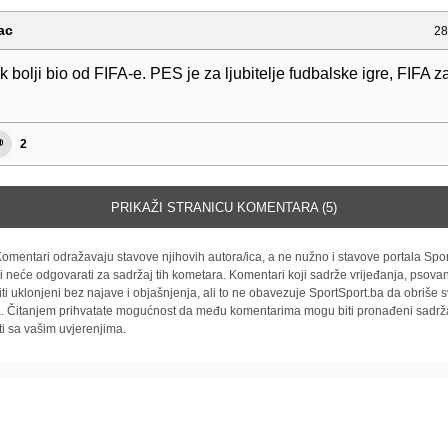
ac
28
 bolji bio od FIFA-e. PES je za ljubitelje fudbalske igre, FIFA 
2
PRIKAŽI STRANICU KOMENTARA (5)
omentari odražavaju stavove njihovih autora/ica, a ne nužno i stavove portala Spor
i neće odgovarati za sadržaj tih kometara. Komentari koji sadrže vrijeđanja, psovan
iti uklonjeni bez najave i objašnjenja, ali to ne obavezuje SportSport.ba da obriše
la. Čitanjem prihvatate mogućnost da među komentarima mogu biti pronađeni sadrža
ti sa vašim uvjerenjima.