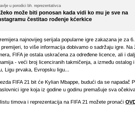
avlje u porodici bh. reprezentativca
žeko može biti ponosan kada vidi ko mu je sve na
nstagramu čestitao rođenje kćerkice
emijera najnovijeg serijala popularne igre zakazana je za 6.
e premijeri, to više informacija dobivamo o sadržaju igre. Na 
mera, FIFA je ostala uskraćena za određene licence, ali i dal
amija - veći broj licenciranih takmičenja, a između ostalog 
gu, Ligu prvaka, Evropsku ligu...
jezda FIFA 21 bit će Kylian Mbappe, budući da se napadač 
aslovnici igre koja iz godine u godinu premašuje sva očekiva
listu timova i reprezentacija na FIFA 21 možete pronaći
OV