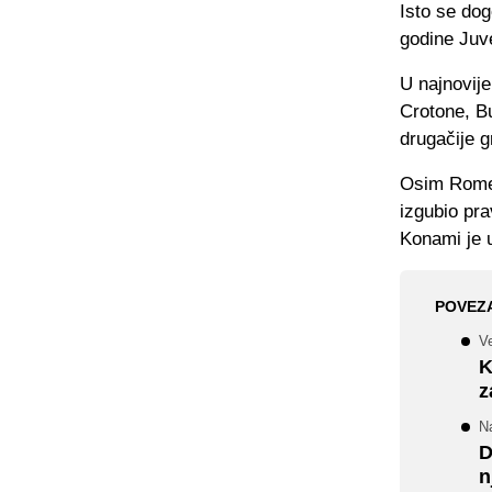
Isto se dog
godine Juv
U najnovij
Crotone, B
drugačije g
Osim Rome,
izgubio pra
Konami je 
POVEZ
Ve
K
z
N
D
n