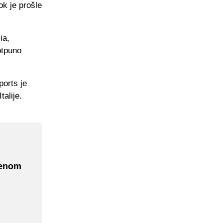
ok je prošle
ia,
otpuno
orts je
talije.
jenom