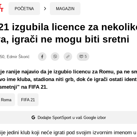
POČETNA
MAGAZIN
21 izgubila licence za nekolik
a, igrači ne mogu biti sretni
:50,
Edmir Škorić
5
je ranije najavio da je izgubio licencu za Romu, pa ne s
vo ime kluba, stadiona niti grb, dok će igrači ostati identi
"smetnji" na FIFA 21.
 Roma
FIFA 21
Dodajte SportSport u vaš Google izbor
e jedini klub koji neće igrati pod svojim izvornim imenom u