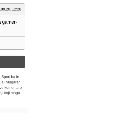
.09.20. 12:28
za gamer-
tSport.ba te
ja i vulgaran
 sve komentare
ji koji mogu