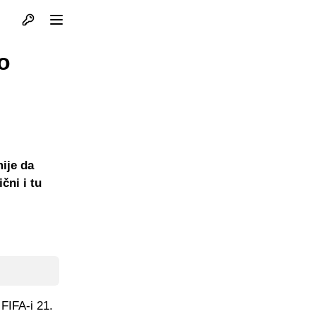
Otvori profil
Otvori meni
o
mije da
čni i tu
 FIFA-i 21.