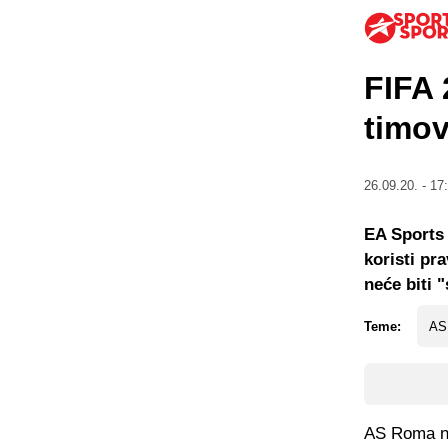
FIFA 
timov
26.09.20. - 17
EA Sports 
koristi pra
neće biti 
Teme:
AS
AS Roma nij