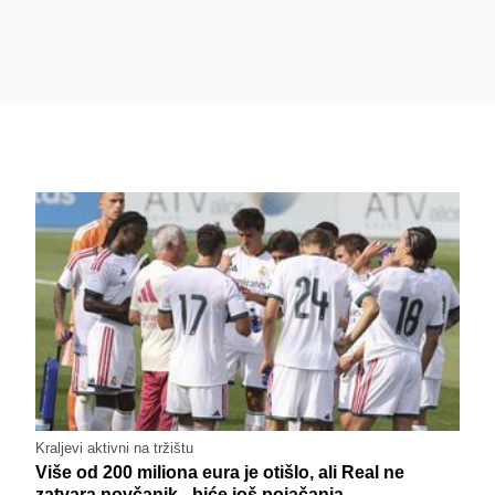
Kraljevi aktivni na tržištu
Više od 200 miliona eura je otišlo, ali Real ne
zatvara novčanik - biće još pojačanja