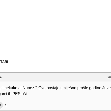
TARI
s
26
e i nekako al Nunez ? Ovo postaje smiješno prošle godine Juv
ami ih PES uši
1