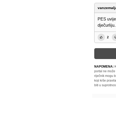
vanzemalj
PES uvijek
dječurliju.
2
NAPOMENA:
K
portal ne može 
riječnik mogu b
koji krše pravi
biti u suprotnos