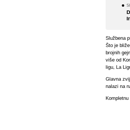
Sl
D
I
Službena pr
Što je bliž
brojnih gej
više od Kon
ligu, La Li
Glavna zvi
nalazi na n
Kompletnu 