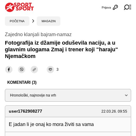
Prijava
Otvori profi
Ot
POČETNA
MAGAZIN
Zajedno klanjali bajram-namaz
Fotografija iz džamije oduševila naciju, a u
glavnim ulogama Zmaj i trener koji "haraju"
Njemačkom
3
KOMENTARI (3)
Sortiraj
user1762908277
22.03.26. 09:55
E jadan li je onaj ko mora živiti sa vama