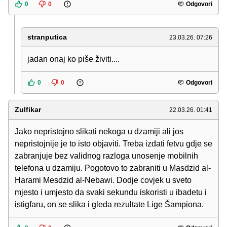
0
0
Odgovori
stranputica
23.03.26. 07:26
jadan onaj ko piše živiti....
0
0
Odgovori
Zulfikar
22.03.26. 01:41
Jako nepristojno slikati nekoga u dzamiji ali jos
nepristojnije je to isto objaviti. Treba izdati fetvu gdje se
zabranjuje bez validnog razloga unosenje mobilnih
telefona u dzamiju. Pogotovo to zabraniti u Masdzid al-
Harami Mesdzid al-Nebawi. Dodje covjek u sveto
mjesto i umjesto da svaki sekundu iskoristi u ibadetu i
istigfaru, on se slika i gleda rezultate Lige Šampiona.