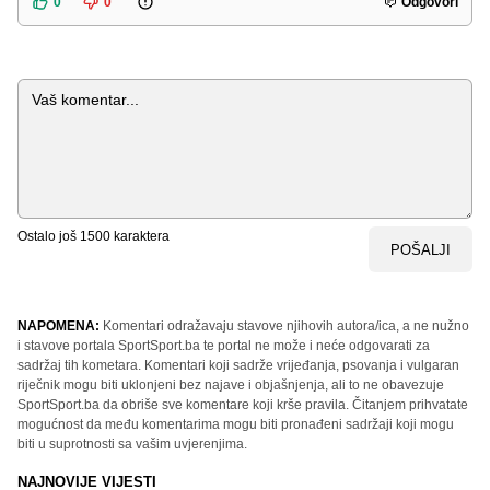
0
0
Odgovori
Komentar
Ostalo još
1500
karaktera
POŠALJI
NAPOMENA:
Komentari odražavaju stavove njihovih autora/ica, a ne nužno
i stavove portala SportSport.ba te portal ne može i neće odgovarati za
sadržaj tih kometara. Komentari koji sadrže vrijeđanja, psovanja i vulgaran
riječnik mogu biti uklonjeni bez najave i objašnjenja, ali to ne obavezuje
SportSport.ba da obriše sve komentare koji krše pravila. Čitanjem prihvatate
mogućnost da među komentarima mogu biti pronađeni sadržaji koji mogu
biti u suprotnosti sa vašim uvjerenjima.
NAJNOVIJE VIJESTI