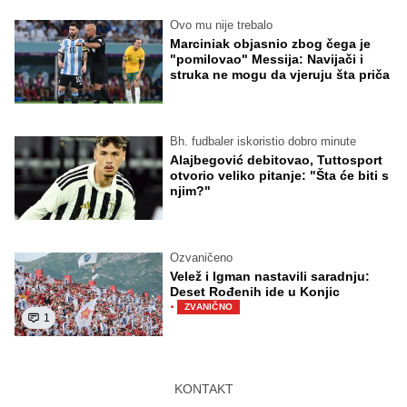
Ovo mu nije trebalo
Marciniak objasnio zbog čega je
"pomilovao" Messija: Navijači i
struka ne mogu da vjeruju šta priča
Bh. fudbaler iskoristio dobro minute
Alajbegović debitovao, Tuttosport
otvorio veliko pitanje: "Šta će biti s
njim?"
Ozvaničeno
Velež i Igman nastavili saradnju:
Deset Rođenih ide u Konjic
·
ZVANIČNO
1
KONTAKT