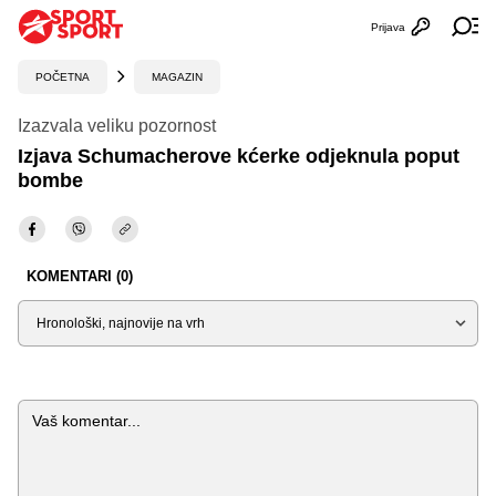
Prijava
Otvori profi
Ot
POČETNA
MAGAZIN
Izazvala veliku pozornost
Izjava Schumacherove kćerke odjeknula poput
bombe
KOMENTARI (0)
Sortiraj
Komentar