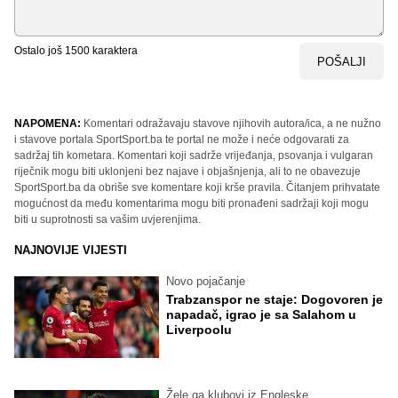
Ostalo još
1500
karaktera
POŠALJI
NAPOMENA:
Komentari odražavaju stavove njihovih autora/ica, a ne nužno
i stavove portala SportSport.ba te portal ne može i neće odgovarati za
sadržaj tih kometara. Komentari koji sadrže vrijeđanja, psovanja i vulgaran
riječnik mogu biti uklonjeni bez najave i objašnjenja, ali to ne obavezuje
SportSport.ba da obriše sve komentare koji krše pravila. Čitanjem prihvatate
mogućnost da među komentarima mogu biti pronađeni sadržaji koji mogu
biti u suprotnosti sa vašim uvjerenjima.
NAJNOVIJE VIJESTI
Novo pojačanje
Trabzanspor ne staje: Dogovoren je
napadač, igrao je sa Salahom u
Liverpoolu
Žele ga klubovi iz Engleske