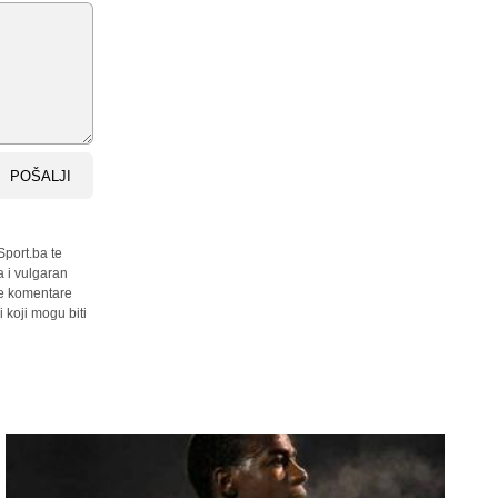
POŠALJI
Sport.ba te
a i vulgaran
sve komentare
 koji mogu biti