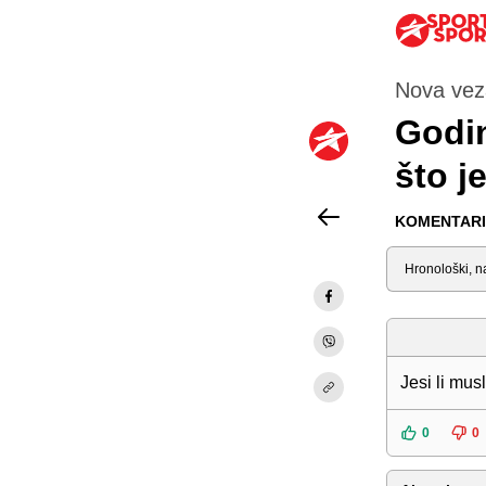
Nova vez
Godin
što j
KOMENTARI 
Sortiraj
Jesi li mus
0
0