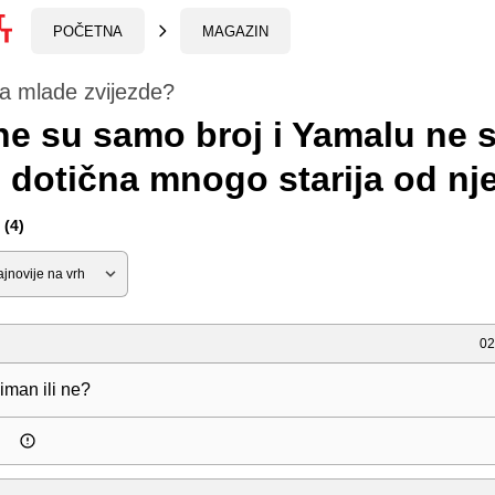
POČETNA
MAGAZIN
a mlade zvijezde?
e su samo broj i Yamalu ne 
e dotična mnogo starija od nj
(4)
02
liman ili ne?