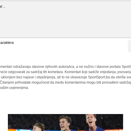
araktera
mentari odražavaju stavove njihovih autora/ica, a ne nužno i stavove portala Sport
 neće odgovarati za sadržaj tih kometara. Komentari koji sadrže vrijeđanja, psovanj
i uklonjeni bez najave i objašnjenja, ali to ne obavezuje SportSport.ba da obriše 
a. Čitanjem prihvatate mogućnost da među komentarima mogu biti pronađeni sadržaji
 vašim uvjerenjima.