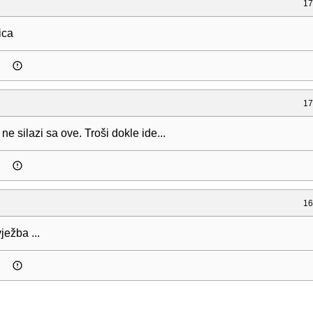
17
ica
17
 silazi sa ove. Troši dokle ide...
16
ježba ...