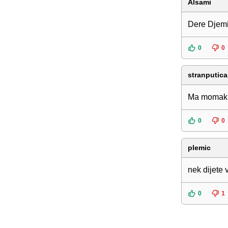
Alsami
Dere Djem
0
0
stranputica
Ma momak ne
0
0
plemic
nek dijete v
0
1