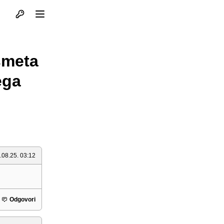
Otvori profil
Otvori meni
smeta
ega
.08.25. 03:12
Odgovori