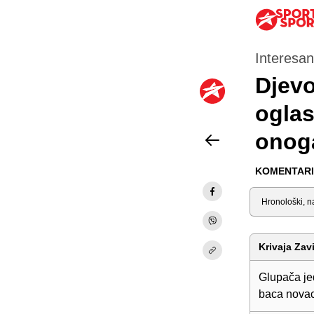
Interesan
Djevo
oglas
onoga
KOMENTARI 
Sortiraj
Krivaja Zav
Glupača jed
baca novac 