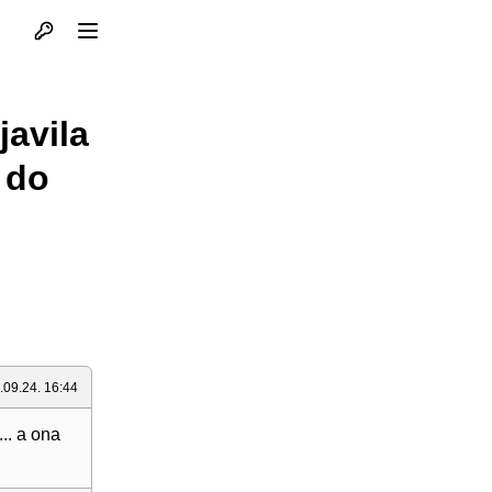
Otvori profil
Otvori meni
javila
 do
.09.24. 16:44
.. a ona