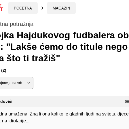
POČETNA
MAGAZIN
tna potražnja
jka Hajdukovog fudbalera ob
: "Lakše ćemo do titule nego
 što ti tražiš"
(2)
idovići
06
na umažena! Zna li ona koliko je gladnih ljudi na svijetu, djece.
na idiotarije...