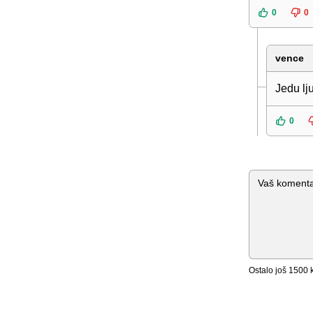
0
0
vence
Jedu lju
0
Komentar
Ostalo još
1500
k