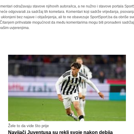
mentari odražavaju stavove njihovih autora/ica, a ne nužno i stavove portala Sport
 neće odgovarati za sadržaj tih kometara. Komentari koji sadrže vrijeđanja, psovanj
i uklonjeni bez najave i objašnjenja, ali to ne obavezuje SportSport.ba da obriše 
a. Čitanjem prihvatate mogućnost da među komentarima mogu biti pronađeni sadržaji
 vašim uvjerenjima.
Žele to da vide što prije
Navijači Juventusa su rekli svoje nakon debija