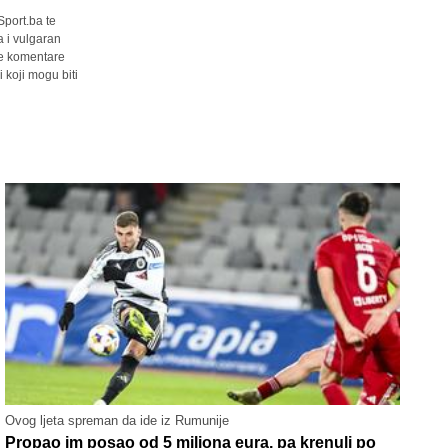
Sport.ba te
a i vulgaran
sve komentare
 koji mogu biti
Ovog ljeta spreman da ide iz Rumunije
Propao im posao od 5 miliona eura, pa krenuli po