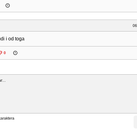
06
di i od toga
0
araktera