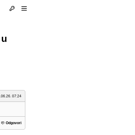
Otvori profil
Otvori meni
 u
.06.26. 07:24
Odgovori