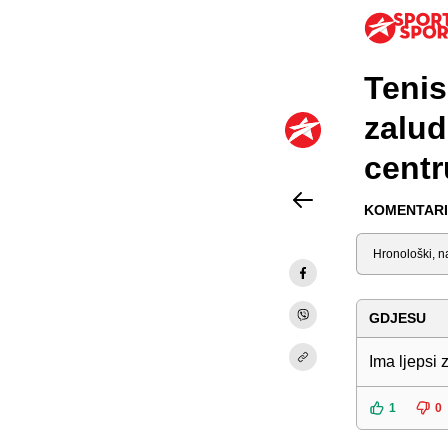
Tenis
zalud
centr
KOMENTARI 
Sortiraj
GDJESU
Ima ljepsi 
1
0