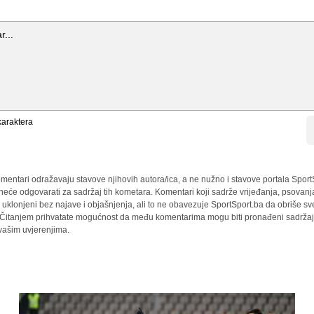
araktera
mentari odražavaju stavove njihovih autora/ica, a ne nužno i stavove portala Sport
 neće odgovarati za sadržaj tih kometara. Komentari koji sadrže vrijeđanja, psovanj
i uklonjeni bez najave i objašnjenja, ali to ne obavezuje SportSport.ba da obriše 
a. Čitanjem prihvatate mogućnost da među komentarima mogu biti pronađeni sadržaji
 vašim uvjerenjima.