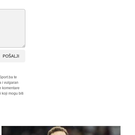
POŠALJI
Sport.ba te
a i vulgaran
sve komentare
 koji mogu biti