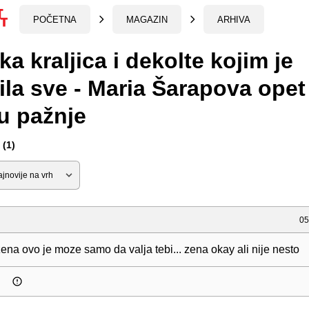
POČETNA
MAGAZIN
ARHIVA
ka kraljica i dekolte kojim je
ila sve - Maria Šarapova opet
u pažnje
(1)
05
zena ovo je moze samo da valja tebi... zena okay ali nije nesto