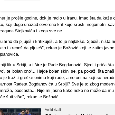
ner je prošle godine, dok je radio u Iranu, imao šta da kaže
u, koji dugo unazad otvoreno kritikuje srpski nogometni sav
Dragana Stojkovića i koga sve ne.
larno da pljuješ i kritikuješ, a to je najlakše. Sjediš, ništa n
elo i kreneš da pljuješ", rekao je Božović koji je zatim javn
danovića.
iji lik u Srbiji, a i šire je Rade Bogdanović. Sjedi i priča šta
vo', te 'bolan ono'... Hajde bolan skini se, pa pokaži šta znaš 
o je tražiti greške onima koji rade, a ne onima koji su nerad
ularnost Radeta Bogdanovića u Srbiji? Sve je to zbog moder
 mreža, podcasta... Nije mi jasno kako neko ne može da mu
če šuti više", rekao je Božović.
Veliki rivali