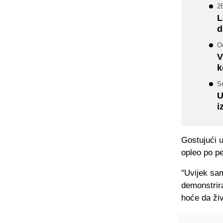
28
L
d
Oč
V
k
Sr
U
i
Gostujući 
opleo po pe
"Uvijek sam
demonstriraj
hoće da ži