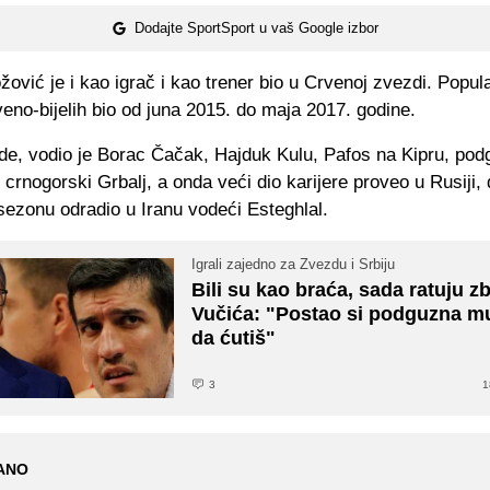
Dodajte SportSport u vaš Google izbor
ović je i kao igrač i kao trener bio u Crvenoj zvezdi. Popula
veno-bijelih bio od juna 2015. do maja 2017. godine.
e, vodio je Borac Čačak, Hajduk Kulu, Pafos na Kipru, pod
crnogorski Grbalj, a onda veći dio karijere proveo u Rusiji, 
sezonu odradio u Iranu vodeći Esteghlal.
Igrali zajedno za Zvezdu i Srbiju
Bili su kao braća, sada ratuju z
Vučića: "Postao si podguzna m
da ćutiš"
3
1
ANO