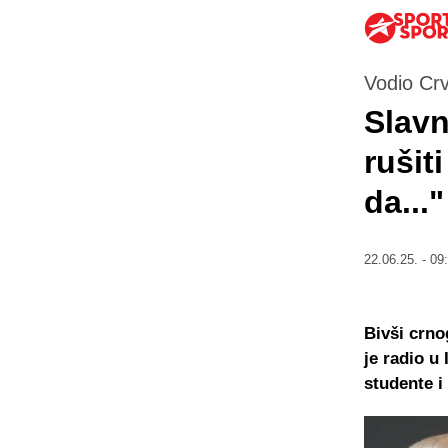
Vodio Cr
Slavn
rušit
da..."
22.06.25. - 09
Bivši crno
je radio u
studente i