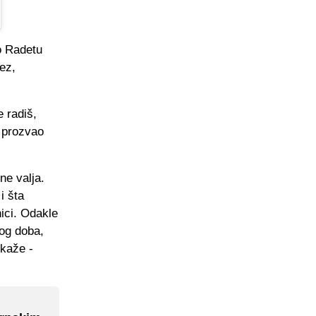
 o Radetu
ez,
e radiš,
o prozvao
 ne valja.
i šta
nici. Odakle
nog doba,
 kaže -