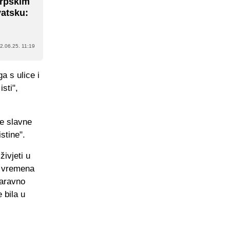
srpskim
atsku:
2.06.25. 11:19
a s ulice i
sti",
ge slavne
istine".
živjeti u
h vremena
naravno
 bila u