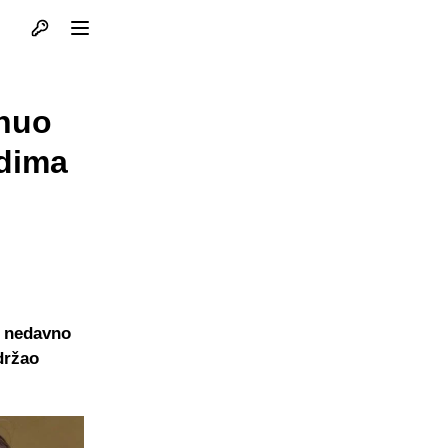
Otvori profil
Otvori meni
enuo
udima
a nedavno
držao