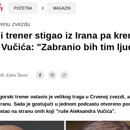
POČETNA
MAGAZIN
venu zvezdu
i trener stigao iz Irana pa kr
i Vučića: "Zabranio bih tim lj
:45,
Edmir Škorić
gorski trener ostavio je velikog traga u Crvenoj zvezdi, 
 Iranu. Sada je gostujući u jednom podcastu otvoreno po
 stao na stranu onih koji "ruše Aleksandra Vučića".