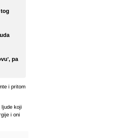
 tog
nuda
ovu', pa
te i pritom
ljude koji
gije i oni