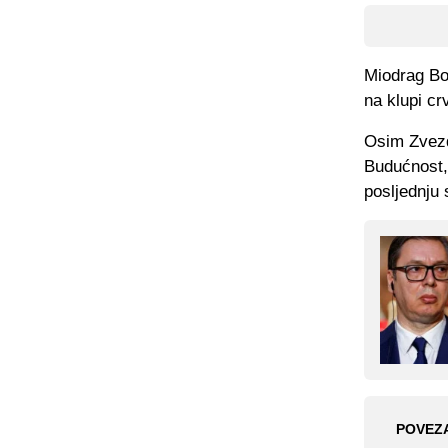
Miodrag Bož
na klupi cr
Osim Zvezd
Budućnost, 
posljednju 
POVEZ