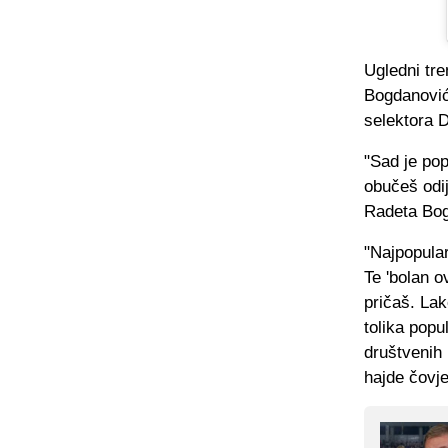
Ugledni tre
Bogdanović
selektora 
"Sad je popu
obučeš odij
Radeta Bog
"Najpopularn
Te 'bolan o
pričaš. Lak
tolika pop
društvenih
hajde čovje