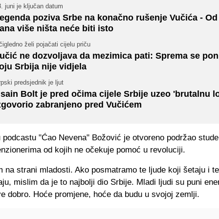
. juni je ključan datum
egenda poziva Srbe na konačno rušenje Vučića - Od
ana više ništa neće biti isto
igledno želi pojačati cijelu priču
učić ne dozvoljava da mezimica pati: Sprema se po
oju Srbija nije vidjela
pski predsjednik je ljut
sain Bolt je pred očima cijele Srbije uzeo 'brutalnu l
zgovorio zabranjeno pred Vučićem
u podcastu "Ćao Nevena" Božović je otvoreno podržao studen
nzionerima od kojih ne očekuje pomoć u revoluciji.
 na strani mladosti. Ako posmatramo te ljude koji šetaju i te 
u, mislim da je to najbolji dio Srbije. Mladi ljudi su puni ener
ve dobro. Hoće promjene, hoće da budu u svojoj zemlji.