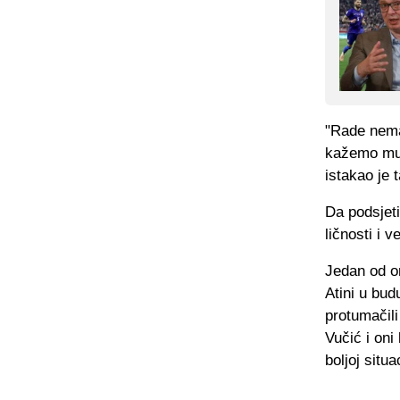
"Rade nema 
kažemo mu, 
istakao je 
Da podsjet
ličnosti i v
Jedan od on
Atini u bud
protumačili
Vučić i oni
boljoj situac