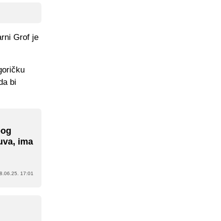
rni Grof je
goričku
da bi
bog
uva, ima
8.06.25. 17:01