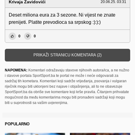
Krivaja Zavidovići
20.06.25. 03:31
Deset miliona eura za 3 sezone. Ni vijest ne znate
prenijeti. Platite prevodioca sa srpskog :):):)
0
0
PRIKAŽI STRANICU KOMENTARA (2)
NAPOMENA:
Komentari odražavaju stavove njihovih autora/ica, a ne nužno
i stavove portala SportSport.ba te portal ne može i neće odgovarati za
sadržaj tih kometara. Komentari koji sadrže vrijeđanja, psovanja i vulgaran
riječnik mogu biti uklonjeni bez najave i objašnjenja, ali to ne obavezuje
SportSport.ba da obriše sve komentare koji krše pravila. Čitanjem prihvatate
mogućnost da među komentarima mogu biti pronađeni sadržaji koji mogu
biti u suprotnosti sa vašim uvjerenjima.
POPULARNO