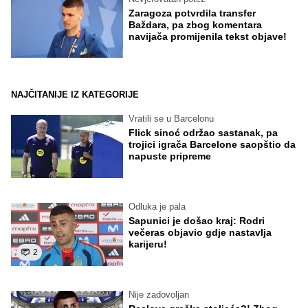
Zaragoza potvrdila transfer
Baždara, pa zbog komentara
navijača promijenila tekst objave!
NAJČITANIJE IZ KATEGORIJE
Vratili se u Barcelonu
Flick sinoć održao sastanak, pa
trojici igrača Barcelone saopštio da
napuste pripreme
Odluka je pala
Sapunici je došao kraj: Rodri
večeras objavio gdje nastavlja
karijeru!
2
Nije zadovoljan