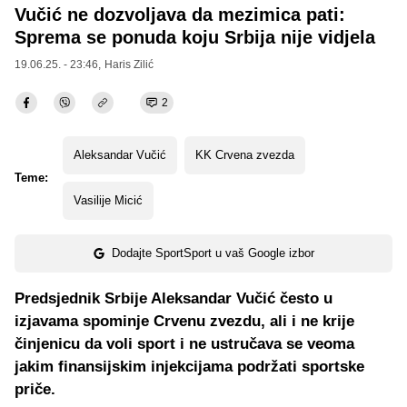
Vučić ne dozvoljava da mezimica pati:
Sprema se ponuda koju Srbija nije vidjela
19.06.25. - 23:46,
Haris Zilić
2
Aleksandar Vučić
KK Crvena zvezda
Teme:
Vasilije Micić
Dodajte SportSport u vaš Google izbor
Predsjednik Srbije Aleksandar Vučić često u
izjavama spominje Crvenu zvezdu, ali i ne krije
činjenicu da voli sport i ne ustručava se veoma
jakim finansijskim injekcijama podržati sportske
priče.