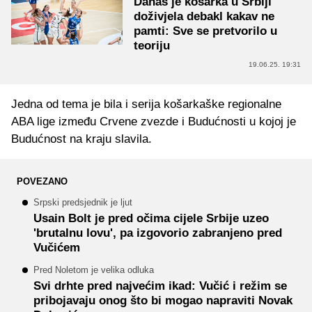
Danas je košarka u Srbiji
doživjela debakl kakav ne
pamti: Sve se pretvorilo u
teoriju
19.06.25. 19:31
Jedna od tema je bila i serija košarkaške regionalne
ABA lige između Crvene zvezde i Budućnosti u kojoj je
Budućnost na kraju slavila.
POVEZANO
Srpski predsjednik je ljut
Usain Bolt je pred očima cijele Srbije uzeo
'brutalnu lovu', pa izgovorio zabranjeno pred
Vučićem
Pred Noletom je velika odluka
Svi drhte pred najvećim ikad: Vučić i režim se
pribojavaju onog što bi mogao napraviti Novak