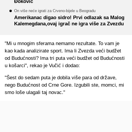
Đoković
On više neće igrati za Crveno-bijele u Beogradu
Amerikanac digao sidro! Prvi odlazak sa Malog
Kalemegdana,ovaj igrač ne igra više za Zvezdu
"Mi u mnogim sferama nemamo rezultate. To vam je
kao kada analizirate sport. Ima li Zvezda veći budžet
od Budućnosti? Ima tri puta veći budžet od Budućnosti
u košarci", rekao je Vučić i dodao:
"Šest do sedam puta je dobila više para od države,
nego Budućnost od Crne Gore. Izgubili ste, momci, mi
smo loše ulagali taj novac."