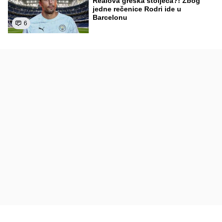
Realova greška stoljeća?! Zbog
jedne rečenice Rodri ide u
Barcelonu
6