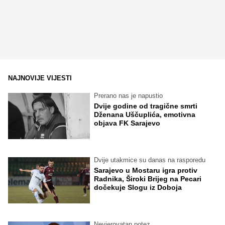
NAJNOVIJE VIJESTI
Prerano nas je napustio
Dvije godine od tragične smrti
Dženana Uščuplića, emotivna
objava FK Sarajevo
Dvije utakmice su danas na rasporedu
Sarajevo u Mostaru igra protiv
Radnika, Široki Brijeg na Pecari
dočekuje Slogu iz Doboja
Nevjerovatan potez