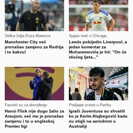
Velika želja Enza Maresce
Sjajan meč u Chicagu
Manchester City već
Leeds pobijedio Liverpool, a
pronašao zamjenu za Rodrija
jedan komentar za
i to kakvu!
Muharemovića je hit: "On će
idućeg ljeta..."
Favoriti su za dovođenje
Prelijepe scene u Perthu
Hansi Flick nije dugo žalio za
Igrači Juventusa su shvatili
Araujom, već mu je pronašao
ko je Kerim Alajbegović kada
zamjenu i to u engleskoj
su stigli na aerodrom u
Premier ligi
Australiji