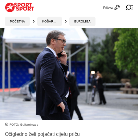
Prijava
Otvori profi
Ot
POČETNA
KOŠARKA
EUROLIGA
FOTO: Guliverimage
Očigledno želi pojačati cijelu priču