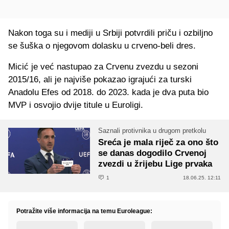
Nakon toga su i mediji u Srbiji potvrdili priču i ozbiljno
se šuška o njegovom dolasku u crveno-beli dres.
Micić je već nastupao za Crvenu zvezdu u sezoni
2015/16, ali je najviše pokazao igrajući za turski
Anadolu Efes od 2018. do 2023. kada je dva puta bio
MVP i osvojio dvije titule u Euroligi.
Saznali protivnika u drugom pretkolu
Sreća je mala riječ za ono što
se danas dogodilo Crvenoj
zvezdi u žrijebu Lige prvaka
1
18.06.25. 12:11
Potražite više informacija na temu Euroleague: