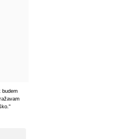
k budem
izražavam
ško."