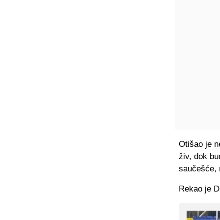
Otišao je 
živ, dok bu
saučešće, 
Rekao je Du