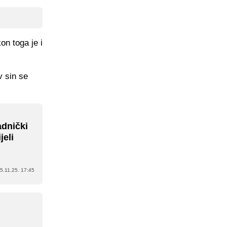
n toga je i
v sin se
adnički
jeli
5.11.25. 17:45