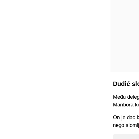
Dudić sl
Među delega
Maribora ko
On je dao i
nego sloml