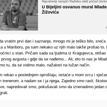
Najvatreniji navijači Radnika odali počast bivš
U Bijeljini osvanuo mural Mlad
Žižovića
0
da vratim prvi dan i saznanje, mnogo mi je teško bilo, sreća 
ca u Mariboru, pa sam nekako uz njih malo lakše prošao to. 
oćnici u stan. Pričam sada sa ljudima iz Kragujevca, otišao
prvog avgusta i gdje da se nađemo... Ali, eto to nas je Mlad
mo tu, da se vidimo malo, nažalost na tužan način.
m rekao u poslednjem oproštaju, ostaće u mom srcu i sjećan
m trenerom, a nadam se i ja njega. Zajedno smo rasli, školov
bove, napredovali smo, pokušavali smo da iznenadimo jedan 
rali.