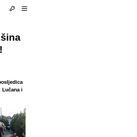
Otvori profil
Otvori meni
išina
!
posljedica
 Lučana i