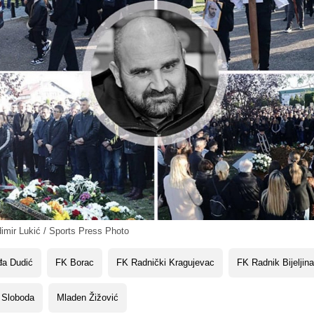
mir Lukić / Sports Press Photo
đa Dudić
FK Borac
FK Radnički Kragujevac
FK Radnik Bijeljina
 Sloboda
Mladen Žižović