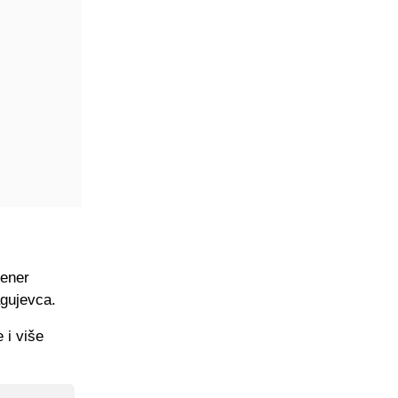
rener
agujevca.
 i više