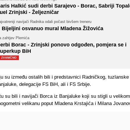
aris Halkić sudi derbi Sarajevo - Borac, Sabriji Topa
uel Zrinjski - Željezničar
jvatreniji navijači Radnika odali počast bivšem treneru
 Bijeljini osvanuo mural Mladena Žižovića
a zahtjev Plemića
erbi Borac - Zrinjski ponovo odgođen, pomjera se i
uperkup BiH
ZVANIČNO
u su između ostalih bili i predstavnici Radničkog, tuzlanske
njaluke, delegacije FS BiH, ali i FS Srbije.
u su bili i navijači Borca iz Banjaluke koji su stigli u velikom
i nogometni velikanu poput Mladena Krstajića i Milana Jovano