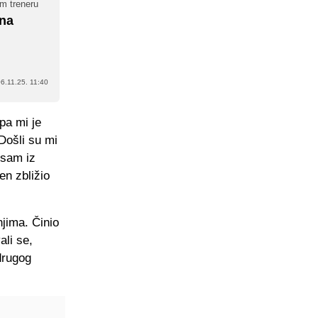
em treneru
ena
6.11.25. 11:40
pa mi je
Došli su mi
 sam iz
en zbližio
jima. Činio
ali se,
drugog