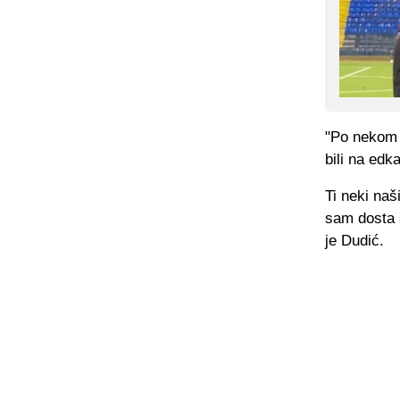
"Po nekom 
bili na edk
Ti neki naš
sam dosta s
je Dudić.