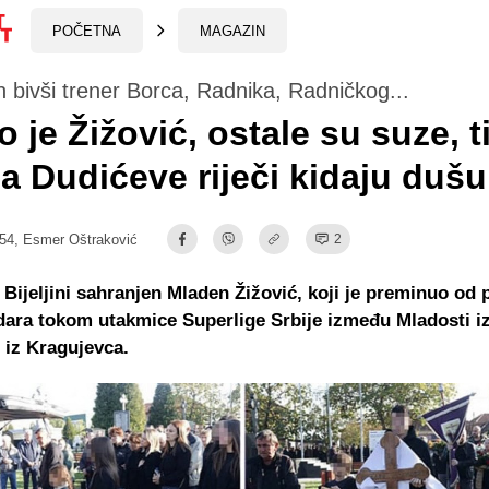
POČETNA
MAGAZIN
 bivši trener Borca, Radnika, Radničkog...
o je Žižović, ostale su suze, t
, a Dudićeve riječi kidaju dušu
:54,
Esmer Oštraković
2
 Bijeljini sahranjen Mladen Žižović, koji je preminuo od 
ara tokom utakmice Superlige Srbije između Mladosti iz
 iz Kragujevca.