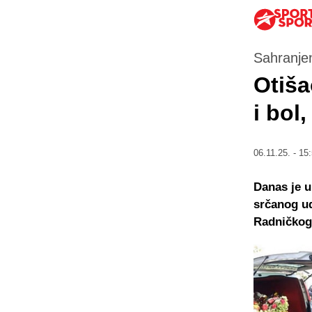
Sahranjen
Otiša
i bol
06.11.25. - 15
Danas je u
srčanog ud
Radničkog