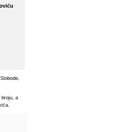
loviću
 Slobode,
 broju, a
vića.