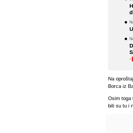
H
d
Na
U
N
D
S
·
Na oproštaj
Borca iz Ba
Osim toga t
bili su tu 