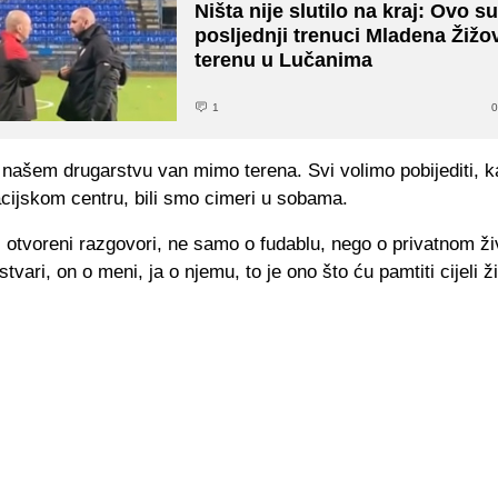
Ništa nije slutilo na kraj: Ovo s
posljednji trenuci Mladena Žižo
terenu u Lučanima
1
0
našem drugarstvu van mimo terena. Svi volimo pobijediti, 
acijskom centru, bili smo cimeri u sobama.
i otvoreni razgovori, ne samo o fudablu, nego o privatnom ž
tvari, on o meni, ja o njemu, to je ono što ću pamtiti cijeli ž