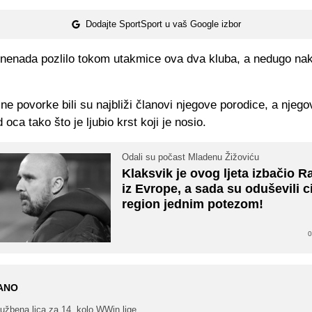
Dodajte SportSport u vaš Google izbor
znenada pozlilo tokom utakmice ova dva kluba, a nedugo nako
ne povorke bili su najbliži članovi njegove porodice, a njego
 oca tako što je ljubio krst koji je nosio.
Odali su počast Mladenu Žižoviću
Klaksvik je ovog ljeta izbačio R
iz Evrope, a sada su oduševili ci
region jednim potezom!
0
ANO
užbena lica za 14. kolo WWin lige