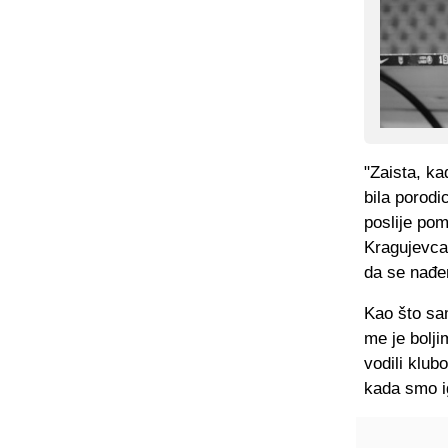
"Zaista, ka
bila porodi
poslije pom
Kragujevca 
da se nađe
Kao što sa
me je bolji
vodili klu
kada smo ig