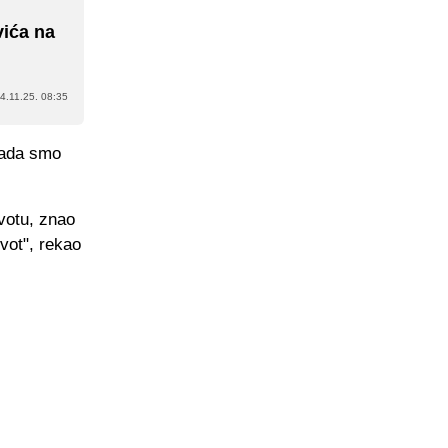
u
vića na
4.11.25. 08:35
kada smo
ivotu, znao
ivot", rekao