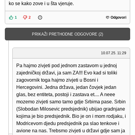
ko se kako zove i u šta vjeruje.
1
2
Odgovori
PRIKAŽI PRETHODNE ODGOVORE (2)
10.07.25. 11:29
Pa hajmo zivjeti pod jednom zastavom u jednoj
zajedničkoj državi, ja sam ZA!!! Evo kad si toliki
zagovornik toga hajmo zivjeti u Bosni i
Hercegovini. Jedna država, jedan čovjek jedan
glas, bez entiteta, postoji i zastava et.... A neee
mozemo zivjeti samo tamo gdje Srbima pase. Srbin
(Slobodan Milosevic predsjednik) ubijao gradnjane
kojima je bio predsjednik. Bio je on i mom rodjaku, i
Modricevom djedu predsjednik pa slao tenkove i
avione na nas. Trebsmo zivjeti u državi gdje sam ja