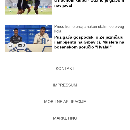
u noćnom klubu - Udario je glavom
navijača!
Press-konferencija nakon utakmice prvog
kola
Puzigaća gospodski o Željezničaru
i ambijentu na Grbavici, Muslera na
3
bosanskom poručio "Hvala!"
KONTAKT
IMPRESSUM
MOBILNE APLIKACIJE
MARKETING