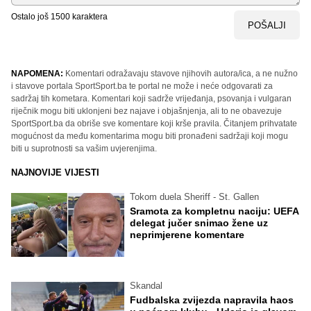
Ostalo još
1500
karaktera
POŠALJI
NAPOMENA:
Komentari odražavaju stavove njihovih autora/ica, a ne nužno
i stavove portala SportSport.ba te portal ne može i neće odgovarati za
sadržaj tih kometara. Komentari koji sadrže vrijeđanja, psovanja i vulgaran
riječnik mogu biti uklonjeni bez najave i objašnjenja, ali to ne obavezuje
SportSport.ba da obriše sve komentare koji krše pravila. Čitanjem prihvatate
mogućnost da među komentarima mogu biti pronađeni sadržaji koji mogu
biti u suprotnosti sa vašim uvjerenjima.
NAJNOVIJE VIJESTI
Tokom duela Sheriff - St. Gallen
Sramota za kompletnu naciju: UEFA
delegat jučer snimao žene uz
neprimjerene komentare
Skandal
Fudbalska zvijezda napravila haos