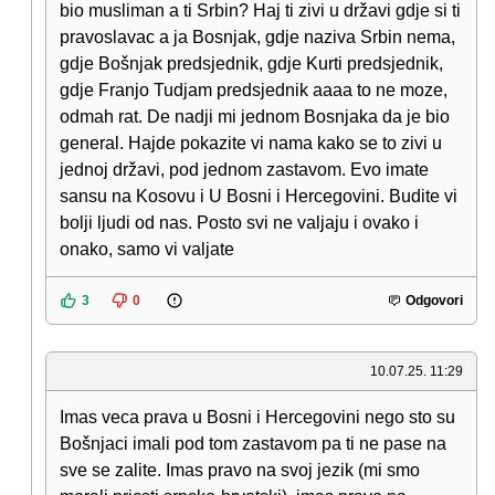
bio musliman a ti Srbin? Haj ti zivi u državi gdje si ti
pravoslavac a ja Bosnjak, gdje naziva Srbin nema,
gdje Bošnjak predsjednik, gdje Kurti predsjednik,
gdje Franjo Tudjam predsjednik aaaa to ne moze,
odmah rat. De nadji mi jednom Bosnjaka da je bio
general. Hajde pokazite vi nama kako se to zivi u
jednoj državi, pod jednom zastavom. Evo imate
sansu na Kosovu i U Bosni i Hercegovini. Budite vi
bolji ljudi od nas. Posto svi ne valjaju i ovako i
onako, samo vi valjate
3
0
Odgovori
10.07.25. 11:29
Imas veca prava u Bosni i Hercegovini nego sto su
Bošnjaci imali pod tom zastavom pa ti ne pase na
sve se zalite. Imas pravo na svoj jezik (mi smo