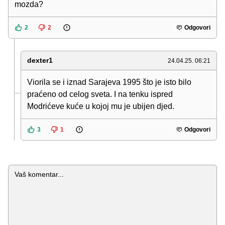
mozda?
2
2
Odgovori
dexter1
24.04.25. 06:21
Viorila se i iznad Sarajeva 1995 što je isto bilo
praćeno od celog sveta. I na tenku ispred
Modrićeve kuće u kojoj mu je ubijen djed.
3
1
Odgovori
Komentar