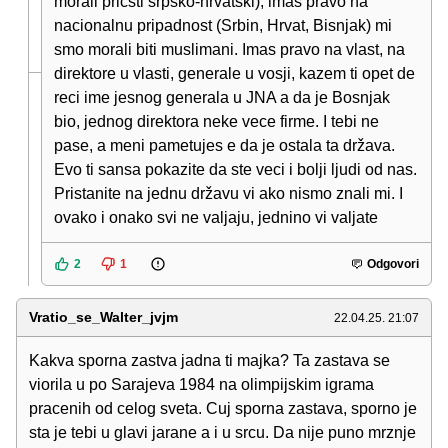
morali pricsti srpsko-hrvatski), imas pravo na
nacionalnu pripadnost (Srbin, Hrvat, Bisnjak) mi
smo morali biti muslimani. Imas pravo na vlast, na
direktore u vlasti, generale u vosji, kazem ti opet de
reci ime jesnog generala u JNA a da je Bosnjak
bio, jednog direktora neke vece firme. I tebi ne
pase, a meni pametujes e da je ostala ta država.
Evo ti sansa pokazite da ste veci i bolji ljudi od nas.
Pristanite na jednu državu vi ako nismo znali mi. I
ovako i onako svi ne valjaju, jednino vi valjate
2
1
Odgovori
Vratio_se_Walter_jvjm
22.04.25. 21:07
Kakva sporna zastva jadna ti majka? Ta zastava se
viorila u po Sarajeva 1984 na olimpijskim igrama
pracenih od celog sveta. Cuj sporna zastava, sporno je
sta je tebi u glavi jarane a i u srcu. Da nije puno mrznje