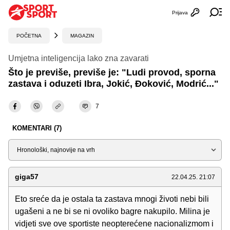
Prijava
Otvori profi
Ot
POČETNA
MAGAZIN
Umjetna inteligencija lako zna zavarati
Što je previše, previše je: "Ludi provod, sporna
zastava i oduzeti Ibra, Jokić, Đoković, Modrić..."
7
KOMENTARI (7)
Sortiraj
giga57
22.04.25. 21:07
Eto sreće da je ostala ta zastava mnogi životi nebi bili
ugašeni a ne bi se ni ovoliko bagre nakupilo. Milina je
vidjeti sve ove sportiste neopterećene nacionalizmom i