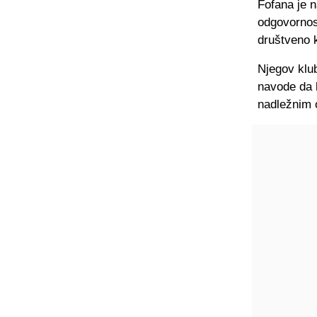
Fofana je 
odgovornost
društveno k
Njegov klub
navode da 
nadležnim o