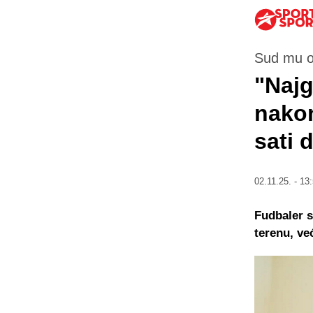
Sud mu o
"Najg
nakon
sati 
02.11.25. - 13
Fudbaler s
terenu, v