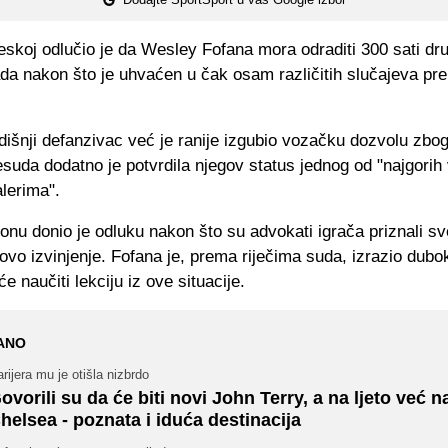
eskoj odlučio je da Wesley Fofana mora odraditi 300 sati dr
ada nakon što je uhvaćen u čak osam različitih slučajeva pr
išnji defanzivac već je ranije izgubio vozačku dozvolu zbog
esuda dodatno je potvrdila njegov status jednog od "najgori
lerima".
nu donio je odluku nakon što su advokati igrača priznali sv
egovo izvinjenje. Fofana je, prema riječima suda, izrazio dubo
e naučiti lekciju iz ove situacije.
ANO
rijera mu je otišla nizbrdo
ovorili su da će biti novi John Terry, a na ljeto već 
helsea - poznata i iduća destinacija