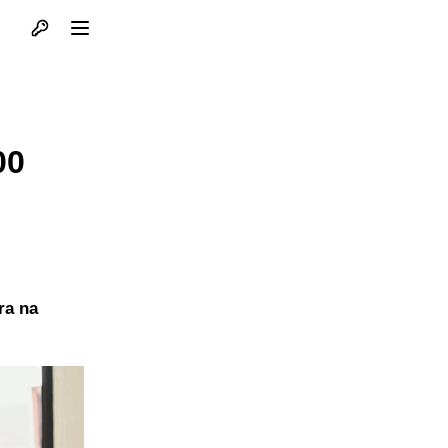
Otvori profil
Otvori meni
00
ra na