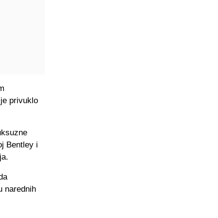
im
je privuklo
luksuzne
j Bentley i
ja.
da
u narednih