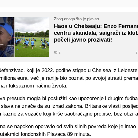
Zbog onoga što je pjevao
Haos u Chelseaju: Enzo Fernan
centru skandala, saigrači iz klu
počeli javno prozivati!
1
1
efanzivac, koji je 2022. godine stigao u Chelsea iz Leiceste
miliona eura, već je ranije bio poznat po svojoj strasti prema
ma i luksuznom načinu života.
va presuda mogla bi poslužiti kao upozorenje i drugim fudba
 slava ne znače da su iznad zakona. Britanske vlasti posljed
u kazne za vozače koji krše saobraćajne propise, bez obzira
na se napokon oporavio od svih silnih povreda koje je imao i
 utakmici londonskih Plavaca 89 minuta.