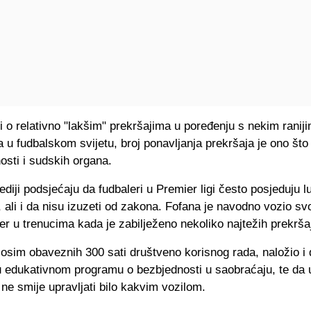
i o relativno "lakšim" prekršajima u poređenju s nekim ranij
 u fudbalskom svijetu, broj ponavljanja prekršaja je ono što 
osti i sudskih organa.
diji podsjećaju da fudbaleri u Premier ligi često posjeduju 
 ali i da nisu izuzeti od zakona. Fofana je navodno vozio svo
 u trenucima kada je zabilježeno nekoliko najtežih prekrša
osim obaveznih 300 sati društveno korisnog rada, naložio i 
u edukativnom programu o bezbjednosti u saobraćaju, te da 
ne smije upravljati bilo kakvim vozilom.