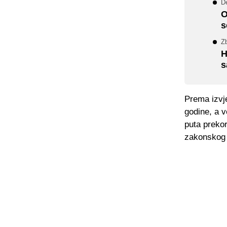
De
O
s
Z
H
s
Prema izvje
godine, a v
puta prekor
zakonskog 