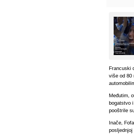
Francuski d
više od 80 
automobili
Međutim, o
bogatstvo i
pooštrile s
Inače, Fofa
posljednjoj