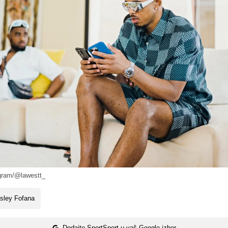
gram/@lawestt_
sley Fofana
Dodajte SportSport u vaš Google izbor