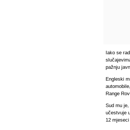
Iako se rad
slučajevima
pažnju javn
Engleski me
automobile,
Range Rover
Sud mu je, 
učestvuje 
12 mjeseci 