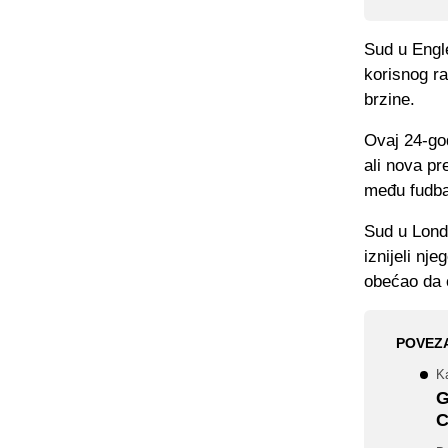
Sud u Engl
korisnog r
brzine.
Ovaj 24-god
ali nova pr
među fudba
Sud u Londo
iznijeli nj
obećao da ć
POVEZ
Ka
G
C