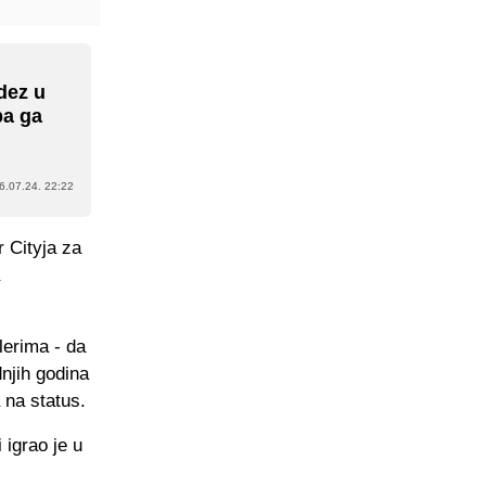
dez u
ba ga
6.07.24. 22:22
r Cityja za
lerima - da
njih godina
 na status.
 igrao je u