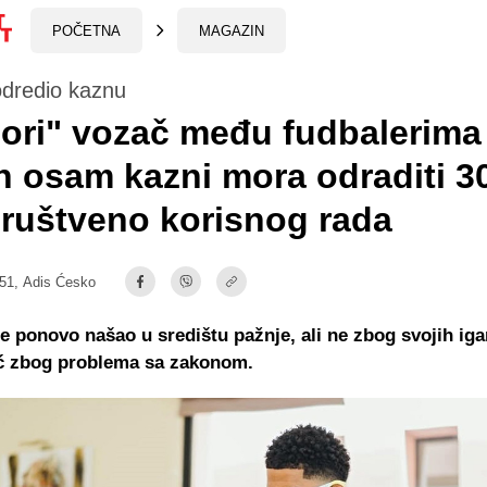
POČETNA
MAGAZIN
dredio kaznu
ori" vozač među fudbalerima
 osam kazni mora odraditi 3
društveno korisnog rada
:51,
Adis Ćesko
e ponovo našao u središtu pažnje, ali ne zbog svojih iga
eć zbog problema sa zakonom.