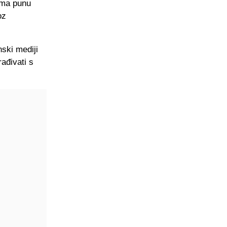
ima punu
oz
nski mediji
ađivati s