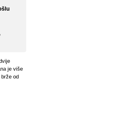
ošlu
,
dvije
na je više
o brže od