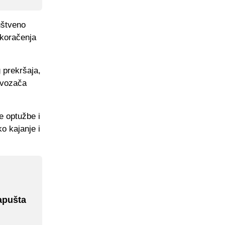
uštveno
ekoračenja
 prekršaja,
h vozača
e optužbe i
ko kajanje i
napušta