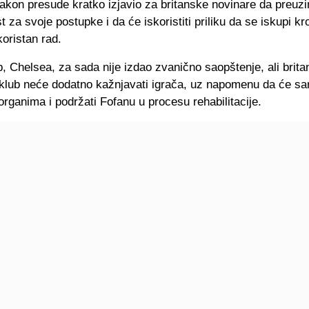
nakon presude kratko izjavio za britanske novinare da preuz
 za svoje postupke i da će iskoristiti priliku da se iskupi kr
oristan rad.
, Chelsea, za sada nije izdao zvanično saopštenje, ali brita
klub neće dodatno kažnjavati igrača, uz napomenu da će sar
rganima i podržati Fofanu u procesu rehabilitacije.