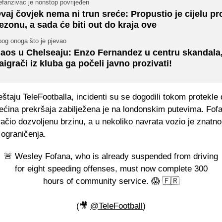
fanzivac je nonstop povrijeđen
vaj čovjek nema ni trun sreće: Propustio je cijelu pr
ezonu, a sada će biti out do kraja ove
bog onoga što je pjevao
aos u Chelseaju: Enzo Fernandez u centru skandala
aigrači iz kluba ga počeli javno prozivati!
štaju TeleFootballa, incidenti su se dogodili tokom protekle 
ećina prekršaja zabilježena je na londonskim putevima. Fofa
ačio dozvoljenu brzinu, a u nekoliko navrata vozio je znatn
ograničenja.
🚨 Wesley Fofana, who is already suspended from driving
for eight speeding offenses, must now complete 300
hours of community service. 😱 🇫🇷
(🎥
@TeleFootball
)