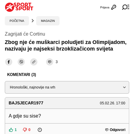
Prijava
Otvori profi
Ot
POČETNA
MAGAZIN
Zagrijati će Cortinu
Zbog nje će muškarci poludjeti za Olimpijadom,
nazivaju je najseksi brzoklizačicom svijeta
3
KOMENTARI (3)
Sortiraj
BAJSJECAR1977
05.02.26. 17:00
A gdje su sise?
1
0
Odgovori