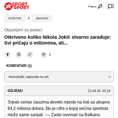
Prijava
Otvori profi
Ot
POČETNA
MAGAZIN
Objavljeni su podaci
Otkriveno koliko Nikola Jokić stvarno zarađuje:
Svi pričaju o milionima, ali...
1
KOMENTARI (1)
Sortiraj
GDJESU
21.04.26. 03:18
Srpski centar zauzima deveto mjesto na listi sa ukupno
64,2 miliona dolara, što je cifra o kojoj većina sportista
može samo sanjati. ---- Zasto novinari na Balkanu