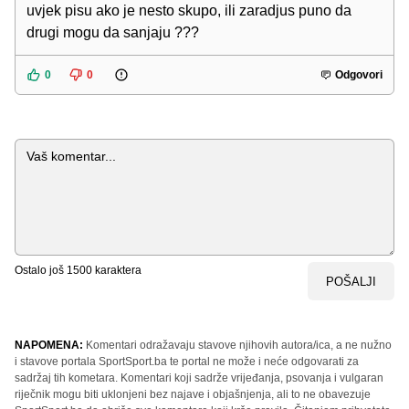
uvjek pisu ako je nesto skupo, ili zaradjus puno da
drugi mogu da sanjaju ???
0
0
Odgovori
Komentar
Ostalo još
1500
karaktera
POŠALJI
NAPOMENA:
Komentari odražavaju stavove njihovih autora/ica, a ne nužno
i stavove portala SportSport.ba te portal ne može i neće odgovarati za
sadržaj tih kometara. Komentari koji sadrže vrijeđanja, psovanja i vulgaran
riječnik mogu biti uklonjeni bez najave i objašnjenja, ali to ne obavezuje