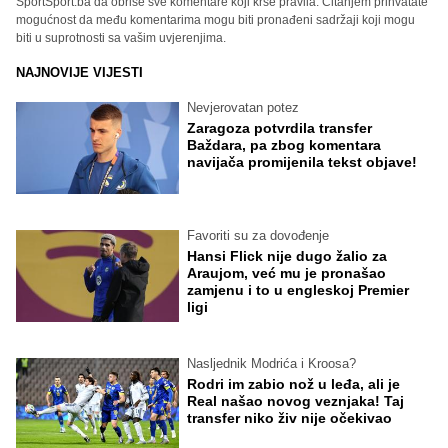
SportSport.ba da obriše sve komentare koji krše pravila. Čitanjem prihvatate
mogućnost da među komentarima mogu biti pronađeni sadržaji koji mogu
biti u suprotnosti sa vašim uvjerenjima.
NAJNOVIJE VIJESTI
Nevjerovatan potez
Zaragoza potvrdila transfer
Baždara, pa zbog komentara
navijača promijenila tekst objave!
Favoriti su za dovođenje
Hansi Flick nije dugo žalio za
Araujom, već mu je pronašao
zamjenu i to u engleskoj Premier
ligi
Nasljednik Modrića i Kroosa?
Rodri im zabio nož u leđa, ali je
Real našao novog veznjaka! Taj
transfer niko živ nije očekivao