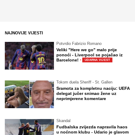
NAJNOVIJE VIJESTI
Potvrdio Fabrizio Romano
Veliki "Here we go" malo prije
ponoći - Liverpool se pojačao iz
·
Barcelone!
UDARNA VIJEST
Tokom duela Sheriff - St. Gallen
Sramota za kompletnu naciju: UEFA
delegat jučer snimao žene uz
neprimjerene komentare
Skandal
Fudbalska zvijezda napravila haos
u noćnom klubu - Udario je glavom