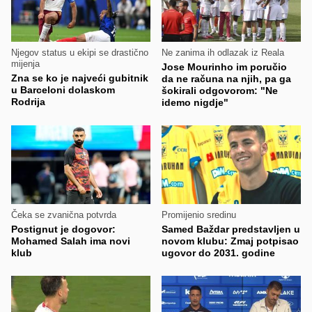
Njegov status u ekipi se drastično
Ne zanima ih odlazak iz Reala
mijenja
Jose Mourinho im poručio
Zna se ko je najveći gubitnik
da ne računa na njih, pa ga
u Barceloni dolaskom
šokirali odgovorom: "Ne
Rodrija
idemo nigdje"
Čeka se zvanična potvrda
Promijenio sredinu
Postignut je dogovor:
Samed Baždar predstavljen u
Mohamed Salah ima novi
novom klubu: Zmaj potpisao
klub
ugovor do 2031. godine