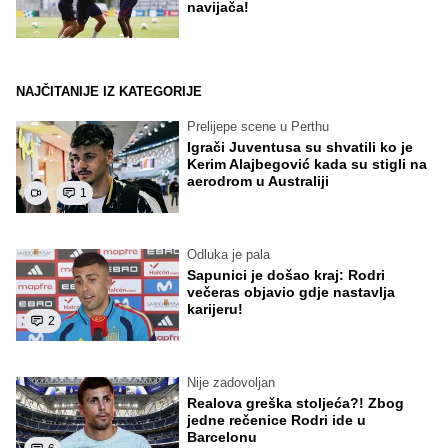
navijača!
NAJČITANIJE IZ KATEGORIJE
Prelijepe scene u Perthu
Igrači Juventusa su shvatili ko je
Kerim Alajbegović kada su stigli na
aerodrom u Australiji
1
Odluka je pala
Sapunici je došao kraj: Rodri
večeras objavio gdje nastavlja
karijeru!
2
Nije zadovoljan
Realova greška stoljeća?! Zbog
jedne rečenice Rodri ide u
Barcelonu