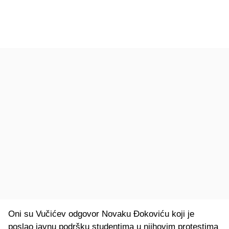
Oni su Vučićev odgovor Novaku Đokoviću koji je
poslao javnu podršku studentima u njihovim protestima