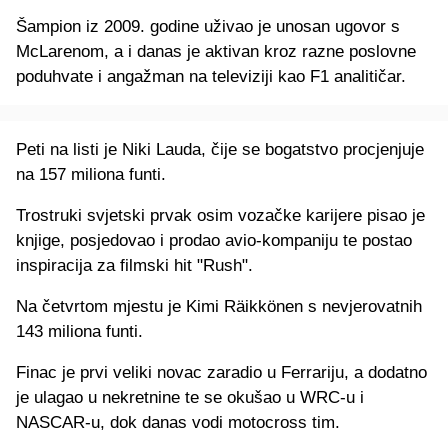
Šampion iz 2009. godine uživao je unosan ugovor s
McLarenom, a i danas je aktivan kroz razne poslovne
poduhvate i angažman na televiziji kao F1 analitičar.
Peti na listi je Niki Lauda, čije se bogatstvo procjenjuje
na 157 miliona funti.
Trostruki svjetski prvak osim vozačke karijere pisao je
knjige, posjedovao i prodao avio-kompaniju te postao
inspiracija za filmski hit "Rush".
Na četvrtom mjestu je Kimi Räikkönen s nevjerovatnih
143 miliona funti.
Finac je prvi veliki novac zaradio u Ferrariju, a dodatno
je ulagao u nekretnine te se okušao u WRC-u i
NASCAR-u, dok danas vodi motocross tim.