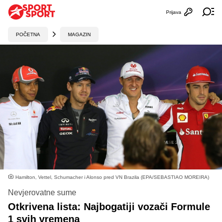
Prijava
Otvori profi
Ot
POČETNA
MAGAZIN
Hamilton, Vettel, Schumacher i Alonso pred VN Brazila (EPA/SEBASTIAO MOREIRA)
Nevjerovatne sume
Otkrivena lista: Najbogatiji vozači Formule
1 svih vremena