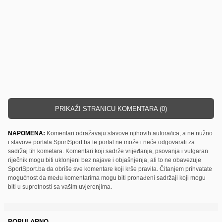
PRIKAŽI STRANICU KOMENTARA (0)
NAPOMENA:
Komentari odražavaju stavove njihovih autora/ica, a ne nužno
i stavove portala SportSport.ba te portal ne može i neće odgovarati za
sadržaj tih kometara. Komentari koji sadrže vrijeđanja, psovanja i vulgaran
riječnik mogu biti uklonjeni bez najave i objašnjenja, ali to ne obavezuje
SportSport.ba da obriše sve komentare koji krše pravila. Čitanjem prihvatate
mogućnost da među komentarima mogu biti pronađeni sadržaji koji mogu
biti u suprotnosti sa vašim uvjerenjima.
POPULARNO