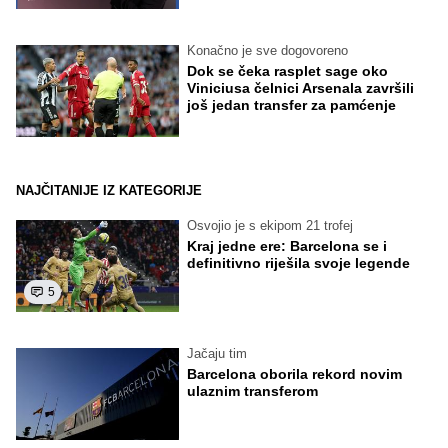
Konačno je sve dogovoreno
Dok se čeka rasplet sage oko
Viniciusa čelnici Arsenala završili
još jedan transfer za pamćenje
NAJČITANIJE IZ KATEGORIJE
Osvojio je s ekipom 21 trofej
Kraj jedne ere: Barcelona se i
definitivno riješila svoje legende
5
Jačaju tim
Barcelona oborila rekord novim
ulaznim transferom