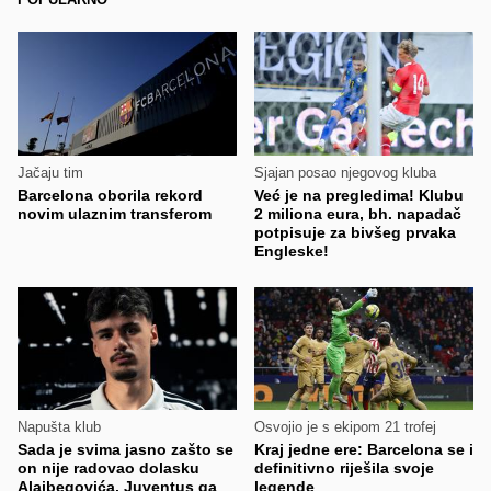
Jačaju tim
Sjajan posao njegovog kluba
Barcelona oborila rekord
Već je na pregledima! Klubu
novim ulaznim transferom
2 miliona eura, bh. napadač
potpisuje za bivšeg prvaka
Engleske!
Napušta klub
Osvojio je s ekipom 21 trofej
Sada je svima jasno zašto se
Kraj jedne ere: Barcelona se i
on nije radovao dolasku
definitivno riješila svoje
Alajbegovića, Juventus ga
legende