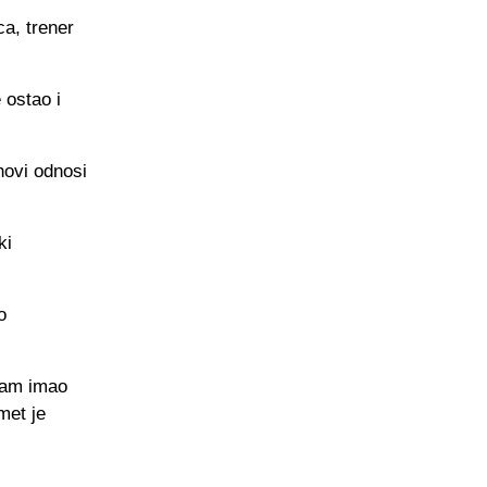
a, trener
 ostao i
ihovi odnosi
ki
o
 sam imao
met je