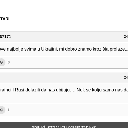
TARI
67171
24
ve najbolje svima u Ukrajini, mi dobro znamo kroz šta prolaze..
0
24
krainci I Rusi dolazili da nas ubijaju…. Nek se kolju samo nas d
1
PRIKAŽI STRANICU KOMENTARA (8)