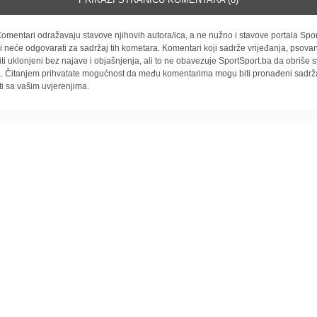
omentari odražavaju stavove njihovih autora/ica, a ne nužno i stavove portala Spor
i neće odgovarati za sadržaj tih kometara. Komentari koji sadrže vrijeđanja, psovan
iti uklonjeni bez najave i objašnjenja, ali to ne obavezuje SportSport.ba da obriše
la. Čitanjem prihvatate mogućnost da među komentarima mogu biti pronađeni sadrža
ti sa vašim uvjerenjima.