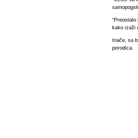
samopogslug
"Preostalo
kako izaži 
Inače, sa 
porodica.