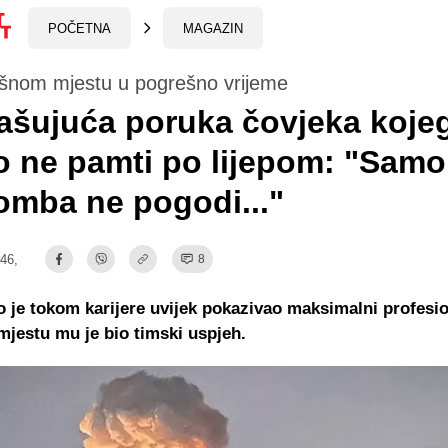
POČETNA
MAGAZIN
šnom mjestu u pogrešno vrijeme
ašujuća poruka čovjeka koje
 ne pamti po lijepom: "Samo
mba ne pogodi..."
:46,
8
 je tokom karijere uvijek pokazivao maksimalni profesio
jestu mu je bio timski uspjeh.