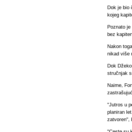
Dok je bio 
kojeg kapit
Poznato je 
bez kapiten
Nakon toga 
nikad više 
Dok Džeko 
stručnjak 
Naime, Fon
zastrašuju
"Jutros u p
planiran le
zatvoren",
"Ceste su k