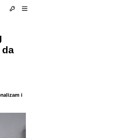
Otvori profil
Otvori meni
g
 da
nalizam i