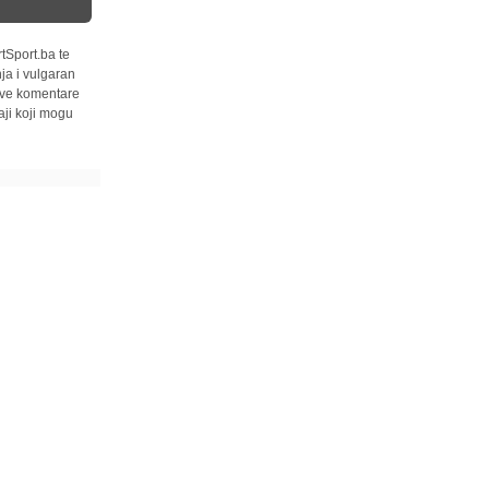
tSport.ba te
ja i vulgaran
 sve komentare
ji koji mogu