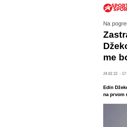
Na pogre
Zastr
Džeko
me bo
24.02.22. - 17
Edin Džeko
na prvom m