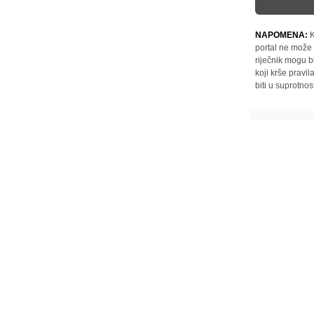
NAPOMENA:
K
portal ne može 
riječnik mogu b
koji krše pravi
biti u suprotnos