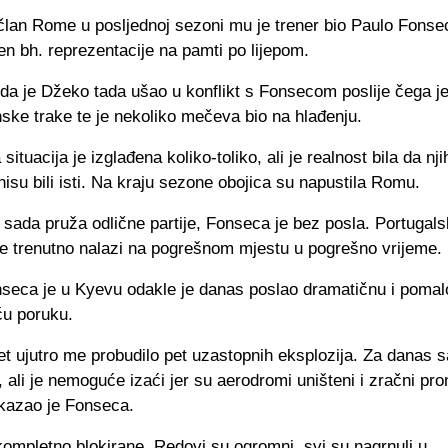
član Rome u posljednoj sezoni mu je trener bio Paulo Fonsec
en bh. reprezentacije na pamti po lijepom.
da je Džeko tada ušao u konflikt s Fonsecom poslije čega je
ske trake te je nekoliko mečeva bio na hlađenju.
situacija je izglađena koliko-toliko, ali je realnost bila da nj
nisu bili isti. Na kraju sezone obojica su napustila Romu.
sada pruža odlične partije, Fonseca je bez posla. Portugals
se trenutno nalazi na pogrešnom mjestu u pogrešno vrijeme.
seca je u Kyevu odakle je danas poslao dramatičnu i pomal
ću poruku.
et ujutro me probudilo pet uzastopnih eksplozija. Za danas
t, ali je nemoguće izaći jer su aerodromi uništeni i zračni pro
 kazao je Fonseca.
ompletno blokirane. Redovi su ogromni, svi su nagrnuli u