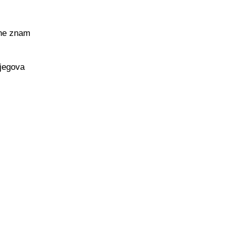
 ne znam
njegova