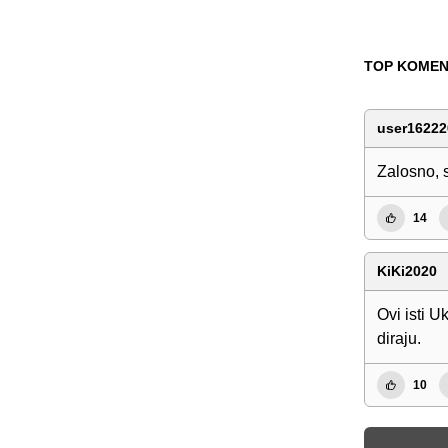
TOP KOMEN
user16222
Zalosno, s
14
KiKi2020
Ovi isti U
diraju.
10