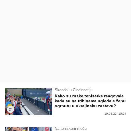
Skandal u Cincinnatiju
Kako su ruske teniserke reagovale
kada su na tribinama ugledale ženu
ogrnutu u ukrajinsku zastavu?
19.08.22. 15:24
Na teniskom meču