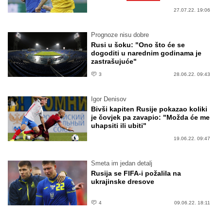
27.07.22. 19:06
Prognoze nisu dobre
Rusi u šoku: "Ono što će se
dogoditi u narednim godinama je
zastrašujuće"
3
28.06.22. 09:43
Igor Denisov
Bivši kapiten Rusije pokazao koliki
je čovjek pa zavapio: "Možda će me
uhapsiti ili ubiti"
19.06.22. 09:47
Smeta im jedan detalj
Rusija se FIFA-i požalila na
ukrajinske dresove
4
09.06.22. 18:11