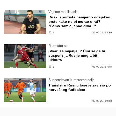
Vrijeme mobilizacije
Ruski sportista namjerno odsjekao
prste kako ne bi morao u rat?
"Samo sam cijepao drva..."
1
27.09.22. 18:36
Razmatra se
Stvari se mijenjaju: Čini se da bi
suspenzija Rusije mogla biti
ukinuta
1
09.09.22. 17:45
Suspendovan iz reprezentacije
Transfer u Rusiju loše je završio po
norveškog fudbalera
07.09.22. 19:48