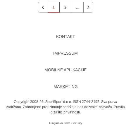
1
2
...
Previous
Next
KONTAKT
IMPRESSUM
MOBILNE APLIKACIJE
MARKETING
Copyright 2008-26. SportSport d.o.o. ISSN 2744-2195. Sva prava
zadržana. Zabranjeno preuzimanje sadržaja bez dozvole izdavača.
Pravila
o zaštiti privatnosti.
Osigurava
Sikra Security