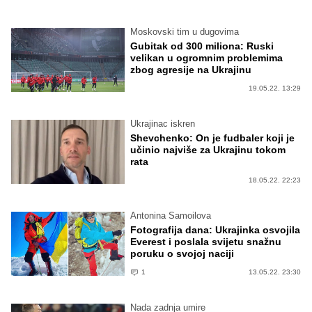
Moskovski tim u dugovima
Gubitak od 300 miliona: Ruski
velikan u ogromnim problemima
zbog agresije na Ukrajinu
19.05.22. 13:29
Ukrajinac iskren
Shevchenko: On je fudbaler koji je
učinio najviše za Ukrajinu tokom
rata
18.05.22. 22:23
Antonina Samoilova
Fotografija dana: Ukrajinka osvojila
Everest i poslala svijetu snažnu
poruku o svojoj naciji
1
13.05.22. 23:30
Nada zadnja umire