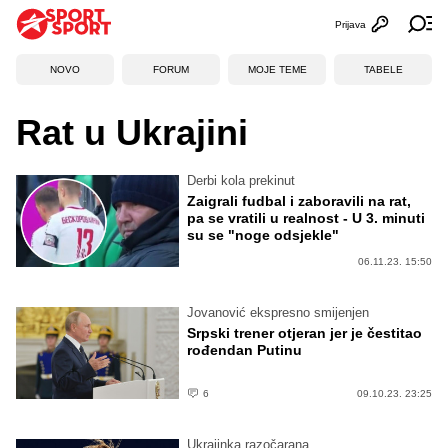
Prijava
Otvori profi
Ot
NOVO
FORUM
MOJE TEME
TABELE
Rat u Ukrajini
Derbi kola prekinut
Zaigrali fudbal i zaboravili na rat,
pa se vratili u realnost - U 3. minuti
su se "noge odsjekle"
06.11.23. 15:50
Jovanović ekspresno smijenjen
Srpski trener otjeran jer je čestitao
rođendan Putinu
6
09.10.23. 23:25
Ukrajinka razočarana