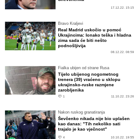
17.12.22. 15:15
Bravo Kraljevi
Real Madrid uskočio u pomoć
Ukrajincima: Ionako teška i hladna
zima sada će biti nešto
podnošljivija
08.12.22. 08:59
Fialka ubijen od strane Rusa
Tijelo ubijenog nogometnog
trenera (39) vraćeno u sklopu
ukrajinsko-ruske razmjene
zarobljenika
1
11.10.22. 23:26
Nakon ruskog granatiranja
Ševčenko nikada nije bio uplašen
kao danas: "Tih nekoliko sati
trajalo je kao vječnost"
4
10.10.22. 19:55