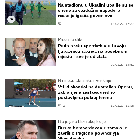
Na stadionu u Ukrajini upalile su se
sirene za vazdužne napade, a
reakcija igrača govori sve
1
18.03.23. 17:37
Procurile slike
Putin bivšu sportistkinju i svoju
ljubavnicu sakriva na posebnom
mjestu - sve je od zlata
09.03.23. 14:51
Na meču Ukrajinke i Ruskinje
Veliki skandal na Australian Openu,
zabranjena zastava uredno
postavljena pokraj terena
2
16.01.23. 15:58
Bio je jako blizu eksplozije
Rusko bombardovanje zamalo je
završilo tragično po Andriyja
Shevchenka