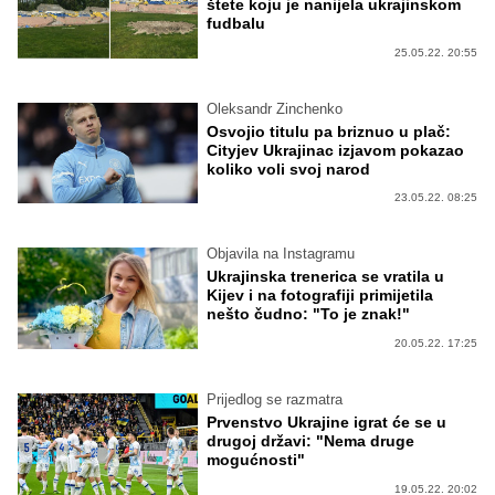
štete koju je nanijela ukrajinskom
fudbalu
25.05.22. 20:55
Oleksandr Zinchenko
Osvojio titulu pa briznuo u plač:
Cityjev Ukrajinac izjavom pokazao
koliko voli svoj narod
23.05.22. 08:25
Objavila na Instagramu
Ukrajinska trenerica se vratila u
Kijev i na fotografiji primijetila
nešto čudno: "To je znak!"
20.05.22. 17:25
Prijedlog se razmatra
Prvenstvo Ukrajine igrat će se u
drugoj državi: "Nema druge
mogućnosti"
19.05.22. 20:02