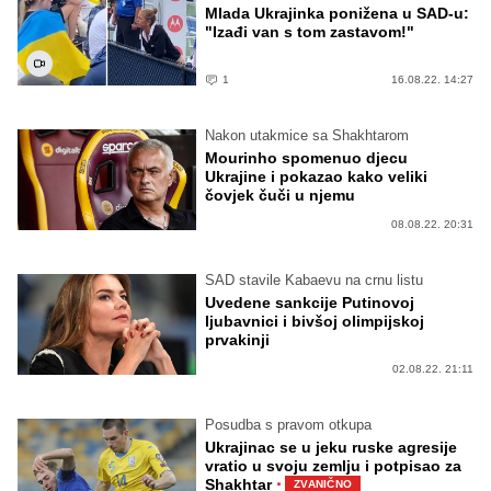
Mlada Ukrajinka ponižena u SAD-u:
"Izađi van s tom zastavom!"
1
16.08.22. 14:27
Nakon utakmice sa Shakhtarom
Mourinho spomenuo djecu
Ukrajine i pokazao kako veliki
čovjek čuči u njemu
08.08.22. 20:31
SAD stavile Kabaevu na crnu listu
Uvedene sankcije Putinovoj
ljubavnici i bivšoj olimpijskoj
prvakinji
02.08.22. 21:11
Posudba s pravom otkupa
Ukrajinac se u jeku ruske agresije
vratio u svoju zemlju i potpisao za
·
Shakhtar
ZVANIČNO