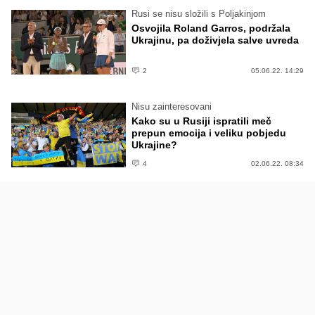
Rusi se nisu složili s Poljakinjom
Osvojila Roland Garros, podržala
Ukrajinu, pa doživjela salve uvreda
2
05.06.22. 14:29
Nisu zainteresovani
Kako su u Rusiji ispratili meč
prepun emocija i veliku pobjedu
Ukrajine?
4
02.06.22. 08:34