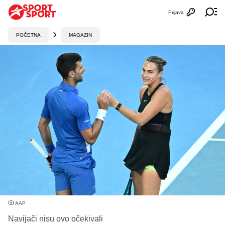
Prijava
Otvori profi
Ot
POČETNA
MAGAZIN
AAP
Navijači nisu ovo očekivali