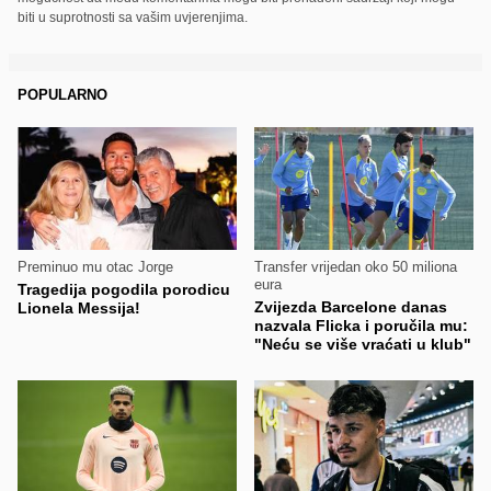
biti u suprotnosti sa vašim uvjerenjima.
POPULARNO
Preminuo mu otac Jorge
Transfer vrijedan oko 50 miliona
eura
Tragedija pogodila porodicu
Zvijezda Barcelone danas
Lionela Messija!
nazvala Flicka i poručila mu:
"Neću se više vraćati u klub"