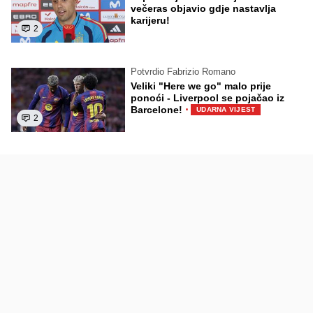
večeras objavio gdje nastavlja
karijeru!
2
Potvrdio Fabrizio Romano
Veliki "Here we go" malo prije
ponoći - Liverpool se pojačao iz
·
Barcelone!
UDARNA VIJEST
2