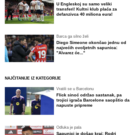
U Engleskoj su samo veliki
transferi! Kultni klub plaća za
defanzivca 40 miliona eura!
Barca ga silno želi
Diego Simeone okončao jednu od
najvećih ovoljetnih sapunica:
"Alvarez će..."
NAJČITANIJE IZ KATEGORIJE
Vratili se u Barcelonu
Flick sinoć održao sastanak, pa
trojici igrača Barcelone saopštio da
napuste pripreme
Odluka je pala
Sapunici je došao kraj: Rodri