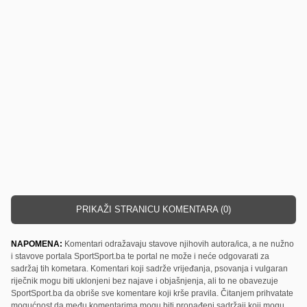
PRIKAŽI STRANICU KOMENTARA (0)
NAPOMENA:
Komentari odražavaju stavove njihovih autora/ica, a ne nužno
i stavove portala SportSport.ba te portal ne može i neće odgovarati za
sadržaj tih kometara. Komentari koji sadrže vrijeđanja, psovanja i vulgaran
riječnik mogu biti uklonjeni bez najave i objašnjenja, ali to ne obavezuje
SportSport.ba da obriše sve komentare koji krše pravila. Čitanjem prihvatate
mogućnost da među komentarima mogu biti pronađeni sadržaji koji mogu