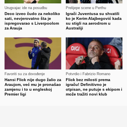
Urugvajac ide na posudbu
Prelijepe scene u Perthu
Deco izveo čudo za nekoliko
Igrači Juventusa su shvatili
sati, nevjerovatno šta je
ko je Kerim Alajbegović kada
ispregovarao s Liverpoolom
su stigli na aerodrom u
za Arauja
Australiji
Favoriti su za dovođenje
Potvrdio i Fabrizio Romano
Hansi Flick nije dugo žalio za
Flick bez milosti prema
Araujom, već mu je pronašao
igraču! Definitivno je
zamjenu i to u engleskoj
otpisan, ne putuje s ekipom i
Premier ligi
može tražiti novi klub