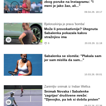
zbog poruke na Instagramu: "I
meni je jako žao, ali..."
09.04.26. 18:17
Bjeloruskinja je prava 'bomba'
Može li provokativnije? Utegnuta
Sabalenka pokazala kakvu
stražnjicu ima
6
20.03.26. 11:18
Sabalenka se slomila: "Plakala sam
jer sam mislila da sam..."
10.03.26. 00:01
Zanimljiv snimak iz Indian Wellsa
Snimak Novaka i Sabalenke
'zagrijao' društvene mreže:
"Djevojko, pa tek si dobila prsten"
09.03.26. 07:38