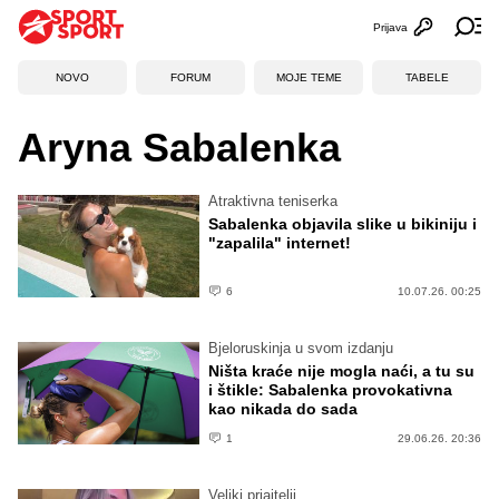
Prijava
Otvori profi
Ot
NOVO
FORUM
MOJE TEME
TABELE
Aryna Sabalenka
Atraktivna teniserka
Sabalenka objavila slike u bikiniju i
"zapalila" internet!
6
10.07.26. 00:25
Bjeloruskinja u svom izdanju
Ništa kraće nije mogla naći, a tu su
i štikle: Sabalenka provokativna
kao nikada do sada
1
29.06.26. 20:36
Veliki priajtelji