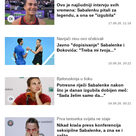
Ovo je najčudniji intervju svih
vremena: Sabalenku pitali za
legendu, a ona se "izgubila"
17.06.26. 21:16
Navijači nisu ovo očekivali
Javno "dopisivanje" Sabalenke i
Đokovića: "Treba mi tvoja..."
10.06.26. 20:22
Bjeloruskinja u šoku
Potresne riječi Sabalenke nakon
što je danas izgubila dobijen meč:
"Sada želim samo da..."
04.06.26. 00:21
Prva teniserka svijeta ne staje
Nikad kraća press konferencija
seksipilne Sabalenke, a zna se i
zašto