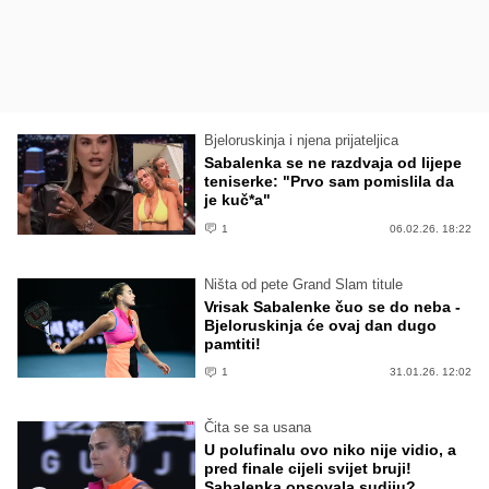
Bjeloruskinja i njena prijateljica
Sabalenka se ne razdvaja od lijepe
teniserke: "Prvo sam pomislila da
je kuč*a"
1
06.02.26. 18:22
Ništa od pete Grand Slam titule
Vrisak Sabalenke čuo se do neba -
Bjeloruskinja će ovaj dan dugo
pamtiti!
1
31.01.26. 12:02
Čita se sa usana
U polufinalu ovo niko nije vidio, a
pred finale cijeli svijet bruji!
Sabalenka opsovala sudiju?