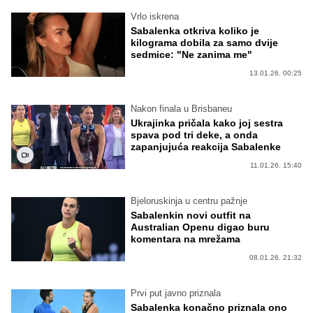
Vrlo iskrena
Sabalenka otkriva koliko je
kilograma dobila za samo dvije
sedmice: "Ne zanima me"
13.01.26. 00:25
Nakon finala u Brisbaneu
Ukrajinka pričala kako joj sestra
spava pod tri deke, a onda
zapanjujuća reakcija Sabalenke
11.01.26. 15:40
Bjeloruskinja u centru pažnje
Sabalenkin novi outfit na
Australian Openu digao buru
komentara na mrežama
08.01.26. 21:32
Prvi put javno priznala
Sabalenka konačno priznala ono