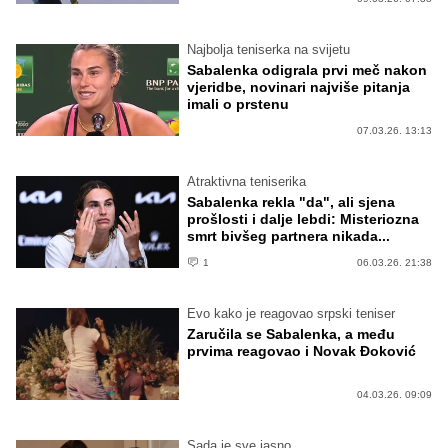
Najbolja teniserka na svijetu
Sabalenka odigrala prvi meč nakon
vjeridbe, novinari najviše pitanja
imali o prstenu
07.03.26. 13:13
Atraktivna teniserika
Sabalenka rekla "da", ali sjena
prošlosti i dalje lebdi: Misteriozna
smrt bivšeg partnera nikada...
1
06.03.26. 21:38
Evo kako je reagovao srpski teniser
Zaručila se Sabalenka, a među
prvima reagovao i Novak Đoković
04.03.26. 09:09
Sada je sve jasno