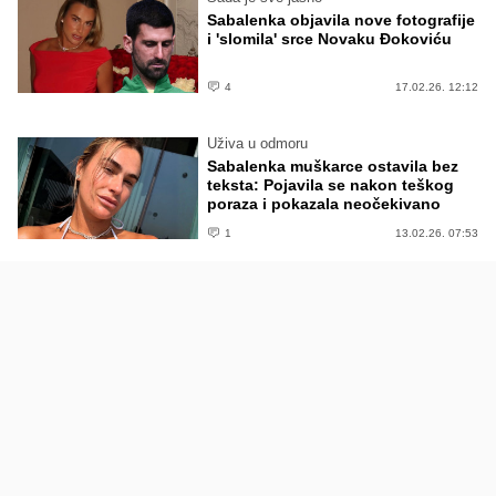
Sabalenka objavila nove fotografije
i 'slomila' srce Novaku Đokoviću
4
17.02.26. 12:12
Uživa u odmoru
Sabalenka muškarce ostavila bez
teksta: Pojavila se nakon teškog
poraza i pokazala neočekivano
1
13.02.26. 07:53