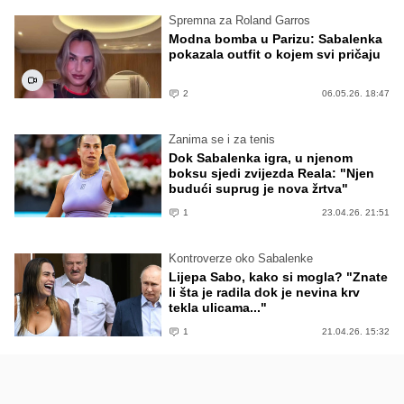
Spremna za Roland Garros
Modna bomba u Parizu: Sabalenka
pokazala outfit o kojem svi pričaju
2
06.05.26. 18:47
Zanima se i za tenis
Dok Sabalenka igra, u njenom
boksu sjedi zvijezda Reala: "Njen
budući suprug je nova žrtva"
1
23.04.26. 21:51
Kontroverze oko Sabalenke
Lijepa Sabo, kako si mogla? "Znate
li šta je radila dok je nevina krv
tekla ulicama..."
1
21.04.26. 15:32