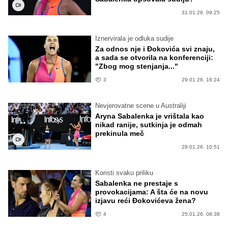
31.01.26. 09:25
Iznervirala je odluka sudije
Za odnos nje i Đokovića svi znaju,
a sada se otvorila na konferenciji:
"Zbog mog stenjanja..."
3
29.01.26. 16:24
Nevjerovatne scene u Australiji
Aryna Sabalenka je vrištala kao
nikad ranije, sutkinja je odmah
prekinula meč
29.01.26. 10:51
Koristi svaku priliku
Sabalenka ne prestaje s
provokacijama: A šta će na novu
izjavu reći Đokovićeva žena?
4
25.01.26. 08:38