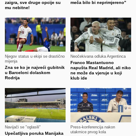
zaigra, sve druge opcije su
meča bilo bi neprimjereno"
mu nebitne!
Njegov status u ekipi se drastično
Neočekivana odluka Argentinca
mijenja
Franco Mastantuono
Zna se ko je najveći gubitnik
napušta Real Madrid, ali niko
u Barceloni dolaskom
ne može da vjeruje u koji
Rodrija
klub ide
Navijači se "oglasili"
Press-konferencija nakon
utakmice prvog kola
Upečatljiva poruka Manijaka