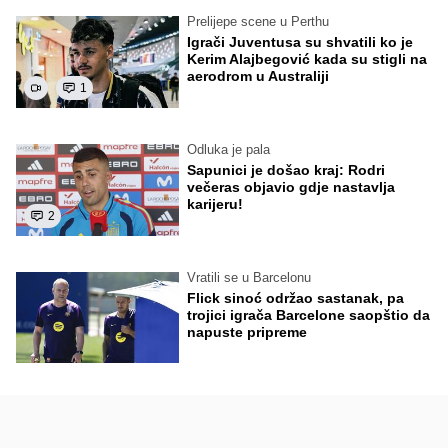
Prelijepe scene u Perthu
Igrači Juventusa su shvatili ko je
Kerim Alajbegović kada su stigli na
aerodrom u Australiji
1
Odluka je pala
Sapunici je došao kraj: Rodri
večeras objavio gdje nastavlja
karijeru!
2
Vratili se u Barcelonu
Flick sinoć održao sastanak, pa
trojici igrača Barcelone saopštio da
napuste pripreme