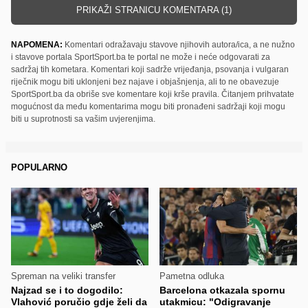
PRIKAŽI STRANICU KOMENTARA (1)
NAPOMENA:
Komentari odražavaju stavove njihovih autora/ica, a ne nužno
i stavove portala SportSport.ba te portal ne može i neće odgovarati za
sadržaj tih kometara. Komentari koji sadrže vrijeđanja, psovanja i vulgaran
riječnik mogu biti uklonjeni bez najave i objašnjenja, ali to ne obavezuje
SportSport.ba da obriše sve komentare koji krše pravila. Čitanjem prihvatate
mogućnost da među komentarima mogu biti pronađeni sadržaji koji mogu
biti u suprotnosti sa vašim uvjerenjima.
POPULARNO
Spreman na veliki transfer
Pametna odluka
Najzad se i to dogodilo:
Barcelona otkazala spornu
Vlahović poručio gdje želi da
utakmicu: "Odigravanje