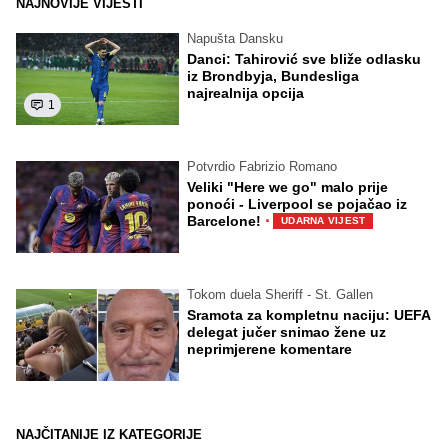
NAJNOVIJE VIJESTI
Napušta Dansku
Danci: Tahirović sve bliže odlasku
iz Brondbyja, Bundesliga
najrealnija opcija
1
Potvrdio Fabrizio Romano
Veliki "Here we go" malo prije
ponoći - Liverpool se pojačao iz
·
Barcelone!
UDARNA VIJEST
Tokom duela Sheriff - St. Gallen
Sramota za kompletnu naciju: UEFA
delegat jučer snimao žene uz
neprimjerene komentare
NAJČITANIJE IZ KATEGORIJE