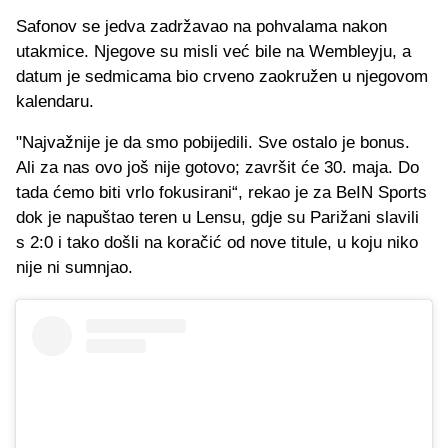
Safonov se jedva zadržavao na pohvalama nakon
utakmice. Njegove su misli već bile na Wembleyju, a
datum je sedmicama bio crveno zaokružen u njegovom
kalendaru.
"Najvažnije je da smo pobijedili. Sve ostalo je bonus.
Ali za nas ovo još nije gotovo; završit će 30. maja. Do
tada ćemo biti vrlo fokusirani“, rekao je za BeIN Sports
dok je napuštao teren u Lensu, gdje su Parižani slavili
s 2:0 i tako došli na koračić od nove titule, u koju niko
nije ni sumnjao.