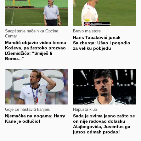
Saopštenje načelnika Općine
Bravo majstore
Centar
Haris Tabaković junak
Mandić objavio video terena
Salzburga: Ušao i pogodio
Koševa, pa žestoko prozvao
za veliku pobjedu
Džemidžića: "Smiješ li
Borcu..."
Gdje će nastaviti karijeru
Napušta klub
Njemačka na nogama: Harry
Sada je svima jasno zašto se
Kane je odlučio!
on nije radovao dolasku
Alajbegovića, Juventus ga
jutros odmah prodao!