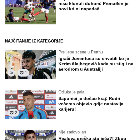
nisu klonuli duhom: Pronađen je
novi krilni napadač
NAJČITANIJE IZ KATEGORIJE
Prelijepe scene u Perthu
Igrači Juventusa su shvatili ko je
Kerim Alajbegović kada su stigli na
aerodrom u Australiji
1
Odluka je pala
Sapunici je došao kraj: Rodri
večeras objavio gdje nastavlja
karijeru!
2
Nije zadovoljan
Realova greška stoljeća?! Zbog