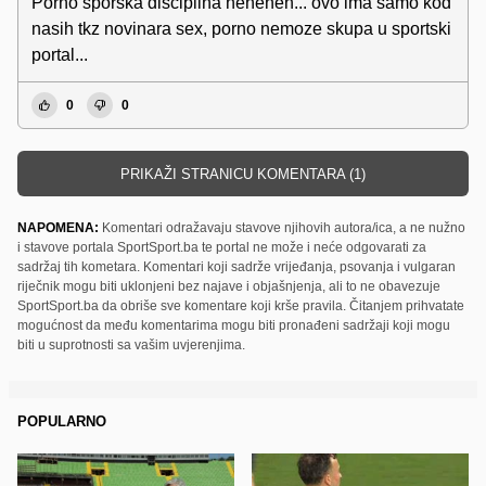
Porno sporska disciplina heheheh... ovo ima samo kod
nasih tkz novinara sex, porno nemoze skupa u sportski
portal...
0
0
PRIKAŽI STRANICU KOMENTARA (1)
NAPOMENA:
Komentari odražavaju stavove njihovih autora/ica, a ne nužno
i stavove portala SportSport.ba te portal ne može i neće odgovarati za
sadržaj tih kometara. Komentari koji sadrže vrijeđanja, psovanja i vulgaran
riječnik mogu biti uklonjeni bez najave i objašnjenja, ali to ne obavezuje
SportSport.ba da obriše sve komentare koji krše pravila. Čitanjem prihvatate
mogućnost da među komentarima mogu biti pronađeni sadržaji koji mogu
biti u suprotnosti sa vašim uvjerenjima.
POPULARNO