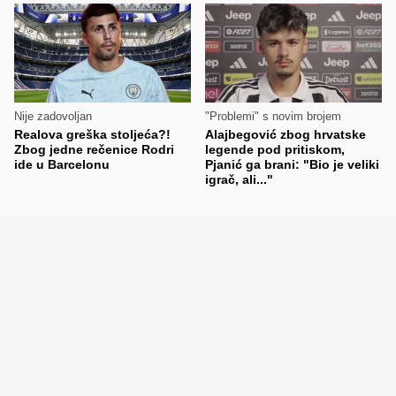
Nije zadovoljan
"Problemi" s novim brojem
Realova greška stoljeća?!
Alajbegović zbog hrvatske
Zbog jedne rečenice Rodri
legende pod pritiskom,
ide u Barcelonu
Pjanić ga brani: "Bio je veliki
igrač, ali..."