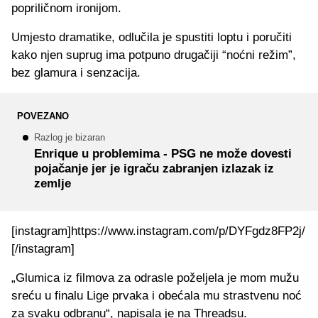
popriličnom ironijom.
Umjesto dramatike, odlučila je spustiti loptu i poručiti
kako njen suprug ima potpuno drugačiji “noćni režim”,
bez glamura i senzacija.
POVEZANO
Razlog je bizaran
Enrique u problemima - PSG ne može dovesti
pojačanje jer je igraču zabranjen izlazak iz
zemlje
[instagram]https://www.instagram.com/p/DYFgdz8FP2j/
[/instagram]
„Glumica iz filmova za odrasle poželjela je mom mužu
sreću u finalu Lige prvaka i obećala mu strastvenu noć
za svaku odbranu“, napisala je na Threadsu.