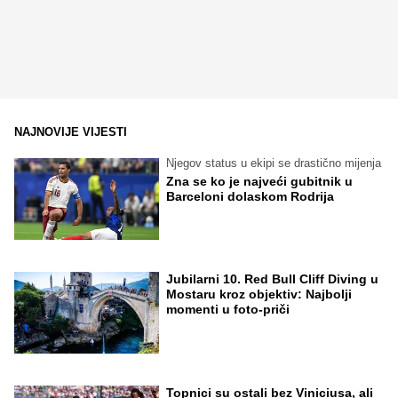
NAJNOVIJE VIJESTI
Njegov status u ekipi se drastično mijenja
Zna se ko je najveći gubitnik u
Barceloni dolaskom Rodrija
Jubilarni 10. Red Bull Cliff Diving u
Mostaru kroz objektiv: Najbolji
momenti u foto-priči
Topnici su ostali bez Viniciusa, ali