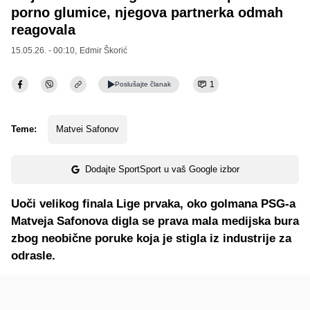
porno glumice, njegova partnerka odmah
reagovala
15.05.26. - 00:10,
Edmir Škorić
1
Poslušajte
članak
Teme:
Matvei Safonov
Dodajte SportSport u vaš Google izbor
Uoči velikog finala Lige prvaka, oko golmana PSG-a
Matveja Safonova digla se prava mala medijska bura
zbog neobične poruke koja je stigla iz industrije za
odrasle.