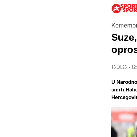
Komemorac
Suze,
opros
13.10.25. - 12
U Narodno
smrti Hali
Hercegovin