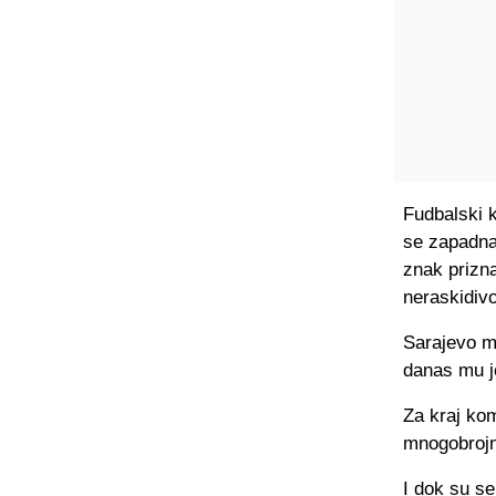
Fudbalski k
se zapadna
znak prizna
neraskidivo
Sarajevo mu
danas mu j
Za kraj ko
mnogobrojni
I dok su se