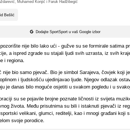
arević, Muhamed Konjić i Faruk Hadžibegić
id Bešlić
Dodajte SportSport u vaš Google izbor
ozorište nije bilo lako ući - gužve su se formirale satima pr
e, a ispred zgrade su stajali ljudi svih uzrasta, iz svih kra
 i regiona.
ć nije bio samo pjevač. Bio je simbol Sarajeva, čovjek koji j
plinom i ljudskošću ujedinjavao ljude. Njegov odlazak ostav
ju je danas bilo moguće osjetiti u svakom pogledu i u svakoj
ciji su se pojavile brojne poznate ličnosti iz svijeta muzik
avnog života. Među prisutnima su bili i istaknuti pjevači iz reg
sportski velikani, glumci, reditelji, kao i mnogi građani koji 
jelom svoje porodice.