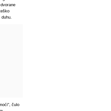
i dvorane
 teško
m duhu.
moći", čulo
om.