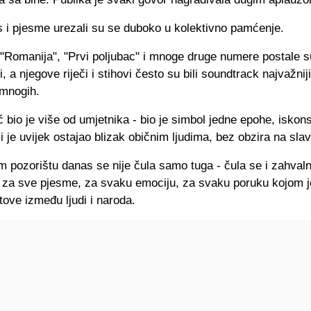
s i pjesme urezali su se duboko u kolektivno pamćenje.
 "Romanija", "Prvi poljubac" i mnoge druge numere postale s
i, a njegove riječi i stihovi često su bili soundtrack najvažnij
 mnogih.
ć bio je više od umjetnika - bio je simbol jedne epohe, iskons
ji je uvijek ostajao blizak običnim ljudima, bez obzira na slav
 pozorištu danas se nije čula samo tuga - čula se i zahvaln
 za sve pjesme, za svaku emociju, za svaku poruku kojom 
ove između ljudi i naroda.