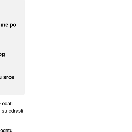
bine po
og
u srce
 odati
i su odrasli
bogatu