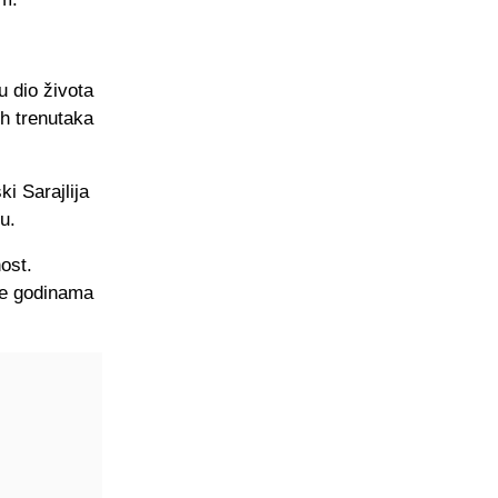
u dio života
ih trenutaka
ki Sarajlija
u.
ost.
je godinama