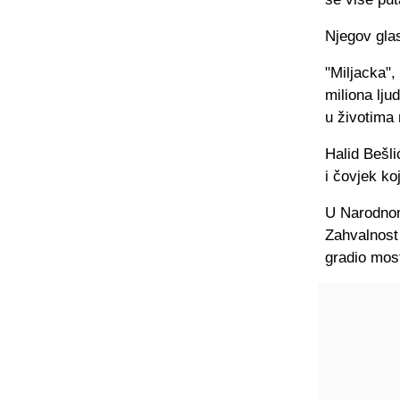
Njegov gla
"Miljacka",
miliona ljud
u životima
Halid Bešli
i čovjek ko
U Narodnom
Zahvalnost
gradio most