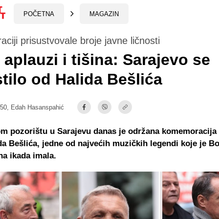
POČETNA
MAGAZIN
iji prisustvovale broje javne ličnosti
 aplauzi i tišina: Sarajevo se
tilo od Halida Bešlića
:50,
Edah Hasanspahić
m pozorištu u Sarajevu danas je održana komemoracij
da Bešlića, jedne od najvećih muzičkih legendi koje je Bo
a ikada imala.