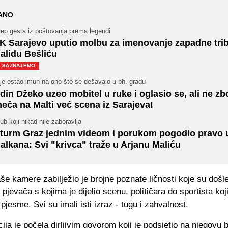
ANO
jep gesta iz poštovanja prema legendi
K Sarajevo uputio molbu za imenovanje zapadne tri
alidu Bešliću
SAZNAJEMO
je ostao imun na ono što se dešavalo u bh. gradu
din Džeko uzeo mobitel u ruke i oglasio se, ali ne zb
eča na Malti već scena iz Sarajeva!
ub koji nikad nije zaboravlja
turm Graz jednim videom i porukom pogodio pravo 
alkana: Svi "krivca" traže u Arjanu Maliću
še kamere zabilježio je brojne poznate ličnosti koje su došle
 pjevača s kojima je dijelio scenu, političara do sportista koj
pjesme. Svi su imali isti izraz - tugu i zahvalnost.
a je počela dirljivim govorom koji je podsjetio na njegovu 