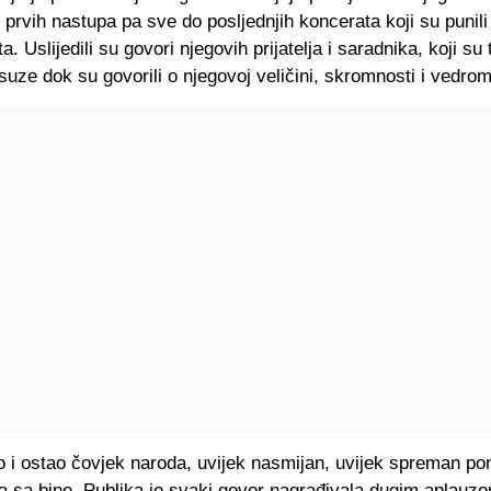
d prvih nastupa pa sve do posljednjih koncerata koji su punil
a. Uslijedili su govori njegovih prijatelja i saradnika, koji su
suze dok su govorili o njegovoj veličini, skromnosti i vedro
io i ostao čovjek naroda, uvijek nasmijan, uvijek spreman po
a sa bine. Publika je svaki govor nagrađivala dugim aplauz