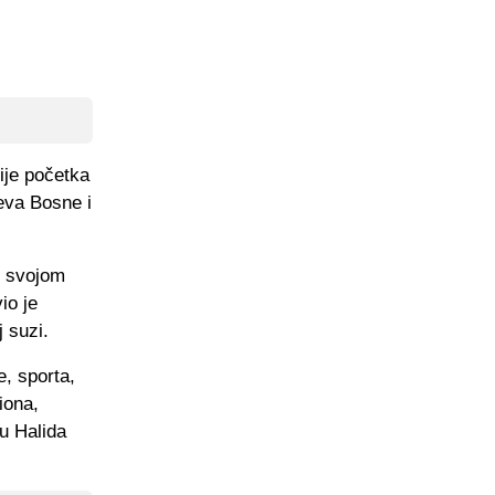
ije početka
jeva Bosne i
e svojom
io je
 suzi.
e, sporta,
iona,
su Halida