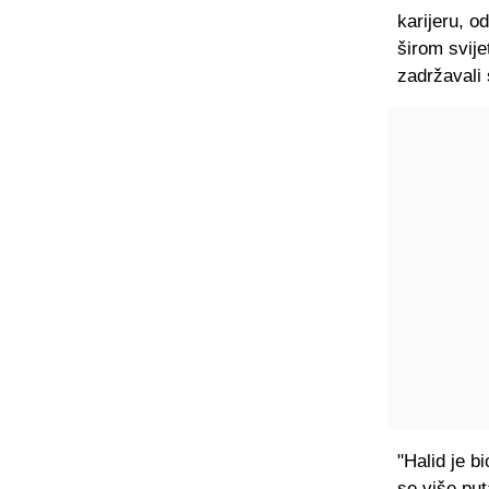
karijeru, o
širom svijet
zadržavali 
"Halid je b
se više put