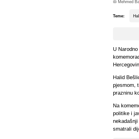
Mehmed Bažd
Teme:
Hal
U Narodno p
komemoracij
Hercegovine
Halid Bešli
pjesmom, to
prazninu ko
Na komemora
politike i j
nekadašnji 
smatrali di