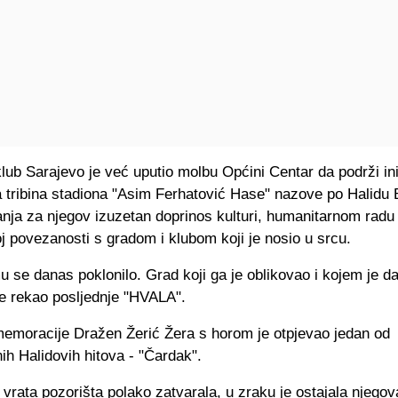
lub Sarajevo je već uputio molbu Općini Centar da podrži ini
 tribina stadiona "Asim Ferhatović Hase" nazove po Halidu B
nja za njegov izuzetan doprinos kulturi, humanitarnom radu 
j povezanosti s gradom i klubom koji je nosio u srcu.
 se danas poklonilo. Grad koji ga je oblikovao i kojem je da
e rekao posljednje "HVALA".
memoracije
Dražen Žerić Žera s horom je otpjevao jedan od
h Halidovih hitova - "Čardak".
 vrata pozorišta polako zatvarala, u zraku je ostajala njego