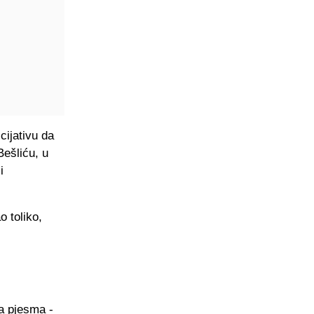
cijativu da
ešliću, u
i
o toliko,
va pjesma -