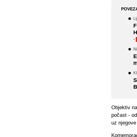
POVEZ
Li
F
H
·
Ni
E
m
Kl
S
B
Objektiv na
počast - od
uz njegove 
Komemoracij