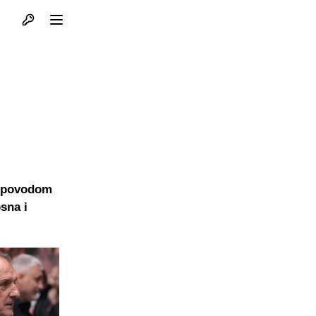
Otvori profil
Otvori meni
a povodom
sna i