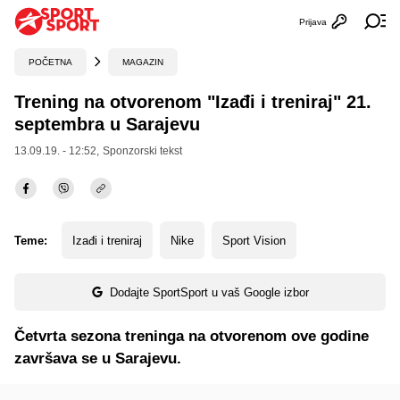
Prijava
Otvori profi
Ot
POČETNA
MAGAZIN
Trening na otvorenom "Izađi i treniraj" 21.
septembra u Sarajevu
13.09.19. - 12:52,
Sponzorski tekst
Teme:
Izađi i treniraj
Nike
Sport Vision
Dodajte SportSport u vaš Google izbor
Četvrta sezona treninga na otvorenom ove godine
završava se u Sarajevu.