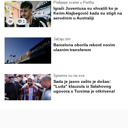
Prelijepe scene u Perthu
Igrači Juventusa su shvatili ko je
Kerim Alajbegović kada su stigli na
aerodrom u Australiji
1
Jačaju tim
Barcelona oborila rekord novim
ulaznim transferom
Spremni su na sve
Sada je jasno zašto je došao:
"Luda" klauzula iz Salahovog
ugovora s Turcima je otkrivena!