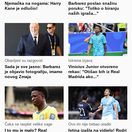
Njemačka na nogama: Harry
Barbarez poslao snažnu
Kane je odlučio!
poruku: "Toliko o biranju
naših igrača..."
Obavljeni su razgovori
Iskrena izjava
Sada je sve jasno: Barbarez
Vinicius Junior otvoreno
je objavio fotografiju, imamo
rekao: "Otišao bih iz Real
novog Zmaja
Madrida ako..."
Čeka se rasplet velike sage
Ovo im nije trebao uraditi
I to mu je malo? Real
Istina izašla na vidjelo! Rodri