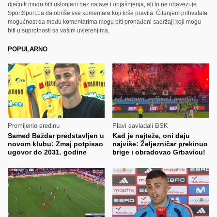
riječnik mogu biti uklonjeni bez najave i objašnjenja, ali to ne obavezuje
SportSport.ba da obriše sve komentare koji krše pravila. Čitanjem prihvatate
mogućnost da među komentarima mogu biti pronađeni sadržaji koji mogu
biti u suprotnosti sa vašim uvjerenjima.
POPULARNO
Promijenio sredinu
Plavi savladali BSK
Samed Baždar predstavljen u
Kad je najteže, oni daju
novom klubu: Zmaj potpisao
najviše: Željezničar prekinuo
ugovor do 2031. godine
brige i obradovao Grbavicu!