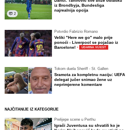
Danci: Tahirović sve bliže odlasku
iz Brondbyja, Bundesliga
najrealnija opcija
2
Potvrdio Fabrizio Romano
Veliki "Here we go" malo prije
ponoći - Liverpool se pojačao iz
·
Barcelone!
UDARNA VIJEST
Tokom duela Sheriff - St. Gallen
Sramota za kompletnu naciju: UEFA
delegat jučer snimao žene uz
neprimjerene komentare
NAJČITANIJE IZ KATEGORIJE
Prelijepe scene u Perthu
Igrači Juventusa su shvatili ko je