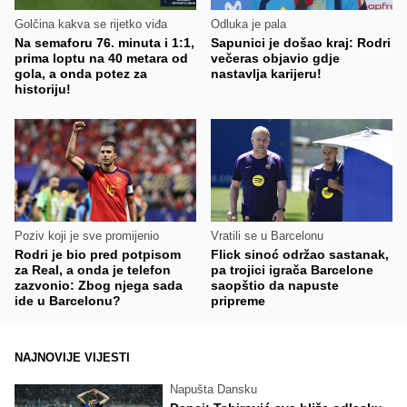
Golčina kakva se rijetko viđa
Odluka je pala
Na semaforu 76. minuta i 1:1,
Sapunici je došao kraj: Rodri
prima loptu na 40 metara od
večeras objavio gdje
gola, a onda potez za
nastavlja karijeru!
historiju!
Poziv koji je sve promijenio
Vratili se u Barcelonu
Rodri je bio pred potpisom
Flick sinoć održao sastanak,
za Real, a onda je telefon
pa trojici igrača Barcelone
zazvonio: Zbog njega sada
saopštio da napuste
ide u Barcelonu?
pripreme
NAJNOVIJE VIJESTI
Napušta Dansku