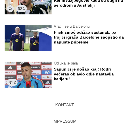
Kerim Alajbegović kada su stigli na
aerodrom u Australiji
1
Vratili se u Barcelonu
Flick sinoć održao sastanak, pa
trojici igrača Barcelone saopštio da
napuste pripreme
Odluka je pala
Sapunici je došao kraj: Rodri
večeras objavio gdje nastavlja
karijeru!
2
KONTAKT
IMPRESSUM