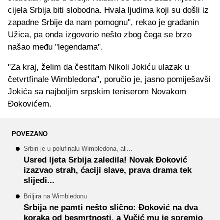
cijela Srbija biti slobodna. Hvala ljudima koji su došli iz
zapadne Srbije da nam pomognu", rekao je građanin
Užica, pa onda izgovorio nešto zbog čega se brzo
našao među "legendama".
"Za kraj, želim da čestitam Nikoli Jokiću ulazak u
četvrtfinale Wimbledona", poručio je, jasno pomiješavši
Jokića sa najboljim srpskim teniserom Novakom
Đokovićem.
POVEZANO
Srbin je u polufinalu Wimbledona, ali...
Usred ljeta Srbija zaledila! Novak Đoković
izazvao strah, ćaciji slave, prava drama tek
slijedi...
Briljira na Wimbledonu
Srbija ne pamti nešto slično: Đoković na dva
koraka od besmrtnosti, a Vučić mu je spremio