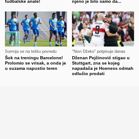
fudbalske anale!
njeno je bilo samo da...
Sumnja se na tešku povredu
"Novi Džeko" potpisuje danas
Šok na treningu Barcelone!
Dženan Pejčinović stigao u
Prolomio se vrisak, a onda je
Stuttgart, zna se kojeg
u suzama napustio teren
napadača je Hoeness odmah
odlučio prodati