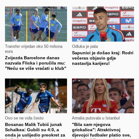
Transfer vrijedan oko 50 miliona
Odluka je pala
eura
Sapunici je došao kraj: Rodri
Zvijezda Barcelone danas
večeras objavio gdje
nazvala Flicka i poručila mu:
nastavlja karijeru!
"Neću se više vraćati u klub"
Ovo se ne viđa često
Amalia putovala u Istanbul
Bosanac Malik Tubić junak
"Bila sam njegova
Schalkea: Gubili su 4:0, a
grickalica": Atraktivnoj
onda je uslijedio preokret za
djevojci fudbaler platio sve,