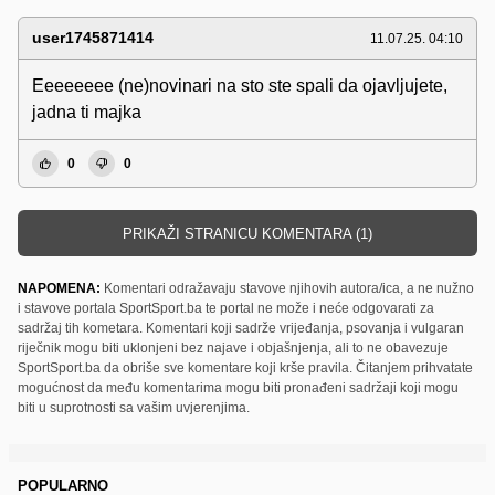
user1745871414
11.07.25. 04:10
Eeeeeeee (ne)novinari na sto ste spali da ojavljujete,
jadna ti majka
0
0
PRIKAŽI STRANICU KOMENTARA (1)
NAPOMENA:
Komentari odražavaju stavove njihovih autora/ica, a ne nužno
i stavove portala SportSport.ba te portal ne može i neće odgovarati za
sadržaj tih kometara. Komentari koji sadrže vrijeđanja, psovanja i vulgaran
riječnik mogu biti uklonjeni bez najave i objašnjenja, ali to ne obavezuje
SportSport.ba da obriše sve komentare koji krše pravila. Čitanjem prihvatate
mogućnost da među komentarima mogu biti pronađeni sadržaji koji mogu
biti u suprotnosti sa vašim uvjerenjima.
POPULARNO