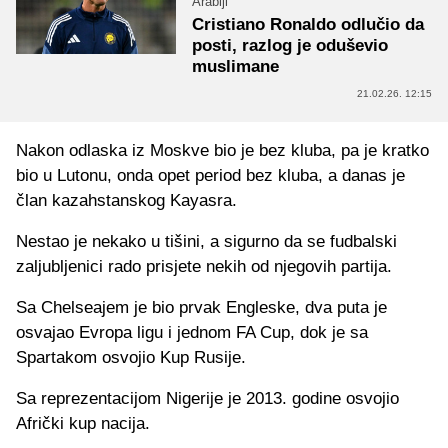
Arabiji
Cristiano Ronaldo odlučio da
posti, razlog je oduševio
muslimane
21.02.26. 12:15
Nakon odlaska iz Moskve bio je bez kluba, pa je kratko
bio u Lutonu, onda opet period bez kluba, a danas je
član kazahstanskog Kayasra.
Nestao je nekako u tišini, a sigurno da se fudbalski
zaljubljenici rado prisjete nekih od njegovih partija.
Sa Chelseajem je bio prvak Engleske, dva puta je
osvajao Evropa ligu i jednom FA Cup, dok je sa
Spartakom osvojio Kup Rusije.
Sa reprezentacijom Nigerije je 2013. godine osvojio
Afrički kup nacija.