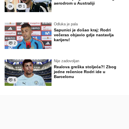
aerodrom u Australiji
1
Odluka je pala
Sapunici je došao kraj: Rodri
večeras objavio gdje nastavlja
karijeru!
2
Nije zadovoljan
Realova greška stoljeća?! Zbog
jedne rečenice Rodri ide u
Barcelonu
6