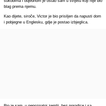
sukobima i odjednom je ostao sam u svijetu koji nije bio
blag prema njemu.
Kao dijete, siroče, Victor je bio prisiljen da napusti dom
i pobjegne u Englesku, gdje je postao izbjeglica.
Bio je sam, u nepoznatoj zemlji, bez porodice i sa