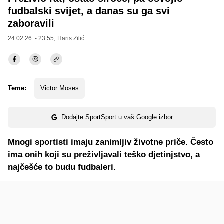
fudbalski svijet, a danas su ga svi
zaboravili
24.02.26. - 23:55,
Haris Zilić
Teme:
Victor Moses
Dodajte SportSport u vaš Google izbor
Mnogi sportisti imaju zanimljiv životne priče. Često
ima onih koji su preživljavali teško djetinjstvo, a
najčešće to budu fudbaleri.