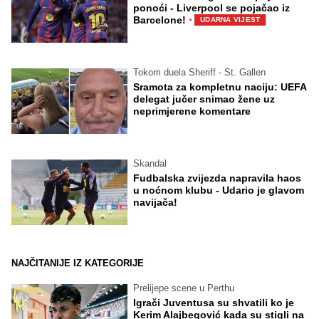
ponoći - Liverpool se pojačao iz
·
Barcelone!
UDARNA VIJEST
Tokom duela Sheriff - St. Gallen
Sramota za kompletnu naciju: UEFA
delegat jučer snimao žene uz
neprimjerene komentare
Skandal
Fudbalska zvijezda napravila haos
u noćnom klubu - Udario je glavom
navijača!
NAJČITANIJE IZ KATEGORIJE
Prelijepe scene u Perthu
Igrači Juventusa su shvatili ko je
Kerim Alajbegović kada su stigli na