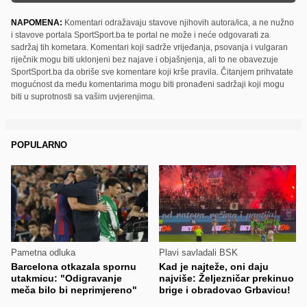
NAPOMENA:
Komentari odražavaju stavove njihovih autora/ica, a ne nužno
i stavove portala SportSport.ba te portal ne može i neće odgovarati za
sadržaj tih kometara. Komentari koji sadrže vrijeđanja, psovanja i vulgaran
riječnik mogu biti uklonjeni bez najave i objašnjenja, ali to ne obavezuje
SportSport.ba da obriše sve komentare koji krše pravila. Čitanjem prihvatate
mogućnost da među komentarima mogu biti pronađeni sadržaji koji mogu
biti u suprotnosti sa vašim uvjerenjima.
POPULARNO
Pametna odluka
Plavi savladali BSK
Barcelona otkazala spornu
Kad je najteže, oni daju
utakmicu: "Odigravanje
najviše: Željezničar prekinuo
meča bilo bi neprimjereno"
brige i obradovao Grbavicu!