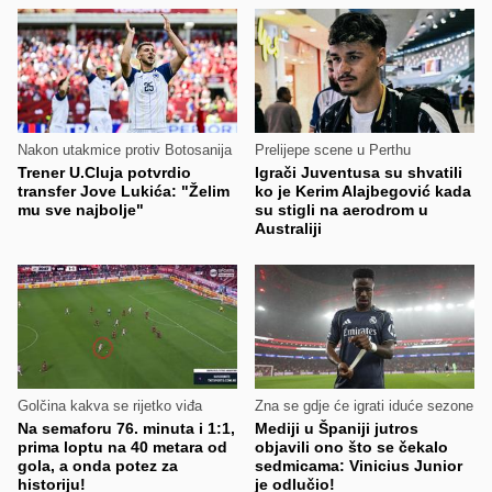
Nakon utakmice protiv Botosanija
Prelijepe scene u Perthu
Trener U.Cluja potvrdio
Igrači Juventusa su shvatili
transfer Jove Lukića: "Želim
ko je Kerim Alajbegović kada
mu sve najbolje"
su stigli na aerodrom u
Australiji
Golčina kakva se rijetko viđa
Zna se gdje će igrati iduće sezone
Na semaforu 76. minuta i 1:1,
Mediji u Španiji jutros
prima loptu na 40 metara od
objavili ono što se čekalo
gola, a onda potez za
sedmicama: Vinicius Junior
historiju!
je odlučio!