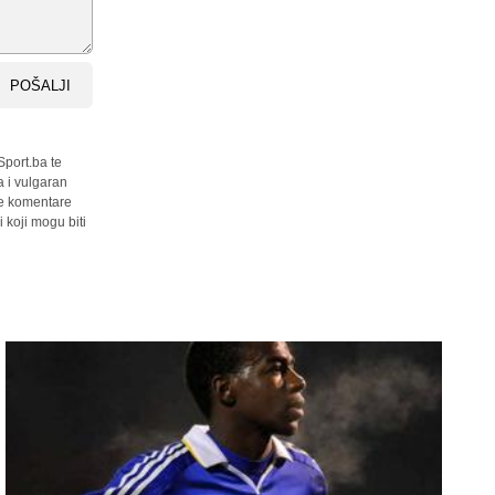
POŠALJI
Sport.ba te
a i vulgaran
sve komentare
 koji mogu biti