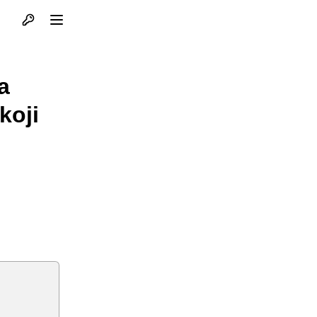
Otvori profil
Otvori meni
a
koji