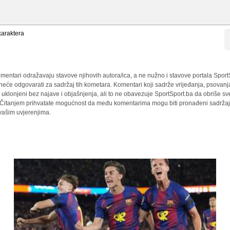
araktera
mentari odražavaju stavove njihovih autora/ica, a ne nužno i stavove portala Sport
 neće odgovarati za sadržaj tih kometara. Komentari koji sadrže vrijeđanja, psovanj
i uklonjeni bez najave i objašnjenja, ali to ne obavezuje SportSport.ba da obriše 
a. Čitanjem prihvatate mogućnost da među komentarima mogu biti pronađeni sadržaji
 vašim uvjerenjima.