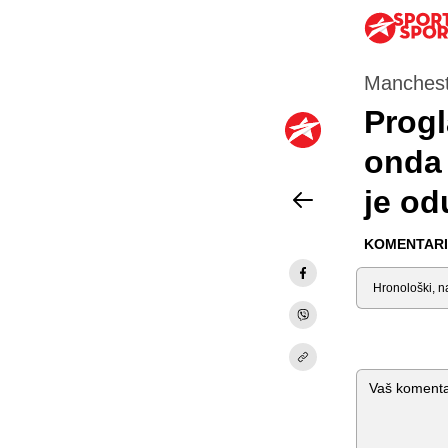
Mancheste
Progl
onda 
je od
KOMENTARI 
Sortiraj
Komentar