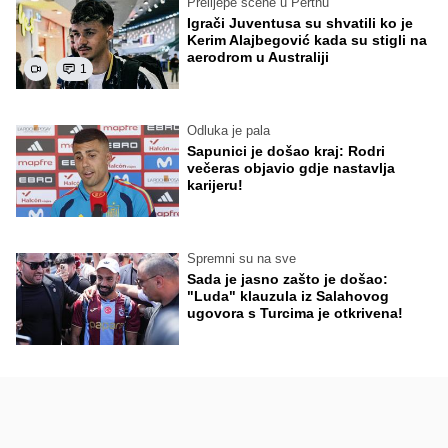
Prelijepe scene u Perthu
Igrači Juventusa su shvatili ko je
Kerim Alajbegović kada su stigli na
aerodrom u Australiji
1
Odluka je pala
Sapunici je došao kraj: Rodri
večeras objavio gdje nastavlja
karijeru!
Spremni su na sve
Sada je jasno zašto je došao:
"Luda" klauzula iz Salahovog
ugovora s Turcima je otkrivena!