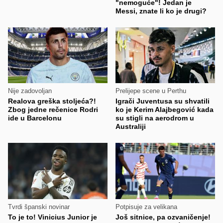
"nemoguće"! Jedan je
Messi, znate li ko je drugi?
Nije zadovoljan
Prelijepe scene u Perthu
Realova greška stoljeća?!
Igrači Juventusa su shvatili
Zbog jedne rečenice Rodri
ko je Kerim Alajbegović kada
ide u Barcelonu
su stigli na aerodrom u
Australiji
Tvrdi španski novinar
Potpisuje za velikana
To je to! Vinicius Junior je
Još sitnice, pa ozvaničenje!