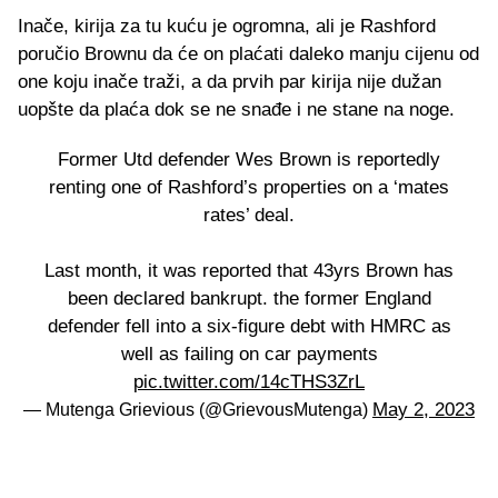
Inače, kirija za tu kuću je ogromna, ali je Rashford
poručio Brownu da će on plaćati daleko manju cijenu od
one koju inače traži, a da prvih par kirija nije dužan
uopšte da plaća dok se ne snađe i ne stane na noge.
Former Utd defender Wes Brown is reportedly
renting one of Rashford’s properties on a ‘mates
rates’ deal.
Last month, it was reported that 43yrs Brown has
been declared bankrupt. the former England
defender fell into a six-figure debt with HMRC as
well as failing on car payments
pic.twitter.com/14cTHS3ZrL
May 2, 2023
— Mutenga Grievious (@GrievousMutenga)