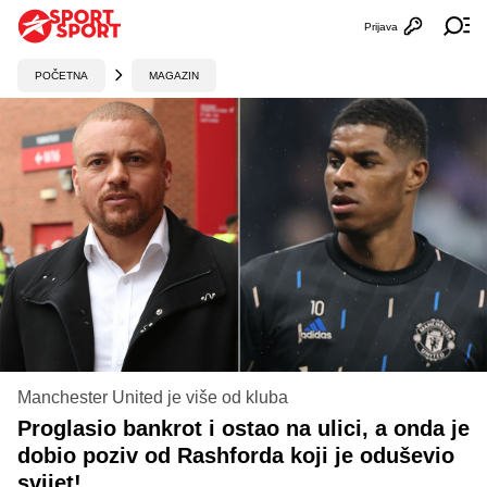
Prijava
Otvori profi
Ot
POČETNA
MAGAZIN
Manchester United je više od kluba
Proglasio bankrot i ostao na ulici, a onda je
dobio poziv od Rashforda koji je oduševio
svijet!