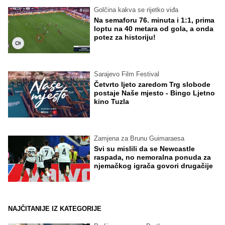
Golčina kakva se rijetko viđa
Na semaforu 76. minuta i 1:1, prima
loptu na 40 metara od gola, a onda
potez za historiju!
Sarajevo Film Festival
Četvrto ljeto zaredom Trg slobode
postaje Naše mjesto - Bingo Ljetno
kino Tuzla
Zamjena za Brunu Guimaraesa
Svi su mislili da se Newcastle
raspada, no nemoralna ponuda za
njemačkog igrača govori drugačije
NAJČITANIJE IZ KATEGORIJE