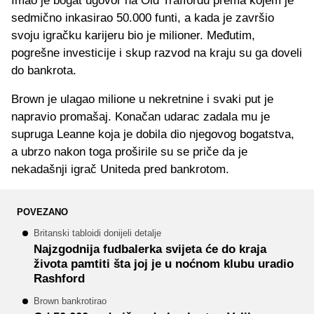
Imao je bogat ugovor na Old Traffordu prema kojem je
sedmično inkasirao 50.000 funti, a kada je završio
svoju igračku karijeru bio je milioner. Međutim,
pogrešne investicije i skup razvod na kraju su ga doveli
do bankrota.
Brown je ulagao milione u nekretnine i svaki put je
napravio promašaj. Konačan udarac zadala mu je
supruga Leanne koja je dobila dio njegovog bogatstva,
a ubrzo nakon toga proširile su se priče da je
nekadašnji igrač Uniteda pred bankrotom.
POVEZANO
Britanski tabloidi donijeli detalje
Najzgodnija fudbalerka svijeta će do kraja
života pamtiti šta joj je u noćnom klubu uradio
Rashford
Brown bankrotirao