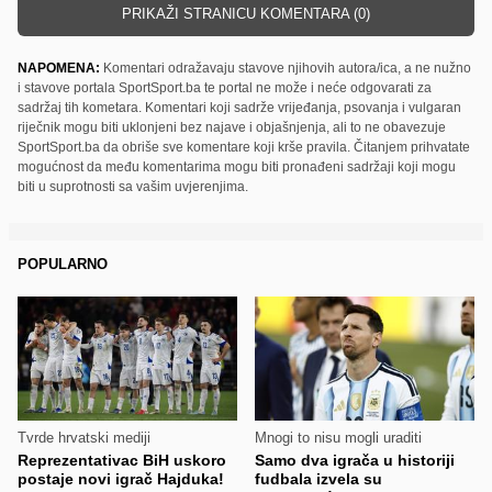
PRIKAŽI STRANICU KOMENTARA (0)
NAPOMENA:
Komentari odražavaju stavove njihovih autora/ica, a ne nužno
i stavove portala SportSport.ba te portal ne može i neće odgovarati za
sadržaj tih kometara. Komentari koji sadrže vrijeđanja, psovanja i vulgaran
riječnik mogu biti uklonjeni bez najave i objašnjenja, ali to ne obavezuje
SportSport.ba da obriše sve komentare koji krše pravila. Čitanjem prihvatate
mogućnost da među komentarima mogu biti pronađeni sadržaji koji mogu
biti u suprotnosti sa vašim uvjerenjima.
POPULARNO
Tvrde hrvatski mediji
Mnogi to nisu mogli uraditi
Reprezentativac BiH uskoro
Samo dva igrača u historiji
postaje novi igrač Hajduka!
fudbala izvela su