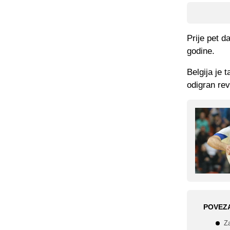
Prije pet d
godine.
Belgija je 
odigran rev
POVEZ
Z