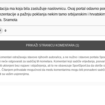
acija ma koja bila zaslužuje naslovnicu. Ovaj portal odavno po
ezentacije a pažnju poklanja nekim tamo srbijanskim i hrvatski
ma. Sramota
0
PRIKAŽI STRANICU KOMENTARA (1)
omentari odražavaju stavove njihovih autora/ica, a ne nužno i stavove portala Spor
i neće odgovarati za sadržaj tih kometara. Komentari koji sadrže vrijeđanja, psovan
iti uklonjeni bez najave i objašnjenja, ali to ne obavezuje SportSport.ba da obriše
la. Čitanjem prihvatate mogućnost da među komentarima mogu biti pronađeni sadrža
ti sa vašim uvjerenjima.