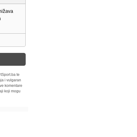
nižava
m
tSport.ba te
ja i vulgaran
 sve komentare
ji koji mogu