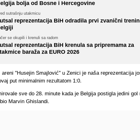
elgija bolja od Bosne i Hercegovine
red sutrašnju utakmicu
utsal reprezentacija BiH odradila prvi zvanični treni
elgiji
čer se okupili i krenuli sa radom
utsal reprezentacija BiH krenula sa pripremama za
takmice baraža za EURO 2026
areni "Husejin Smajlović" u Zenici je naša reprezentacija j
ovaj put minimalnim rezultatom 1:0.
rovale sve do 28. minute kada je Belgija postigla jedini gol
e bio Marvin Ghislandi.