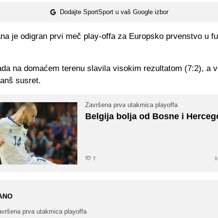
Dodajte SportSport u vaš Google izbor
ana je odigran prvi meč play-offa za Europsko prvenstvo u fu
tada na domaćem terenu slavila visokim rezultatom (7:2), a 
anš susret.
Završena prva utakmica playoffa
Belgija bolja od Bosne i Herceg
7
1
ANO
avršena prva utakmica playoffa