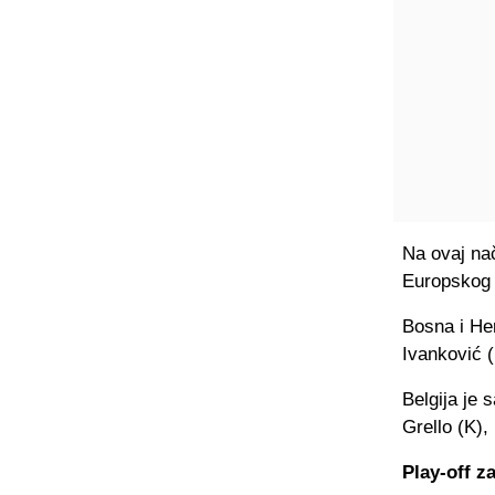
Na ovaj nač
Europskog 
Bosna i He
Ivanković 
Belgija je
Grello (K),
Play-off z