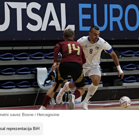
etni savez Bosne i Hercegovine
sal reprezentacija BiH