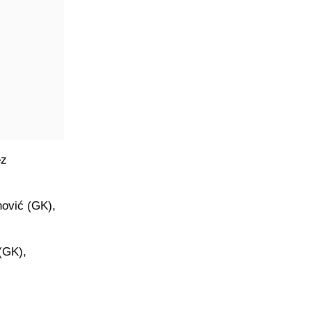
ez
nović (GK),
(GK),