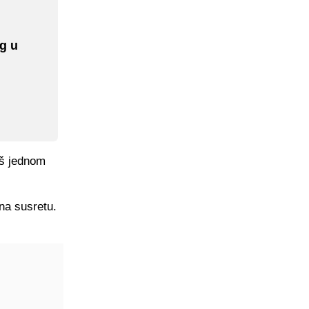
ng u
oš jednom
 na susretu.