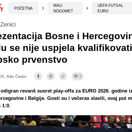
MALI
UEFA FUTSAL
POČETNA
NOGOMET
EURO
 Zenici
zentacija Bosne i Hercegovi
lu se nije uspjela kvalifikovat
psko prvenstvo
:31,
Adis Ćesko
1
 odigran revanš susret play-offa za EURO 2026. godine 
rcegovine i Belgije. Gosti su i večeras slavili, ovaj put
 1:0.