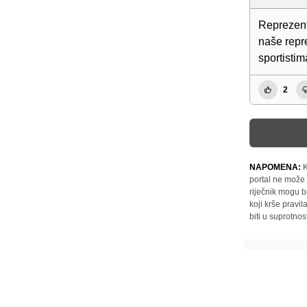
Reprezent
naše repr
sportisti
2
NAPOMENA:
K
portal ne može 
riječnik mogu b
koji krše pravi
biti u suprotnos