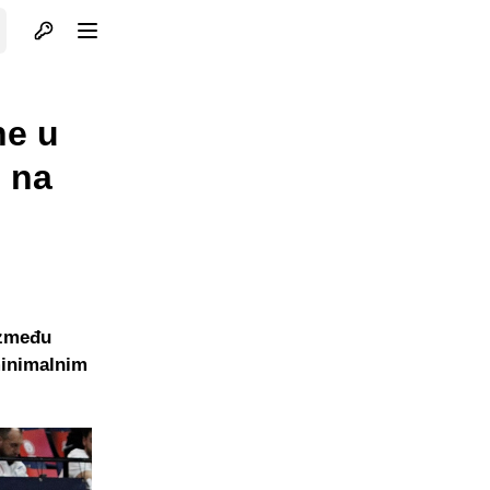
Otvori profil
Otvori meni
ne u
i na
između
 minimalnim