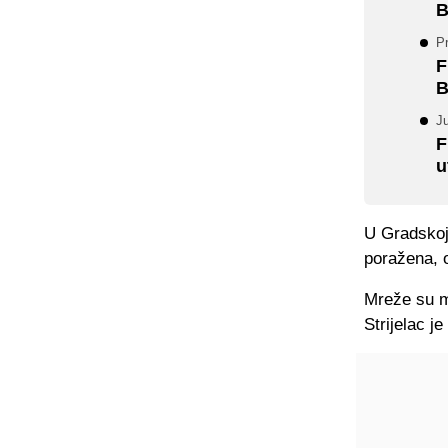
B
P
F
B
Ju
F
u
U Gradskoj 
poražena, 
Mreže su mi
Strijelac j