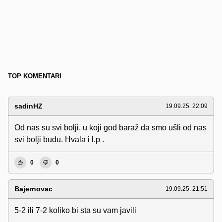
TOP KOMENTARI
sadinHZ
19.09.25. 22:09
Od nas su svi bolji, u koji god baraž da smo ušli od nas
svi bolji budu. Hvala i l.p .
0
0
Bajernovac
19.09.25. 21:51
5-2 ili 7-2 koliko bi sta su vam javili