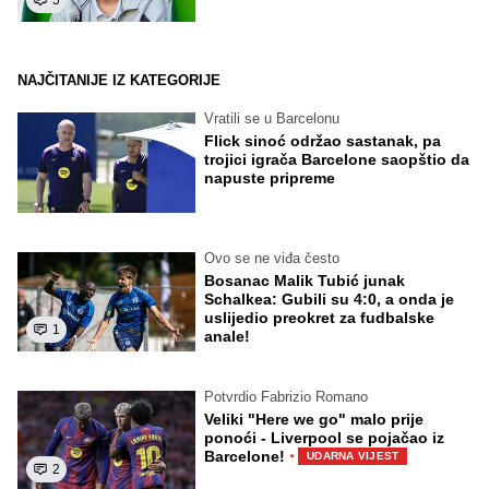
NAJČITANIJE IZ KATEGORIJE
Vratili se u Barcelonu
Flick sinoć održao sastanak, pa
trojici igrača Barcelone saopštio da
napuste pripreme
Ovo se ne viđa često
Bosanac Malik Tubić junak
Schalkea: Gubili su 4:0, a onda je
uslijedio preokret za fudbalske
1
anale!
Potvrdio Fabrizio Romano
Veliki "Here we go" malo prije
ponoći - Liverpool se pojačao iz
·
Barcelone!
UDARNA VIJEST
2