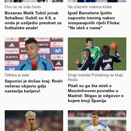
Ovo se ne viđa često
Na izlaznim vratima kluba
Bosanac Malik Tubić junak
Igrač Barcelone ljutito
Schalkea: Gubili su 4:0, a
napustio trening nakon
onda je uslijedio preokret za
srceparajućih riječi Flicka:
fudbalske anale!
"Ne ideš s nama"
Odluka je pala
Drugi mandat Posebnog na klupi
Reala
Sapunici je došao kraj: Rodri
Pitali su ga šta misli o
večeras objavio gdje
Mourinhovom povratku u
nastavlja karijeru!
Madrid: Stigao je odgovor o
kojem bruji Španija