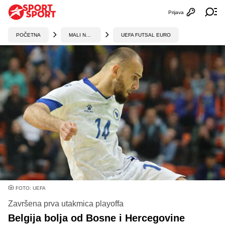
Prijava
Otvori profi
Ot
POČETNA
MALI NOGOMET
UEFA FUTSAL EURO
FOTO: UEFA
Završena prva utakmica playoffa
Belgija bolja od Bosne i Hercegovine