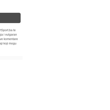
tSport.ba te
ja i vulgaran
 sve komentare
ji koji mogu