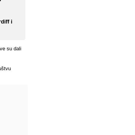
iff i
ve su dali
uštvu