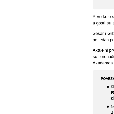
Prvo kolo 
a gosti su s
Sesar i Gr
po jedan po
Aktuelni p
su iznenađu
Akademca iz
POVEZ
Kl
B
d
N
J