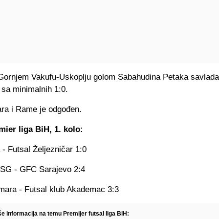
 Gornjem Vakufu-Uskoplju golom Sabahudina Petaka savlada
 sa minimalnih 1:0.
ra i Rame je odgođen.
mier liga BiH, 1. kolo:
- Futsal Željezničar 1:0
SG - GFC Sarajevo 2:4
ra - Futsal klub Akademac 3:3
še informacija na temu Premijer futsal liga BiH: