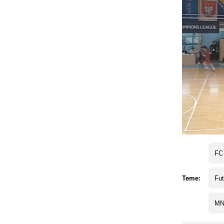
FC
Teme:
Fut
MN