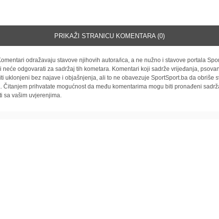
PRIKAŽI STRANICU KOMENTARA (0)
omentari odražavaju stavove njihovih autora/ica, a ne nužno i stavove portala Spor
i neće odgovarati za sadržaj tih kometara. Komentari koji sadrže vrijeđanja, psovan
iti uklonjeni bez najave i objašnjenja, ali to ne obavezuje SportSport.ba da obriše
la. Čitanjem prihvatate mogućnost da među komentarima mogu biti pronađeni sadrža
ti sa vašim uvjerenjima.