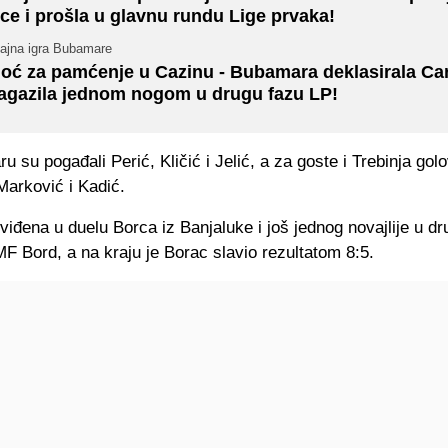
rce i prošla u glavnu rundu Lige prvaka!
jajna igra Bubamare
oć za pamćenje u Cazinu - Bubamara deklasirala Card
agazila jednom nogom u drugu fazu LP!
 su pogađali Perić, Kličić i Jelić, a za goste i Trebinja golo
Marković i Kadić.
 viđena u duelu Borca iz Banjaluke i još jednog novajlije u dr
MF Bord, a na kraju je Borac slavio rezultatom 8:5.