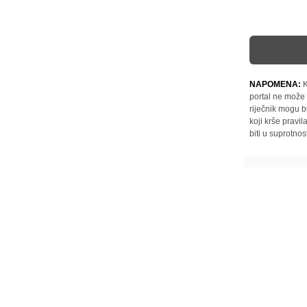
NAPOMENA:
K
portal ne može 
riječnik mogu b
koji krše pravi
biti u suprotnos