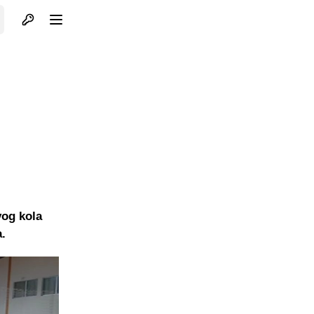
Otvori profil
Otvori meni
vog kola
.