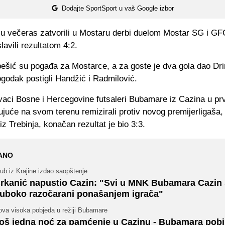
Dodajte SportSport u vaš Google izbor
su večeras zatvorili u Mostaru derbi duelom Mostar SG i GF
lavili rezultatom 4:2.
bešić su pogađa za Mostarce, a za goste je dva gola dao Dri
godak postigli Handžić i Radmilović.
rvaci Bosne i Hercegovine futsaleri Bubamare iz Cazina u p
juće na svom terenu remizirali protiv novog premijerligaša,
 Trebinja, konačan rezultat je bio 3:3.
ANO
ub iz Krajine izdao saopštenje
rkanić napustio Cazin: "Svi u MNK Bubamara Cazin
uboko razočarani ponašanjem igrača"
ova visoka pobjeda u režiji Bubamare
oš jedna noć za pamćenje u Cazinu - Bubamara pobij