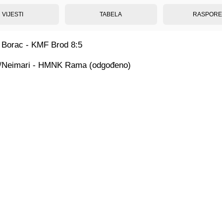
VIJESTI
TABELA
RASPOR
b Borac - KMF Brod 8:5
s/Neimari - HMNK Rama (odgođeno)