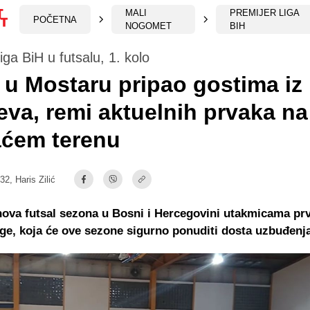
MALI
PREMIJER LIGA
POČETNA
NOGOMET
BIH
iga BiH u futsalu, 1. kolo
 u Mostaru pripao gostima iz
eva, remi aktuelnih prvaka na
ćem terenu
:32,
Haris Zilić
nova futsal sezona u Bosni i Hercegovini utakmicama pr
ige, koja će ove sezone sigurno ponuditi dosta uzbuđenja