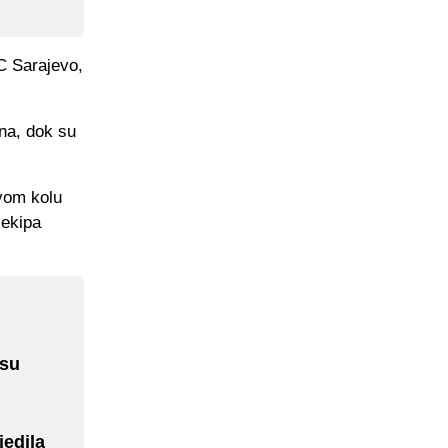
C Sarajevo,
na, dok su
rvom kolu
 ekipa
 su
edila