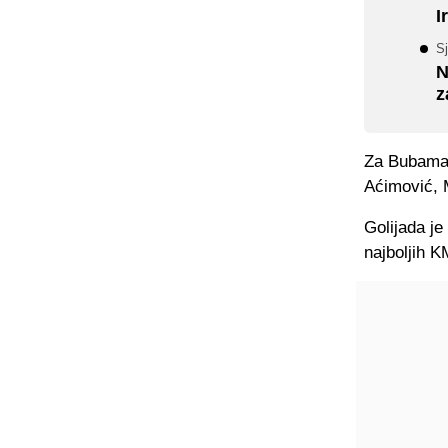
I
S
N
z
Za Bubamaru
Aćimović, 
Golijada je
najboljih K