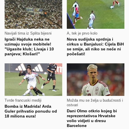
Navijali tima iz Splita bijesni
A, tek je prvo kolo
Igrači Hajduka neka ne
Nova sudijska sprdnja i
uzimaju svoje mobitele!
cirkus u Banjaluci: Cijela BiH
"Ugasite klub; Livaja i 10
se smije, ali niko se neće ni
panjeva; Klošari!"
počešati!
Tvrde francuski mediji
Možda mu se želja u budućnosti i
ostvari
Bomba iz Madrida! Arda
Dani Olmo otkrio kojeg bi
Guler prihvatio ponudu od
reprezentativca Hrvatske
18 miliona eura!
volio vidjeti u dresu
Barcelone