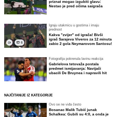
priznat mogao izgubiti glavu:
Nestao je pred očima saigrača
Igraju utakmicu u gostima i imaju
prednost
Kakva "zvijer" od igrača! Bivši
igrač Sarajeva Viveros za 12 minuta
6
zabio 2 gola Neymarovom Santosu!
Fotografija pokrenula lavinu reakcija
Gabrielova tetovaža postala
predmet ismijavanja: Navijači
ubacili De Bruynea i napravili hit
NAJČITANIJE IZ KATEGORIJE
Ovo se ne viđa često
Bosanac Malik Tubić junak
Schalkea: Gubili su 4:0, a onda je