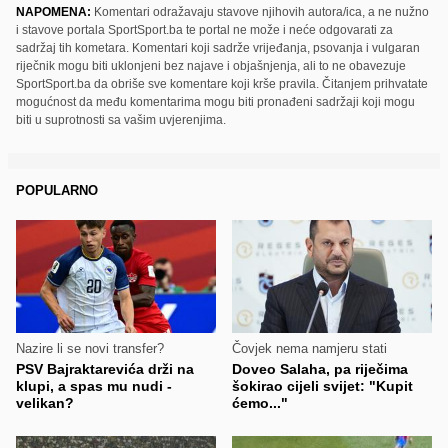
NAPOMENA:
Komentari odražavaju stavove njihovih autora/ica, a ne nužno
i stavove portala SportSport.ba te portal ne može i neće odgovarati za
sadržaj tih kometara. Komentari koji sadrže vrijeđanja, psovanja i vulgaran
riječnik mogu biti uklonjeni bez najave i objašnjenja, ali to ne obavezuje
SportSport.ba da obriše sve komentare koji krše pravila. Čitanjem prihvatate
mogućnost da među komentarima mogu biti pronađeni sadržaji koji mogu
biti u suprotnosti sa vašim uvjerenjima.
POPULARNO
Nazire li se novi transfer?
Čovjek nema namjeru stati
PSV Bajraktarevića drži na
Doveo Salaha, pa riječima
klupi, a spas mu nudi -
šokirao cijeli svijet: "Kupit
velikan?
ćemo..."