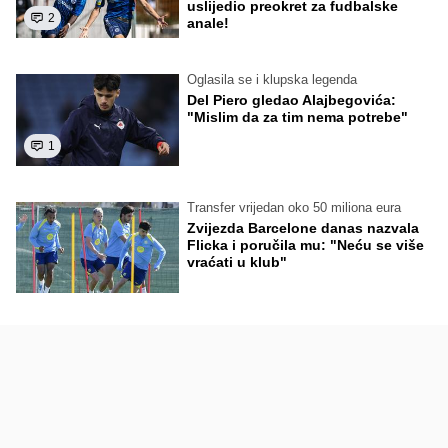
uslijedio preokret za fudbalske
2
anale!
Oglasila se i klupska legenda
Del Piero gledao Alajbegovića:
"Mislim da za tim nema potrebe"
1
Transfer vrijedan oko 50 miliona eura
Zvijezda Barcelone danas nazvala
Flicka i poručila mu: "Neću se više
vraćati u klub"