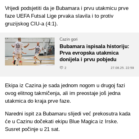
Vrijedi podsjetiti da je Bubamara i prvu utakmicu prve
faze UEFA Futsal Lige prvaka slavila i to protiv
gruzijskog CIU-a (4:1).
Cazin gori
Bubamara ispisala historiju:
Prva evropska utakmica
donijela i prvu pobjedu
2
27.08.25. 22:59
Ekipa iz Cazina je sada jednom nogom u drugoj fazi
ovog elitnog takmičenja, ali im preostaje još jedna
utakmica do kraja prve faze.
Naredni ispit za Bubamaru slijedi već prekosutra kada
će u Cazinu dočekati ekipu Blue Magica iz Irske.
Susret počinje u 21 sat.