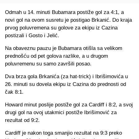
Odmah u 14. minuti Bubamara postiže gol za 4:1, a
novi gol na ovom susretu je postigao Brkanić. Do kraja
prvog poluvremena su golove za ekipu iz Cazina
postizali i Gosto i Jelić.
Na obaveznu pauzu je Bubamara otišla sa velikom
prednošću od pet golova razlike, a u drugom
poluvremenu su samo završili posao.
Dva brza gola Brkanića (za hat-trick) i Ibrišimovića u
26. minuti su dovela ekipu iz Cazina do prednosti od
čak 8:1.
Howard minut poslije postiže gol za Cardiff i 8:2, a svoj
drugi gol na ovoj utakmici postiže Ibrišimović za
rezultat od 9:2.
Cardiff je nakon toga smanjio rezultat na 9:3 preko