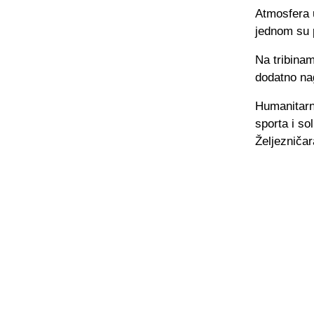
Atmosfera u
jednom su p
Na tribinam
dodatno nag
Humanitarn
sporta i so
Željezničar