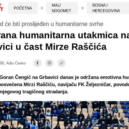
MALI
BOSNA I
POČETNA
NOGOMET
HERCEGOVINA
d će biti proslijeđen u humanitarne svrhe
rana humanitarna utakmica n
ici u čast Mirze Raščića
:05,
Adis Ćesko
 Goran Čengić na Grbavici danas je održana emotivna h
osvećena Mirzi Raščiću, navijaču FK Željezničar, povo
njegovog tragičnog stradanja.