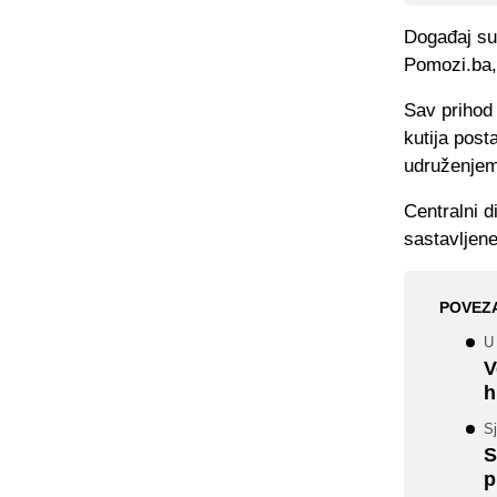
Događaj su 
Pomozi.ba,
Sav prihod 
kutija post
udruženjem
Centralni d
sastavljene
POVEZ
U
V
h
S
S
p