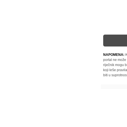
NAPOMENA:
K
portal ne može 
riječnik mogu b
koji krše pravi
biti u suprotnos