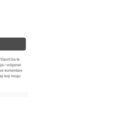
tSport.ba te
ja i vulgaran
 sve komentare
ji koji mogu