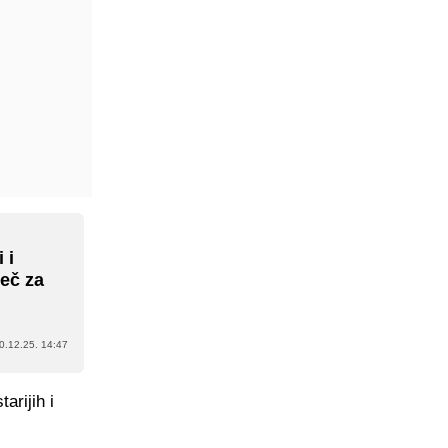
 i
eč za
0.12.25. 14:47
arijih i