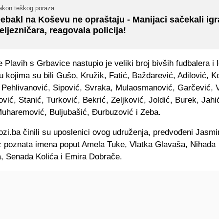
akon teškog poraza
ebakl na Koševu ne opraštaju - Manijaci sačekali ig
eljezničara, reagovala policija!
 Plavih s Grbavice nastupio je veliki broj bivših fudbalera i 
 kojima su bili Gušo, Kružik, Fatić, Baždarević, Adilović, K
, Pehlivanović, Sipović, Svraka, Mulaosmanović, Garčević, 
vić, Stanić, Turković, Bekrić, Zeljković, Joldić, Burek, Jahić
Muharemović, Buljubašić, Đurbuzović i Zeba.
zi.ba činili su uposlenici ovog udruženja, predvođeni Jasm
z poznata imena poput Amela Tuke, Vlatka Glavaša, Nihada
a, Senada Kolića i Emira Dobrače.