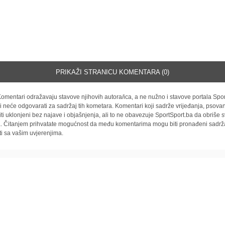
PRIKAŽI STRANICU KOMENTARA (0)
omentari odražavaju stavove njihovih autora/ica, a ne nužno i stavove portala Spor
i neće odgovarati za sadržaj tih kometara. Komentari koji sadrže vrijeđanja, psovan
iti uklonjeni bez najave i objašnjenja, ali to ne obavezuje SportSport.ba da obriše
la. Čitanjem prihvatate mogućnost da među komentarima mogu biti pronađeni sadrža
ti sa vašim uvjerenjima.