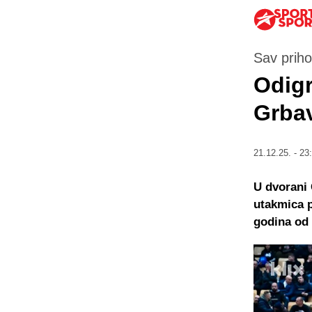
Sav priho
Odig
Grbav
21.12.25. - 23
U dvorani
utakmica p
godina od 