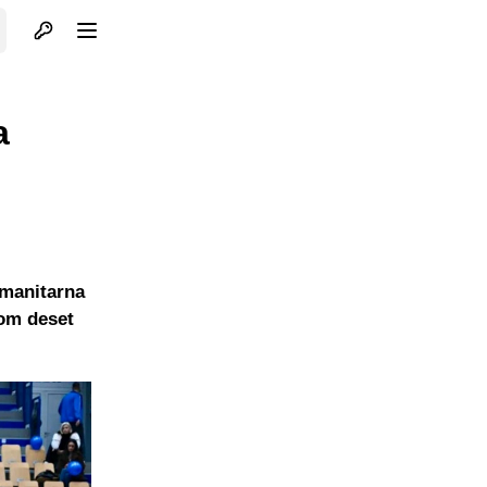
Otvori profil
Otvori meni
a
umanitarna
dom deset