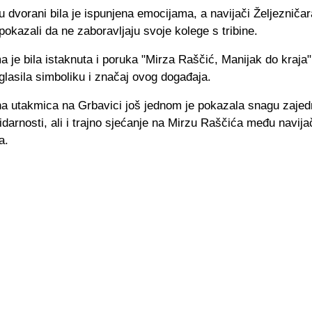
 dvorani bila je ispunjena emocijama, a navijači Željezničar
okazali da ne zaboravljaju svoje kolege s tribine.
a je bila istaknuta i poruka "Mirza Raščić, Manijak do kraja",
lasila simboliku i značaj ovog događaja.
a utakmica na Grbavici još jednom je pokazala snagu zajed
lidarnosti, ali i trajno sjećanje na Mirzu Raščića među navij
a.