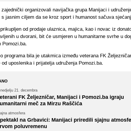
zajednički organizovali navijačka grupa Manijaci i udruženj
 s jasnim ciljem da se kroz sport i humanost sačuva sjećanj
prikupljen od prodaje ulaznica, majica, kao i novac iz donat
avljenih u dvorani, bit će usmjeren u humanitarne svrhe u d
 Pomozi.ba.
io programa bila je utakmica između veterana FK Željezničar
 od uposlenika i prijatelja udruženja Pomozi.ba.
ANO
 nedjelju 21. decembra
eterani FK Željezničar, Manijaci i Pomozi.ba igraju
umanitarni meč za Mirzu Raščića
jajna atmosfera
pektakl na Grbavici: Manijaci priredili sjajnu atmosf
rvom poluvremenu