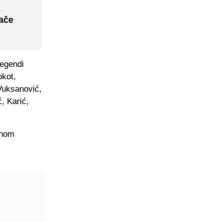
rače
legendi
okot,
Vuksanović,
, Karić,
inom