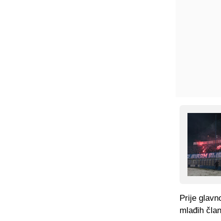
Prije glavno
mlađih član