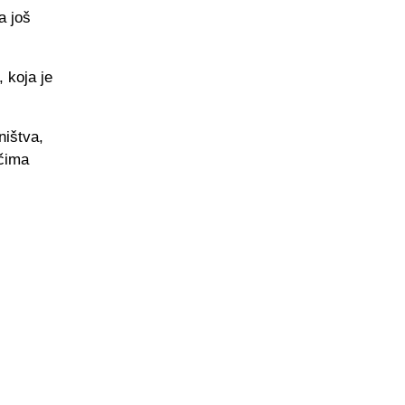
a još
 koja je
ništva,
ačima