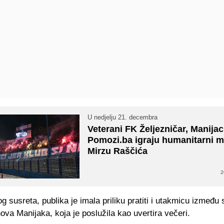
U nedjelju 21. decembra
Veterani FK Željezničar, Manijaci
Pomozi.ba igraju humanitarni m
Mirzu Raščića
2
g susreta, publika je imala priliku pratiti i utakmicu između st
ova Manijaka, koja je poslužila kao uvertira večeri.