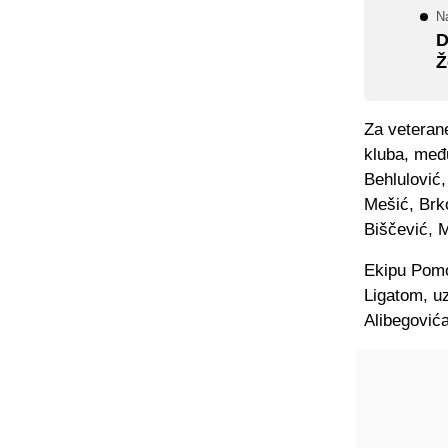
N
D
Ž
Za veterane
kluba, među
Behlulović
Mešić, Brko
Biščević, 
Ekipu Pomo
Ligatom, u
Alibegović