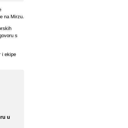
e
e na Mirzu.
orskih
ogovoru s
 i ekipe
eru u